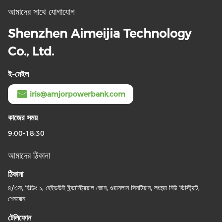
আমাদের সাথে যোগাযোগ
Shenzhen Aimeijia Technology
Co., Ltd.
ই-মেইল
iris@amjorpowerbank.com
কাজের সময়
9:00-18:30
আমাদের ঠিকানা
ঠিকানা
৪/এফ, বিল্ডিং ১, হেইডউই ইন্ডাস্ট্রিয়াল জোন, গুয়ানলান সিনটিয়ান, লংহুয়া নিউ ডিস্ট্রিক্ট,
শেনঝেন
টেলিফোন