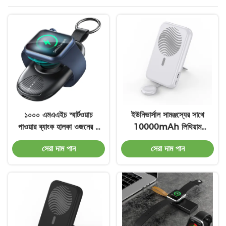
১০০০ এমএএইচ স্মার্টওয়াচ
ইউনিভার্সাল সামঞ্জস্যের সাথে
পাওয়ার ব্যাংক হালকা ওজনের ৫
10000mAh লিথিয়াম
ভি / ১ এ ইনপুট টাইপ সি
আইওন পাওয়ার ব্যাংক টাইপ সি
সেরা দাম পান
সেরা দাম পান
সংযোগের সাথে