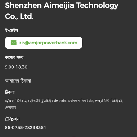
Shenzhen Aimeijia Technology
Co., Ltd.
ই-মেইল
iris@amjorpowerbank.com
কাজের সময়
9:00-18:30
আমাদের ঠিকানা
ঠিকানা
৪/এফ, বিল্ডিং ১, হেইডউই ইন্ডাস্ট্রিয়াল জোন, গুয়ানলান সিনটিয়ান, লংহুয়া নিউ ডিস্ট্রিক্ট,
শেনঝেন
টেলিফোন
86-0755-28238351