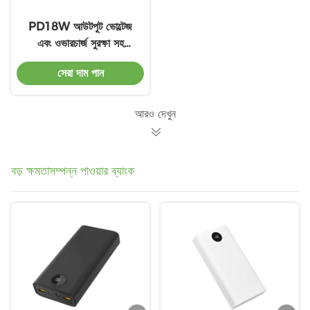
PD18W আউটপুট ভোল্টেজ
এবং ওভারচার্জ সুরক্ষা সহ
10000mAh LED
সেরা দাম পান
ইন্ডিকেটর পাওয়ার ব্যাংক
আরও দেখুন
বড় ক্ষমতাসম্পন্ন পাওয়ার ব্যাংক