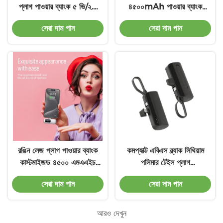
প্লাগ পাওয়ার ব্যাংক ৫ ভি/২.১
৪৫০০mAh পাওয়ার ব্যাংক
এ আউটপুট ১-২ ঘন্টা চার্জিং সময়
ব্যাটারি প্যাক আইফোন স্যামসাং
সেরা দাম পান
সেরা দাম পান
এর জন্য
রঙিন লেজ প্লাগ পাওয়ার ব্যাংক
কমপ্যাক্ট এবিএস ব্ল্যাক লিথিয়াম
কাস্টমাইজড ৪৫০০ এমএএইচ
পলিমার টেইল প্লাগ
চার্জিং আউটপুট সহ
পাওয়ারব্যাঙ্ক 5V/2.1A চার্জিং
সেরা দাম পান
সেরা দাম পান
সলিউশন
আরও দেখুন