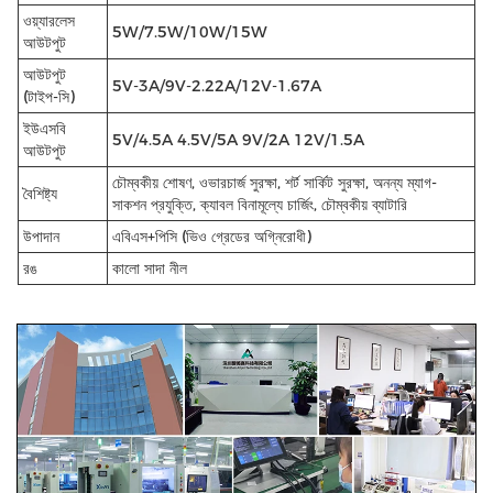
ওয়্যারলেস
5W/7.5W/10W/15W
আউটপুট
আউটপুট
5V-3A/9V-2.22A/12V-1.67A
(টাইপ-সি)
ইউএসবি
5V/4.5A 4.5V/5A 9V/2A 12V/1.5A
আউটপুট
চৌম্বকীয় শোষণ, ওভারচার্জ সুরক্ষা, শর্ট সার্কিট সুরক্ষা, অনন্য ম্যাগ-
বৈশিষ্ট্য
সাকশন প্রযুক্তি, ক্যাবল বিনামূল্যে চার্জিং, চৌম্বকীয় ব্যাটারি
উপাদান
এবিএস+পিসি (ভিও গ্রেডের অগ্নিরোধী)
রঙ
কালো সাদা নীল