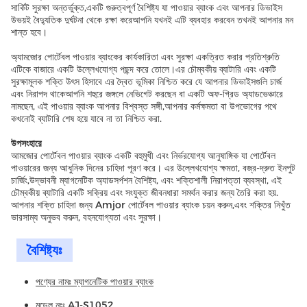
সার্কিট সুরক্ষা অন্তর্ভুক্ত,একটি গুরুত্বপূর্ণ বৈশিষ্ট্য যা পাওয়ার ব্যাংক এবং আপনার ডিভাইস
উভয়ই বৈদ্যুতিক দুর্ঘটনা থেকে রক্ষা করেআপনি যখনই এটি ব্যবহার করবেন তখনই আপনার মন
শান্ত হবে।
অ্যামজোর পোর্টেবল পাওয়ার ব্যাংকের কার্যকারিতা এবং সুরক্ষা একত্রিত করার প্রতিশ্রুতি
এটিকে বাজারে একটি উল্লেখযোগ্য পছন্দ করে তোলে।এর চৌম্বকীয় ব্যাটারি এবং একটি
সুরক্ষামূলক শক্তি উৎস হিসাবে এর দ্বৈত ভূমিকা নিশ্চিত করে যে আপনার ডিভাইসগুলি চার্জ
এবং নিরাপদ থাকেআপনি শহুরে জঙ্গলে নেভিগেট করছেন বা একটি অফ-গ্রিড অ্যাডভেঞ্চারে
নামছেন, এই পাওয়ার ব্যাংক আপনার বিশ্বস্ত সঙ্গী,আপনার কর্মক্ষমতা বা উপভোগের পথে
কখনোই ব্যাটারি শেষ হয়ে যাবে না তা নিশ্চিত করা.
উপসংহারে
আমজোর পোর্টেবল পাওয়ার ব্যাংক একটি বহুমুখী এবং নির্ভরযোগ্য আনুষাঙ্গিক যা পোর্টেবল
পাওয়ারের জন্য আধুনিক দিনের চাহিদা পূরণ করে। এর উল্লেখযোগ্য ক্ষমতা, বজ্র-দ্রুত ইনপুট
চার্জিং,উদ্ভাবনী ম্যাগনেটিক অ্যাডসর্পশন বৈশিষ্ট্য, এবং শক্তিশালী নিরাপত্তা ব্যবস্থা, এই
চৌম্বকীয় ব্যাটারি একটি সক্রিয় এবং সংযুক্ত জীবনধারা সমর্থন করার জন্য তৈরি করা হয়.
আপনার শক্তি চাহিদা জন্য Amjor পোর্টেবল পাওয়ার ব্যাংক চয়ন করুন,এবং শক্তির নিখুঁত
ভারসাম্য অনুভব করুন, বহনযোগ্যতা এবং সুরক্ষা।
বৈশিষ্ট্যঃ
পণ্যের নামঃ ম্যাগনেটিক পাওয়ার ব্যাংক
মডেল নংঃ AJ-S1052