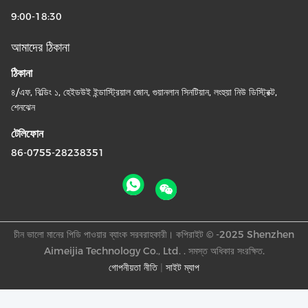
9:00-18:30
আমাদের ঠিকানা
ঠিকানা
৪/এফ, বিল্ডিং ১, হেইডউই ইন্ডাস্ট্রিয়াল জোন, গুয়ানলান সিনটিয়ান, লংহুয়া নিউ ডিস্ট্রিক্ট,
শেনঝেন
টেলিফোন
86-0755-28238351
চীন ভালো মানের পিডি পাওয়ার ব্যাংক সরবরাহকারী। কপিরাইট © -2025 Shenzhen
Aimeijia Technology Co., Ltd. . সমস্ত অধিকার সংরক্ষিত.
গোপনীয়তা নীতি
|
সাইট ম্যাপ