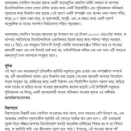
অ্যামজোর পোর্টেবল পাওয়ার ব্যাংক একটি অত্যাধুনিক মোবাইল চার্জিং সমাধান যা আপনার
ডিভাইসগুলিকে চলতে চলতে চালিত রাখার জন্য একটি বিরামবিহীন এবং সুবিধাজনক অভিজ্ঞতা
প্রদানের জন্য ডিজাইন করা হয়েছে।এই মডেল একটি কম্প্যাক্ট এবং হালকা ওজন নকশা গর্বিত,
মাত্র ১৮৭ গ্রাম ওজন করে, যা ভ্রমণকারী, যাত্রী, এবং যে কারও জন্য একটি আদর্শ
আনুষাঙ্গিক যা তাদের নখদর্পণে নির্ভরযোগ্য শক্তি প্রয়োজন।
অ্যামজোর পোর্টেবল পাওয়ার ব্যাংকের মূল উপাদান হল এর বিশাল ১০,০০০ এমএএইচ ক্ষমতা, যা
আপনার স্মার্টফোনের ডিভাইসগুলিকে একাধিকবার রিচার্জ করার জন্য পর্যাপ্ত শক্তি সরবরাহ
করে।৫ ভি/২ এর নামযুক্ত টাইপ-সি ইনপুট পোর্টের সংহতকরণ.6এ নিশ্চিত করে যে পাওয়ার
ব্যাংকটি দ্রুত এবং দক্ষ উভয়ই চার্জ করা হয়, ডাউনটাইমকে কমিয়ে দেয় এবং যখন এটি সবচেয়ে
গুরুত্বপূর্ণ তখন আপনাকে সংযুক্ত রাখে।
সুবিধা
এই মসৃণ এবং আড়ম্বরপূর্ণ চৌম্বকীয় ব্যাটারি শুধুমাত্র সুন্দর চেহারা এবং কম্প্যাক্টতা সম্পর্কে
নয়; এটি ব্যবহারিকতা মাথায় রেখে ডিজাইন করা হয়েছে।পাওয়ার ব্যাংকটি আপনার ডিভাইসে
সহজে সংযুক্ত হয়, চার্জিংয়ের জন্য একটি নিরাপদ এবং স্থিতিশীল সংযোগ প্রদান করে, জড়িয়ে
থাকা তারের বা হারিয়ে যাওয়া পাওয়ার ব্যাংকগুলির ঝামেলা ছাড়াই।এই বৈশিষ্ট্যটি শুধুমাত্র
সুবিধাজনক নয় কিন্তু একটি ব্যবহারকারী বান্ধব অভিজ্ঞতা পাওয়ার ব্যাংক এর অঙ্গীকার
underscores.
নিরাপত্তা
নিরাপত্তার বিষয়টি যখন পোর্টেবল পাওয়ারের কথা আসে, তখন সবচেয়ে বেশি উদ্বেগ হয়, এবং
আমজোর পোর্টেবল ম্যাগনেটিক ব্যাটারি এই ক্ষেত্রে সর্বোচ্চ মান মেনে চলে। এটি ওভারচার্জ
সুরক্ষা দিয়ে সজ্জিত,আপনার ডিভাইসগুলি কখনই অত্যধিক চার্জিংয়ের শিকার হয় না তা নিশ্চিত
করা, যা ব্যাটারি ক্ষতি এবং জীবনকাল হ্রাস হতে পারে। উপরন্তু, এই পাওয়ার ব্যাংক শর্ট