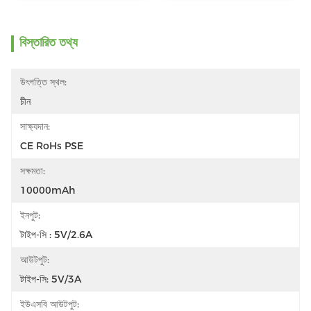
বিস্তারিত তথ্য
উৎপত্তি স্থল:
চীন
সাক্ষ্যদান:
CE RoHs PSE
সক্ষমতা:
10000mAh
ইনপুট:
টাইপ-সি : 5V/2.6A
আউটপুট:
টাইপ-সি: 5V/3A
ইউএসবি আউটপুট: