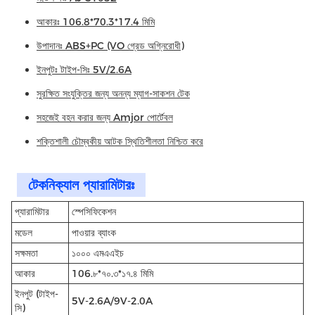
আকারঃ 106.8*70.3*17.4 মিমি
উপাদানঃ ABS+PC (VO গ্রেড অগ্নিরোধী)
ইনপুটঃ টাইপ-সিঃ 5V/2.6A
সুরক্ষিত সংযুক্তির জন্য অনন্য ম্যাগ-সাকশন টেক
সহজেই বহন করার জন্য Amjor পোর্টেবল
শক্তিশালী চৌম্বকীয় আটক স্থিতিশীলতা নিশ্চিত করে
টেকনিক্যাল প্যারামিটারঃ
প্যারামিটার
স্পেসিফিকেশন
মডেল
পাওয়ার ব্যাংক
সক্ষমতা
১০০০ এমএএইচ
আকার
106.৮*৭০.৩*১৭.৪ মিমি
ইনপুট (টাইপ-
5V-2.6A/9V-2.0A
সি)