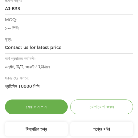
মডেল নম্বর:
AJ-B33
MOQ:
১০০ পিসি
মূল্য:
Contact us for latest price
অর্থ প্রদানের শর্তাবলী:
এল/সি, টি/টি, ওয়েস্টার্ন ইউনিয়ন
সরবরাহের ক্ষমতা:
প্রতিদিন 10000 পিসি
সেরা দাম পান
যোগাযোগ করুন
বিস্তারিত তথ্য
পণ্যের বর্ণনা