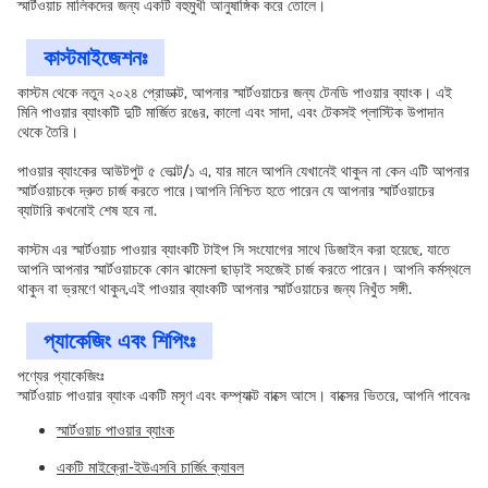
স্মার্টওয়াচ মালিকদের জন্য একটি বহুমুখী আনুষাঙ্গিক করে তোলে।
কাস্টমাইজেশনঃ
কাস্টম থেকে নতুন ২০২৪ প্রোডাক্ট, আপনার স্মার্টওয়াচের জন্য টেনডি পাওয়ার ব্যাংক। এই
মিনি পাওয়ার ব্যাংকটি দুটি মার্জিত রঙের, কালো এবং সাদা, এবং টেকসই প্লাস্টিক উপাদান
থেকে তৈরি।
পাওয়ার ব্যাংকের আউটপুট ৫ ভোল্ট/১ এ, যার মানে আপনি যেখানেই থাকুন না কেন এটি আপনার
স্মার্টওয়াচকে দ্রুত চার্জ করতে পারে।আপনি নিশ্চিত হতে পারেন যে আপনার স্মার্টওয়াচের
ব্যাটারি কখনোই শেষ হবে না.
কাস্টম এর স্মার্টওয়াচ পাওয়ার ব্যাংকটি টাইপ সি সংযোগের সাথে ডিজাইন করা হয়েছে, যাতে
আপনি আপনার স্মার্টওয়াচকে কোন ঝামেলা ছাড়াই সহজেই চার্জ করতে পারেন। আপনি কর্মস্থলে
থাকুন বা ভ্রমণে থাকুন,এই পাওয়ার ব্যাংকটি আপনার স্মার্টওয়াচের জন্য নিখুঁত সঙ্গী.
প্যাকেজিং এবং শিপিংঃ
পণ্যের প্যাকেজিংঃ
স্মার্টওয়াচ পাওয়ার ব্যাংক একটি মসৃণ এবং কম্প্যাক্ট বাক্সে আসে। বাক্সের ভিতরে, আপনি পাবেনঃ
স্মার্টওয়াচ পাওয়ার ব্যাংক
একটি মাইক্রো-ইউএসবি চার্জিং ক্যাবল