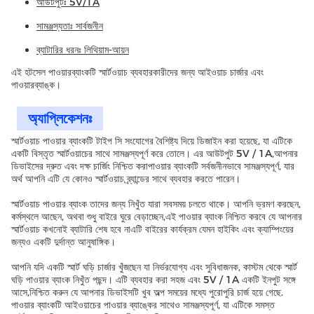
আউটপুটঃ 5V/1A
সামঞ্জস্যতাঃ সার্বজনীন
ব্যাটারির ধরনঃ লিথিয়াম-আয়ন
এই হটসেল পাওয়ারব্যাংকটি স্মার্টওয়াচ ব্যবহারকারীদের জন্য আইওয়াচ চার্জার এবং
পাওয়ারব্যাঙ্ক।
অ্যাপ্লিকেশনঃ
স্মার্টওয়াচ পাওয়ার ব্যাংকটি টাইপ সি সংযোগের বৈশিষ্ট্য দিয়ে ডিজাইন করা হয়েছে, যা এটিকে
একটি বিস্তৃত স্মার্টওয়াচের সাথে সামঞ্জস্যপূর্ণ করে তোলে। এর আউটপুট 5V / 1A,আপনার
ডিভাইসের দ্রুত এবং দক্ষ চার্জিং নিশ্চিত করাপাওয়ার ব্যাংকটি সর্বজনীনভাবে সামঞ্জস্যপূর্ণ, যার
অর্থ আপনি এটি যে কোনও স্মার্টওয়াচ ব্র্যান্ডের সাথে ব্যবহার করতে পারেন।
স্মার্টওয়াচ পাওয়ার ব্যাংক তাদের জন্য নিখুঁত যারা সবসময় চলতে থাকে। আপনি ভ্রমণ করছেন,
কর্মস্থলে আছেন, অথবা শুধু বাইরে ঘুরে বেড়াচ্ছেন,এই পাওয়ার ব্যাংক নিশ্চিত করবে যে আপনার
স্মার্টওয়াচ কখনোই ব্যাটারি শেষ হবে নাএটি বাইরের কার্যক্রম যেমন হাইকিং এবং ক্যাম্পিংয়ের
জন্যও একটি দুর্দান্ত আনুষাঙ্গিক।
আপনি যদি একটি স্মার্ট ঘড়ি চার্জার খুঁজছেন যা নির্ভরযোগ্য এবং সুবিধাজনক, কাস্টম থেকে স্মার্ট
ঘড়ি পাওয়ার ব্যাংক নিখুঁত পছন্দ। এটি ব্যবহার করা সহজ এবং 5V / 1A একটি ইনপুট সঙ্গে
আসে,নিশ্চিত করুন যে আপনার ডিভাইসটি খুব অল্প সময়ের মধ্যে পুরোপুরি চার্জ হয়ে গেছে.
পাওয়ার ব্যাংকটি আইওয়াচের পাওয়ার ব্যাঙ্কের সাথেও সামঞ্জস্যপূর্ণ, যা এটিকে সমস্ত