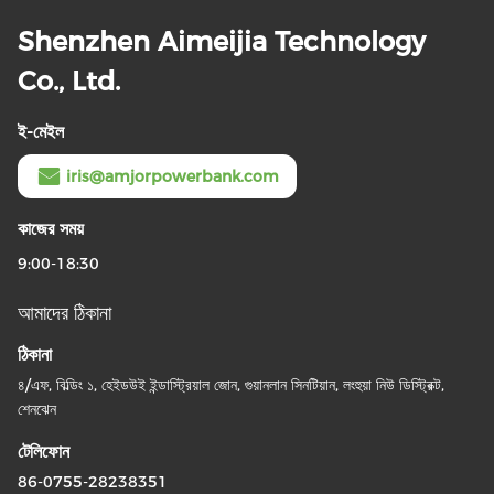
Shenzhen Aimeijia Technology
Co., Ltd.
ই-মেইল
iris@amjorpowerbank.com
কাজের সময়
9:00-18:30
আমাদের ঠিকানা
ঠিকানা
৪/এফ, বিল্ডিং ১, হেইডউই ইন্ডাস্ট্রিয়াল জোন, গুয়ানলান সিনটিয়ান, লংহুয়া নিউ ডিস্ট্রিক্ট,
শেনঝেন
টেলিফোন
86-0755-28238351