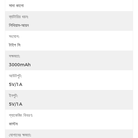
সাদা কালো
ব্যাটারির ধরন:
লিথিয়াম-আয়ন
সংযোগ:
টাইপ সি
সক্ষমতা:
3000mAh
আউটপুট:
5V/1A
ইনপুট:
5V/1A
প্যাকেজিং বিবরণ:
কাস্টম
যোগানের ক্ষমতা: