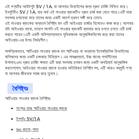
এই পণ্যটির আউটপুট 5V / 1A, যা আপনার ডিভাইসের জন্য দ্রুত চার্জিং নিশ্চিত করে।
ইনপুটটিও 5V / 1A, যার অর্থ এই পাওয়ার ব্যাংকটিও দ্রুত চার্জ করা যেতে পারে।এটি যারা
সবসময় চলাফেরা করে তাদের জন্য একটি আদর্শ ভ্রমণ সঙ্গী করে তোলে.
এই পাওয়ার ব্যাংকের অন্যতম বৈশিষ্ট্য হল এটি আইওয়াচ চার্জার হিসেবেও কাজ করে। আপনার
যদি আইওয়াচ থাকে, তাহলে আপনি এই পাওয়ার ব্যাংকটি ব্যবহার করে চলতে চলতে এটি চার্জ
করতে পারেন।এটি একটি অবিশ্বাস্যভাবে সুবিধাজনক আনুষাঙ্গিকবিশেষ করে যারা তাদের
আইওয়াচ-এর উপর নির্ভরশীল।
সামগ্রিকভাবে, স্মার্টওয়াচ পাওয়ার ব্যাংক হল স্মার্টওয়াচ বা অন্যান্য ইলেকট্রনিক ডিভাইসের
মালিকদের জন্য একটি চমৎকার বিনিয়োগ। এর সামঞ্জস্যতা, উচ্চ মানের প্লাস্টিকের
উপাদান,এবং দ্রুত চার্জিং ক্ষমতা এটি যারা সবসময় চলমান জন্য একটি অপরিহার্য আনুষাঙ্গিক
করতেপ্লাস, আইওয়াচ পাওয়ার ব্যাংক হওয়ার অতিরিক্ত বৈশিষ্ট্য সহ, এটি আরও বহুমুখী পণ্য
যা আপনার জীবনকে সহজ করে তুলবে।
বৈশিষ্ট্যঃ
স্মার্টওয়াচ পাওয়ার ব্যাংক বৈশিষ্ট্যঃ
পণ্যের নামঃ স্মার্টওয়াচ পাওয়ার ব্যাংক
ইনপুটঃ 5V/1A
রঙঃ কালো, সাদা