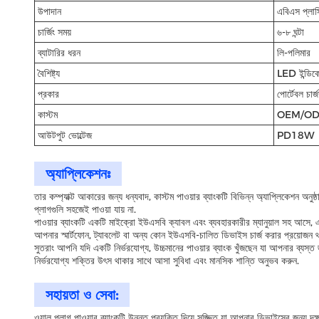
উপাদান
এবিএস প্লাস
চার্জিং সময়
৬-৮ ঘন্টা
ব্যাটারির ধরন
লি-পলিমার
বৈশিষ্ট্য
LED ইন্ডিকেটর
প্রকার
পোর্টেবল চার্জ
কাস্টম
OEM/O
আউটপুট ভোল্টেজ
PD18W
অ্যাপ্লিকেশনঃ
তার কম্প্যাক্ট আকারের জন্য ধন্যবাদ, কাস্টম পাওয়ার ব্যাংকটি বিভিন্ন অ্যাপ্লিকেশন অনুষ
প্লাগগুলি সহজেই পাওয়া যায় না.
পাওয়ার ব্যাংকটি একটি মাইক্রো ইউএসবি ক্যাবল এবং ব্যবহারকারীর ম্যানুয়াল সহ আসে,
আপনার স্মার্টফোন, ট্যাবলেট বা অন্য কোন ইউএসবি-চালিত ডিভাইস চার্জ করার প্রয়োজন থ
সুতরাং আপনি যদি একটি নির্ভরযোগ্য, উচ্চমানের পাওয়ার ব্যাংক খুঁজছেন যা আপনার ব্যস্
নির্ভরযোগ্য শক্তির উৎস থাকার সাথে আসা সুবিধা এবং মানসিক শান্তি অনুভব করুন.
সহায়তা ও সেবা:
ওয়াল প্লাগ পাওয়ার ব্যাংকটি উন্নত প্রযুক্তি দিয়ে সজ্জিত যা আপনার ডিভাইসের জন্য দক