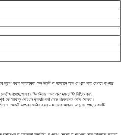
দূরত্ব ভ্রমণ করার সময়অথবা এমন ইভেন্ট বা সম্মেলনে অংশ নেওয়ার সময় যেখানে পাওয়ার
টেজ রয়েছে,আপনার ডিভাইসের দ্রুত এবং দক্ষ চার্জিং নিশ্চিত করা.
যপূর্ণ এবং বিভিন্ন সেটিংসে ব্যবহার করা যেতে পারেঅফিস থেকে সৈকতে।
 খুঁজবেন না।আজই আপনার অর্ডার করুন এবং সর্বদা আপনার আঙ্গুলের গোড়ায় একটি
ের অপারেশন বা কর্মক্ষমতা সম্পর্কিত যে কোনও সমস্যা বা প্রশ্নের সাথে আপনাকে সহায়তা