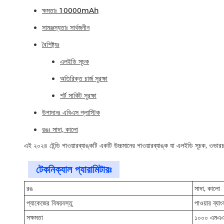
ক্ষমতাঃ 10000mAh
সামঞ্জস্যতাঃ সার্বজনীন
বৈশিষ্ট্যঃ
এলইডি সূচক
অতিরিক্ত চার্জ সুরক্ষা
শর্ট সার্কিট সুরক্ষা
উপাদানঃ এবিএস প্লাস্টিক
রঙঃ সাদা, কালো
এই ২০২৪ টেন্ডি পাওয়ারব্যাঙ্কটি একটি উচ্চমানের পাওয়ারব্যাঙ্ক যা এলইডি সূচক, ওভারচার
টেকনিক্যাল প্যারামিটারঃ
রঙ
সাদা, কালো
প্যাকেজের বিষয়বস্তু
পাওয়ার ব্যা
সক্ষমতা
১০০০ এমএ