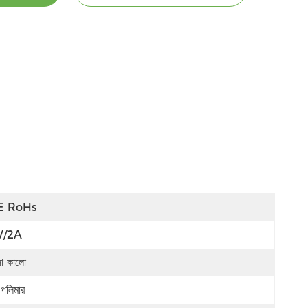
E RoHs
V/2A
দা কালো
-পলিমার