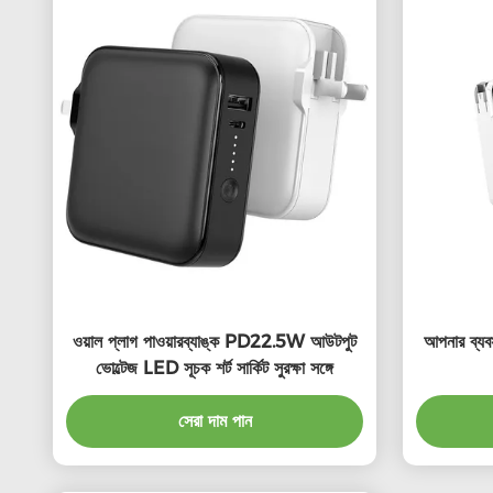
ওয়াল প্লাগ পাওয়ারব্যাঙ্ক PD22.5W আউটপুট
আপনার ব্যবস
ভোল্টেজ LED সূচক শর্ট সার্কিট সুরক্ষা সঙ্গে
সেরা দাম পান