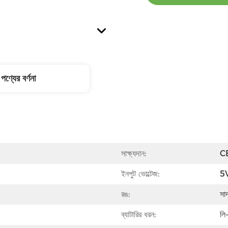
পণ্যের বর্ণনা
সাক্ষ্যদান:
C
ইনপুট ভোল্টেজ:
5
রঙ:
সা
ব্যাটারির ধরন:
লি