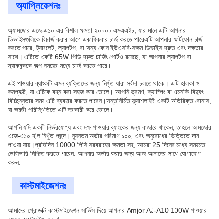
অ্যাপ্লিকেশনঃ
অ্যামজোর এজে-এ১০ এর বিশাল ক্ষমতা ২০০০০ এমএএইচ, যার মানে এটি আপনার
ডিভাইসগুলিকে রিচার্জ করার আগে একাধিকবার চার্জ করতে পারেএটি আপনার স্মার্টফোন চার্জ
করতে পারে, ট্যাবলেট, ল্যাপটপ, বা অন্য কোন ইউএসবি-সক্ষম ডিভাইস দ্রুত এবং দক্ষতার
সাথে। এটিতে একটি 65W পিডি দ্রুত চার্জিং পোর্টও রয়েছে, যা আপনার ল্যাপটপ বা
ম্যাকবুককে অল্প সময়ের মধ্যে চার্জ করতে পারে।
এই পাওয়ার ব্যাংকটি এমন ব্যক্তিদের জন্য নিখুঁত যারা সর্বদা চলতে থাকে। এটি হালকা ও
কমপ্যাক্ট, যা এটিকে বহন করা সহজ করে তোলে। আপনি ভ্রমণ, ক্যাম্পিং বা এমনকি বিদ্যুৎ
বিচ্ছিন্নতার সময় এটি ব্যবহার করতে পারেন।অন্তর্নির্মিত ফ্ল্যাশলাইট একটি অতিরিক্ত বোনাস,
যা জরুরী পরিস্থিতিতে এটি দরকারী করে তোলে।
আপনি যদি একটি নির্ভরযোগ্য এবং দক্ষ পাওয়ার ব্যাংকের জন্য বাজারে থাকেন, তাহলে আমজোর
এজে-এ১০ হ'ল নিখুঁত পছন্দ। ন্যূনতম অর্ডার পরিমাণ ১০০, এবং অনুরোধের ভিত্তিতে দাম
পাওয়া যায়।প্রতিদিন 10000 পিসি সরবরাহের ক্ষমতা সহ, আমরা 25 দিনের মধ্যে সময়মত
ডেলিভারি নিশ্চিত করতে পারেন. আপনার অর্ডার করার জন্য আজ আমাদের সাথে যোগাযোগ
করুন.
কাস্টমাইজেশনঃ
আমাদের প্রোডাক্ট কাস্টমাইজেশন সার্ভিস দিয়ে আপনার Amjor AJ-A10 100W পাওয়ার