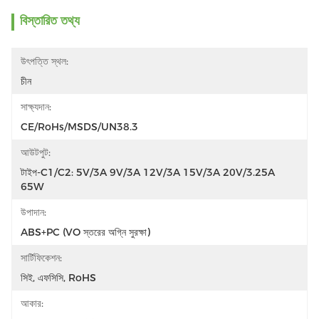
বিস্তারিত তথ্য
উৎপত্তি স্থল:
চীন
সাক্ষ্যদান:
CE/RoHs/MSDS/UN38.3
আউটপুট:
টাইপ-C1/C2: 5V/3A 9V/3A 12V/3A 15V/3A 20V/3.25A 
65W
উপাদান:
ABS+PC (VO স্তরের অগ্নি সুরক্ষা)
সার্টিফিকেশন:
সিই, এফসিসি, RoHS
আকার: