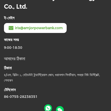
Co., Ltd.
ই-মেইল
iris@amjorpowerbank.com
কাজের সময়
9:00-18:30
আমাদের ঠিকানা
ঠিকানা
৪/এফ, বিল্ডিং ১, হেইডউই ইন্ডাস্ট্রিয়াল জোন, গুয়ানলান সিনটিয়ান, লংহুয়া নিউ ডিস্ট্রিক্ট,
শেনঝেন
টেলিফোন
86-0755-28238351