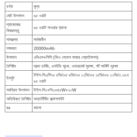
বর্ণনা
মূল্য
মোট উৎপাদন
৬৫ ওয়াট
প্যাকেজের
৬৫ ওয়াট পাওয়ার ব্যাংক
বিষয়বস্তু
সামঞ্জস্য
সার্বজনীন
সক্ষমতা
20000mAh
উপাদান
এবিএস+পিসি (ভিও লেভেল ফায়ার প্রোটেকশন)
বৈশিষ্ট্য
দ্রুত চার্জিং, এলইডি সূচক, ওভারচার্জ সুরক্ষা, শর্ট সার্কিট সুরক্ষা
টাইপ-সি১/সি২ঃ ৫ভি/৩এ ৯ভি/৩এ ১২ভি/৩এ ১৫ভি/৩এ ২০ভি/৩.২৫এ
ইনপুট
৬৫ ওয়াট
সমন্বিত উৎপাদন
টাইপ-সি১+সি২=৪৫W+২০W
অতিরিক্ত বৈশিষ্ট্য
অন্তর্নির্মিত ফ্ল্যাশলাইট
রঙ
কালো