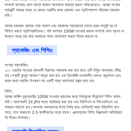
সম্পর্কে আপনার কোন প্রশ্ন থাকলে আপনাকে সাহায্য করতে পারিএছাড়াও, আমরা পণ্যের
গ্যারান্টি সময়ের মধ্যে যে কোনও ত্রুটির জন্য মেরামত এবং প্রতিস্থাপন পরিষেবা সরবরাহ
করি।
আমরা চমৎকার গ্রাহক সেবা প্রদান এবং আমাদের গ্রাহকদের তাদের ক্রয় সন্তুষ্ট হয় তা
নিশ্চিত করতে প্রতিশ্রুতিবদ্ধ। যদি আপনার 100W পাওয়ার ব্যাংক সম্পর্কে কোন প্রশ্ন বা
উদ্বেগ আছে,দয়া করে আমাদের সাথে যোগাযোগ করতে দ্বিধা করবেন না.
প্যাকেজিং এবং শিপিংঃ
পণ্যের প্যাকেজিংঃ
১০০ ওয়াটের পাওয়ার ব্যাংকটি নিরাপদে প্যাকেজ করা হবে যাতে এটি নিখুঁত অবস্থায় পৌঁছে
যায়।পণ্যটি বুদবুদ আবরণে আবৃত করা হবে এবং ট্রানজিট চলাকালীন কোনও আন্দোলন রোধ
করার জন্য প্যাকিং উপকরণ সহ একটি শক্ত কার্ডবোর্ড বাক্সে রাখা হবে.
শিপিং:
আমরা মার্কিন যুক্তরাষ্ট্রে 100W পাওয়ার ব্যাংকের জন্য বিনামূল্যে স্ট্যান্ডার্ড শিপিং অফার
করি। আদেশগুলি 24 ঘন্টার মধ্যে প্রক্রিয়া করা হবে এবং ইউপিএস বা ইউএসপিএস এর
মাধ্যমে পাঠানো হবে।আপনার অবস্থানের উপর নির্ভর করে ডেলিভারি সময় পরিবর্তিত হতে
পারে, তবে সাধারণত 2-5 কার্যদিবসের মধ্যে থাকে। এক্সপ্রেসড শিপিং বিকল্পগুলি অতিরিক্ত
ফি দিয়েও উপলব্ধ।