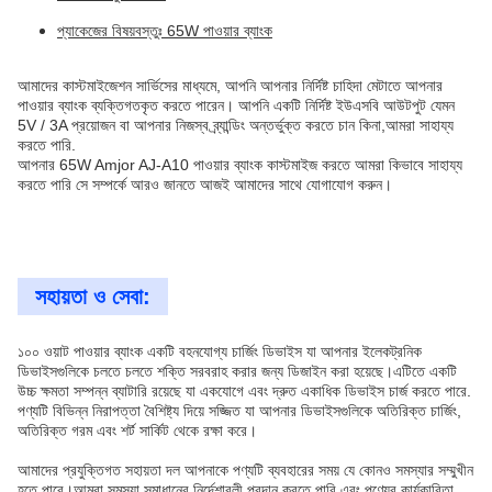
প্যাকেজের বিষয়বস্তুঃ 65W পাওয়ার ব্যাংক
আমাদের কাস্টমাইজেশন সার্ভিসের মাধ্যমে, আপনি আপনার নির্দিষ্ট চাহিদা মেটাতে আপনার
পাওয়ার ব্যাংক ব্যক্তিগতকৃত করতে পারেন। আপনি একটি নির্দিষ্ট ইউএসবি আউটপুট যেমন
5V / 3A প্রয়োজন বা আপনার নিজস্ব ব্র্যান্ডিং অন্তর্ভুক্ত করতে চান কিনা,আমরা সাহায্য
করতে পারি.
আপনার 65W Amjor AJ-A10 পাওয়ার ব্যাংক কাস্টমাইজ করতে আমরা কিভাবে সাহায্য
করতে পারি সে সম্পর্কে আরও জানতে আজই আমাদের সাথে যোগাযোগ করুন।
সহায়তা ও সেবা:
১০০ ওয়াট পাওয়ার ব্যাংক একটি বহনযোগ্য চার্জিং ডিভাইস যা আপনার ইলেকট্রনিক
ডিভাইসগুলিকে চলতে চলতে শক্তি সরবরাহ করার জন্য ডিজাইন করা হয়েছে।এটিতে একটি
উচ্চ ক্ষমতা সম্পন্ন ব্যাটারি রয়েছে যা একযোগে এবং দ্রুত একাধিক ডিভাইস চার্জ করতে পারে.
পণ্যটি বিভিন্ন নিরাপত্তা বৈশিষ্ট্য দিয়ে সজ্জিত যা আপনার ডিভাইসগুলিকে অতিরিক্ত চার্জিং,
অতিরিক্ত গরম এবং শর্ট সার্কিট থেকে রক্ষা করে।
আমাদের প্রযুক্তিগত সহায়তা দল আপনাকে পণ্যটি ব্যবহারের সময় যে কোনও সমস্যার সম্মুখীন
হতে পারে।আমরা সমস্যা সমাধানের নির্দেশাবলী প্রদান করতে পারি এবং পণ্যের কার্যকারিতা