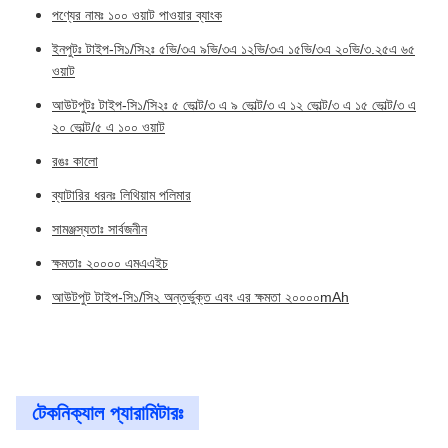
পণ্যের নামঃ ১০০ ওয়াট পাওয়ার ব্যাংক
ইনপুটঃ টাইপ-সি১/সি২ঃ ৫ভি/৩এ ৯ভি/৩এ ১২ভি/৩এ ১৫ভি/৩এ ২০ভি/৩.২৫এ ৬৫
ওয়াট
আউটপুটঃ টাইপ-সি১/সি২ঃ ৫ ভোল্ট/৩ এ ৯ ভোল্ট/৩ এ ১২ ভোল্ট/৩ এ ১৫ ভোল্ট/৩ এ
২০ ভোল্ট/৫ এ ১০০ ওয়াট
রঙঃ কালো
ব্যাটারির ধরনঃ লিথিয়াম পলিমার
সামঞ্জস্যতাঃ সার্বজনীন
ক্ষমতাঃ ২০০০০ এমএএইচ
আউটপুট টাইপ-সি১/সি২ অন্তর্ভুক্ত এবং এর ক্ষমতা ২০০০০mAh
টেকনিক্যাল প্যারামিটারঃ