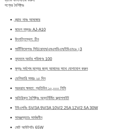
ব্যাংক কাস্টমাইজ করুন!
পণ্যের বৈশিষ্ট্যঃ
ব্র্যান্ড নামঃ আমজোর
মডেল নম্বরঃ AJ-A10
উৎপত্তিস্থল: চীন
সার্টিফিকেশনঃ সিই/রোহস/এমএসডিএস/ইউএন৩৮।3
ন্যূনতম অর্ডার পরিমাণঃ 100
মূল্যঃ সর্বশেষ মূল্যের জন্য আমাদের সাথে যোগাযোগ করুন
ডেলিভারি সময়ঃ ২৫ দিন
সরবরাহ ক্ষমতা: প্রতিদিন ১০,০০০ পিসি
অতিরিক্ত বৈশিষ্ট্যঃ অন্তর্নির্মিত ফ্ল্যাশলাইট
ইউএসবিঃ 5V/3A 9V/3A 10V/2.25A 12V/2.5A 30W
সামঞ্জস্যতাঃ সার্বজনীন
মোট আউটপুটঃ 65W