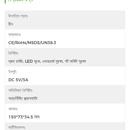
উৎপত্তি স্থল:
চীন
সাক্ষ্যদান:
CE/RoHs/MSDS/UN38.3
বৈশিষ্ট্য:
দ্রুত চার্জিং, LED সূচক, ওভারচার্জ সুরক্ষা, শর্ট সার্কিট সুরক্ষা
ইনপুট:
DC 5V/3A
অতিরিক্ত বৈশিষ্ট্য:
অন্তর্নির্মিত ফ্ল্যাশলাইট
আকার:
150*73*34.5 মিমি
সার্টিফিকেশন: