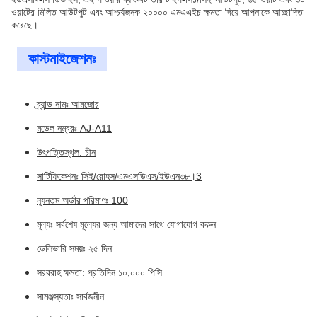
ওয়াটের মিলিত আউটপুট এবং আশ্চর্যজনক ২০০০০ এমএএইচ ক্ষমতা দিয়ে আপনাকে আচ্ছাদিত
করেছে।
কাস্টমাইজেশনঃ
ব্র্যান্ড নামঃ আমজোর
মডেল নম্বরঃ AJ-A11
উৎপত্তিস্থল: চীন
সার্টিফিকেশনঃ সিই/রোহস/এমএসডিএস/ইউএন৩৮।3
ন্যূনতম অর্ডার পরিমাণঃ 100
মূল্যঃ সর্বশেষ মূল্যের জন্য আমাদের সাথে যোগাযোগ করুন
ডেলিভারি সময়ঃ ২৫ দিন
সরবরাহ ক্ষমতা: প্রতিদিন ১০,০০০ পিসি
সামঞ্জস্যতাঃ সার্বজনীন