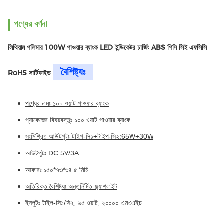
পণ্যের বর্ণনা
লিথিয়াম পলিমার 100W পাওয়ার ব্যাংক LED ইন্ডিকেটর চার্জিং ABS পিসি সিই এফসিসি
বৈশিষ্ট্যঃ
RoHS সার্টিফাইড
পণ্যের নামঃ ১০০ ওয়াট পাওয়ার ব্যাংক
প্যাকেজের বিষয়বস্তুঃ ১০০ ওয়াট পাওয়ার ব্যাংক
সংমিশ্রিত আউটপুটঃ টাইপ-সি১+টাইপ-সি২:65W+30W
আউটপুটঃ DC 5V/3A
আকারঃ ১৫০*৭৩*৩৪.৫ মিমি
অতিরিক্ত বৈশিষ্ট্যঃ অন্তর্নির্মিত ফ্ল্যাশলাইট
ইনপুটঃ টাইপ-সি১/সি২, ৬৫ ওয়াট, ২০০০০ এমএএইচ