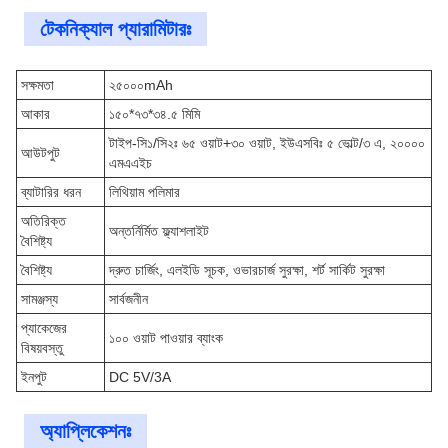
টেকনিক্যাল প্যারামিটারঃ
সক্ষমতা
২৫০০০mAh
আকার
১৫০*৭৩*৩৪.৫ মিমি
টাইপ-সি১/সি২ঃ ৬৫ ওয়াট+৩০ ওয়াট, ইউএসবিঃ ৫ ভোল্ট/৩ এ, ২০০০০
আউটপুট
এমএএইচ
ব্যাটারির ধরন
লিথিয়াম পলিমার
অতিরিক্ত
অন্তর্নির্মিত ফ্ল্যাশলাইট
বৈশিষ্ট্য
বৈশিষ্ট্য
দ্রুত চার্জিং, এলইডি সূচক, ওভারচার্জ সুরক্ষা, শর্ট সার্কিট সুরক্ষা
সামঞ্জস্য
সার্বজনীন
প্যাকেজের
১০০ ওয়াট পাওয়ার ব্যাংক
বিষয়বস্তু
ইনপুট
DC 5V/3A
অ্যাপ্লিকেশনঃ