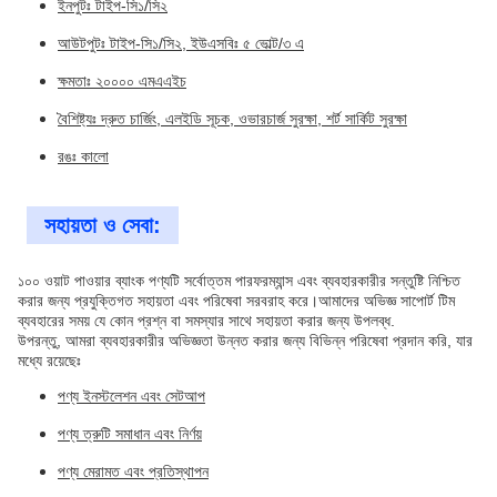
ইনপুটঃ টাইপ-সি১/সি২
আউটপুটঃ টাইপ-সি১/সি২, ইউএসবিঃ ৫ ভোল্ট/৩ এ
ক্ষমতাঃ ২০০০০ এমএএইচ
বৈশিষ্ট্যঃ দ্রুত চার্জিং, এলইডি সূচক, ওভারচার্জ সুরক্ষা, শর্ট সার্কিট সুরক্ষা
রঙঃ কালো
সহায়তা ও সেবা:
১০০ ওয়াট পাওয়ার ব্যাংক পণ্যটি সর্বোত্তম পারফরম্যান্স এবং ব্যবহারকারীর সন্তুষ্টি নিশ্চিত
করার জন্য প্রযুক্তিগত সহায়তা এবং পরিষেবা সরবরাহ করে।আমাদের অভিজ্ঞ সাপোর্ট টিম
ব্যবহারের সময় যে কোন প্রশ্ন বা সমস্যার সাথে সহায়তা করার জন্য উপলব্ধ.
উপরন্তু, আমরা ব্যবহারকারীর অভিজ্ঞতা উন্নত করার জন্য বিভিন্ন পরিষেবা প্রদান করি, যার
মধ্যে রয়েছেঃ
পণ্য ইনস্টলেশন এবং সেটআপ
পণ্য ত্রুটি সমাধান এবং নির্ণয়
পণ্য মেরামত এবং প্রতিস্থাপন