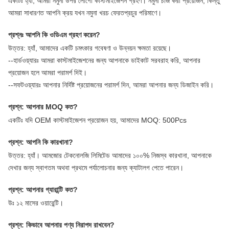
একটিঃ হ্যাঁ, আমরা নমুনা উপর লোগো কাস্টমাইজেশন গ্রহণ। নমুনা চার্জ করা প্রয়োজন, কিন্তু
আমরা সাধারণত আপনি ক্রয় যখন নমুনা খরচ ফেরত
প্রচুর পরিমাণে।
প্রশ্নঃ আপনি কি ওডিএম গ্রহণ করেন?
উত্তর: হ্যাঁ, আমাদের একটি চমৎকার গবেষণা ও উন্নয়ন ক্ষমতা রয়েছে।
--হার্ডওয়্যারঃ আমরা কাস্টমাইজেশনের জন্য আপনাকে ডাইকাট সরবরাহ করি, আপনার
প্রয়োজন হলে আমরা পরামর্শ দিই।
--সফটওয়্যারঃ আপনার নির্দিষ্ট প্রয়োজনের পরামর্শ দিন, আমরা আপনার জন্য ডিজাইন করি।
প্রশ্ন: আপনার MOQ কত?
একটিঃ যদি OEM কাস্টমাইজেশন প্রয়োজন হয়, আমাদের MOQ: 500Pcs
প্রশ্ন: আপনি কি কারখানা?
উত্তর: হ্যাঁ। আমজোর টেকনোলজি লিমিটেড আমাদের ১০০% নিজস্ব কারখানা, আপনাকে
দেখার জন্য স্বাগতম অথবা প্রথমে পর্যালোচনার জন্য ক্যাটালগ পেতে পারেন।
প্রশ্ন: আপনার গ্যারান্টি কত?
উঃ ১২ মাসের ওয়ারেন্টি।
প্রশ্ন: কিভাবে আপনার পণ্য নিরাপদ রাখবেন?