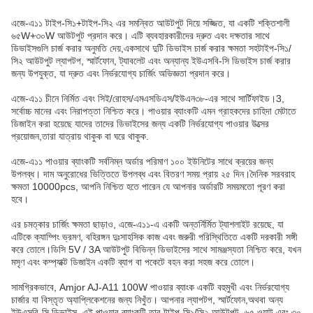
এজে-এ১১ টাইপ-সি১+টাইপ-সি২ এর সমন্বিত আউটপুট দিয়ে সজ্জিত, যা একটি শক্তিশালী
৬৫W+৩০W আউটপুট প্রদান করে। এটি ব্যবহারকারীদের দ্রুত এবং দক্ষতার সাথে
ডিভাইসগুলি চার্জ করার অনুমতি দেয়,একসাথে দুটি ডিভাইস চার্জ করার ক্ষমতা সহটাইপ-সি১/
সি২ আউটপুট ল্যাপটপ, স্মার্টফোন, ট্যাবলেট এবং অন্যান্য ইউএসবি-সি ডিভাইস চার্জ করার
জন্য উপযুক্ত, যা দ্রুত এবং নির্ভরযোগ্য চার্জিং অভিজ্ঞতা প্রদান করে।
এজে-এ১১ চীনে নির্মিত এবং সিই/রোহস/এমএসডিএস/ইউএন৩৮-এর সাথে সার্টিফাইড।3,
সর্বোচ্চ মানের এবং নিরাপত্তা নিশ্চিত করে। পাওয়ার ব্যাংকটি এমন গ্রাহকদের চাহিদা মেটাতে
ডিজাইন করা হয়েছে যাদের তাদের ডিভাইসের জন্য একটি নির্ভরযোগ্য পাওয়ার উত্সের
প্রয়োজন,তারা যাত্রায় থাকুক বা ঘরে থাকুক.
এজে-এ১১ পাওয়ার ব্যাংকটি সর্বনিম্ন অর্ডার পরিমাণ ১০০ ইউনিটের সাথে ক্রয়ের জন্য
উপলব্ধ। দাম অনুরোধের ভিত্তিতে উপলব্ধ এবং বিতরণ সময় প্রায় ২৫ দিন।দৈনিক সরবরাহ
ক্ষমতা 10000pcs, আপনি নিশ্চিত হতে পারেন যে আপনার অর্ডারটি সময়মতো পূরণ করা
হবে।
এর চমত্কার চার্জিং ক্ষমতা ছাড়াও, এজে-এ১১-এ একটি অন্তর্নির্মিত ট্যাশলাইট রয়েছে, যা
এটিকে ক্যাম্পিং ভ্রমণ, বহিরঙ্গন দুঃসাহসিক কাজ এবং জরুরী পরিস্থিতিতে একটি দরকারী সঙ্গী
করে তোলে।ডিসি 5V / 3A আউটপুট বিভিন্ন ডিভাইসের সাথে সামঞ্জস্যতা নিশ্চিত করে, যখন
মসৃণ এবং কম্প্যাক্ট ডিজাইন একটি ব্যাগ বা পকেটে বহন করা সহজ করে তোলে।
সামগ্রিকভাবে, Amjor AJ-A11 100W পাওয়ার ব্যাংক একটি বহুমুখী এবং নির্ভরযোগ্য
চার্জার যা বিস্তৃত অ্যাপ্লিকেশনের জন্য নিখুঁত। আপনার ল্যাপটপ, স্মার্টফোন,অথবা অন্য
ইউএসবি-সি ডিভাইস, এই পাওয়ার ব্যাংকটি তার টাইপ-সি১/সি২ আউটপুট, ৬৫ ওয়াট এবং ৩০