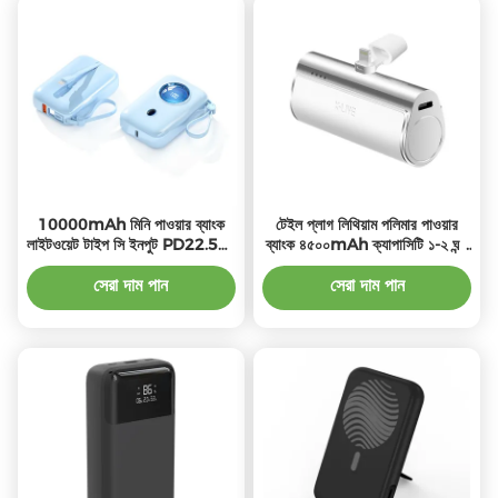
10000mAh মিনি পাওয়ার ব্যাংক
টেইল প্লাগ লিথিয়াম পলিমার পাওয়ার
লাইটওয়েট টাইপ সি ইনপুট PD22.5W
ব্যাংক ৪৫০০mAh ক্যাপাসিটি ১-২ ঘন্টা
সহ
চার্জ দিয়ে
সেরা দাম পান
সেরা দাম পান