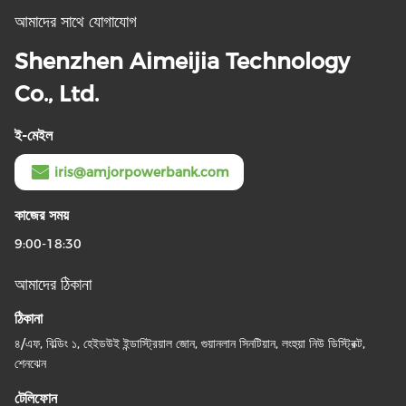
আমাদের সাথে যোগাযোগ
Shenzhen Aimeijia Technology
Co., Ltd.
ই-মেইল
iris@amjorpowerbank.com
কাজের সময়
9:00-18:30
আমাদের ঠিকানা
ঠিকানা
৪/এফ, বিল্ডিং ১, হেইডউই ইন্ডাস্ট্রিয়াল জোন, গুয়ানলান সিনটিয়ান, লংহুয়া নিউ ডিস্ট্রিক্ট,
শেনঝেন
টেলিফোন