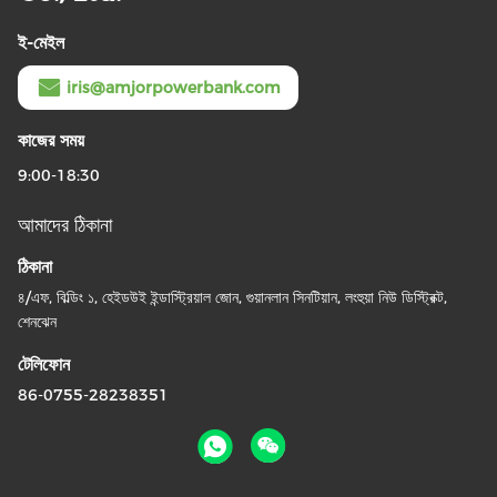
ই-মেইল
iris@amjorpowerbank.com
কাজের সময়
9:00-18:30
আমাদের ঠিকানা
ঠিকানা
৪/এফ, বিল্ডিং ১, হেইডউই ইন্ডাস্ট্রিয়াল জোন, গুয়ানলান সিনটিয়ান, লংহুয়া নিউ ডিস্ট্রিক্ট,
শেনঝেন
টেলিফোন
86-0755-28238351