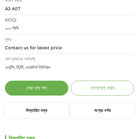
মডেল নম্বর:
AJ-A07
MOQ:
১০০ পিসি
মূল্য:
Contact us for latest price
অর্থ প্রদানের শর্তাবলী:
এল/সি, টি/টি, ওয়েস্টার্ন ইউনিয়ন
সেরা দাম পান
যোগাযোগ করুন
বিস্তারিত তথ্য
পণ্যের বর্ণনা
বিস্তারিত তথ্য