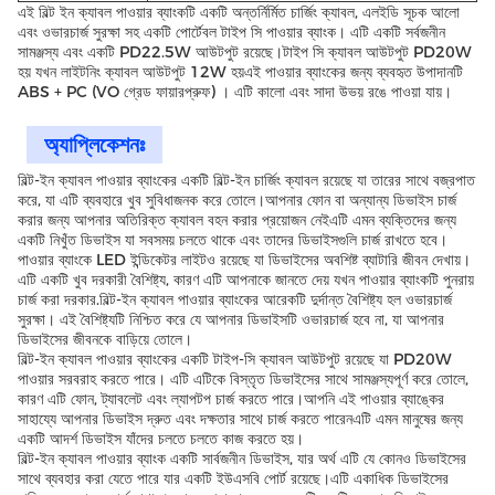
এই বিল্ট ইন ক্যাবল পাওয়ার ব্যাংকটি একটি অন্তর্নির্মিত চার্জিং ক্যাবল, এলইডি সূচক আলো
এবং ওভারচার্জ সুরক্ষা সহ একটি পোর্টেবল টাইপ সি পাওয়ার ব্যাংক। এটি একটি সর্বজনীন
সামঞ্জস্য এবং একটি PD22.5W আউটপুট রয়েছে।টাইপ সি ক্যাবল আউটপুট PD20W
হয় যখন লাইটনিং ক্যাবল আউটপুট 12W হয়এই পাওয়ার ব্যাংকের জন্য ব্যবহৃত উপাদানটি
ABS + PC (VO গ্রেড ফায়ারপ্রুফ) । এটি কালো এবং সাদা উভয় রঙে পাওয়া যায়।
অ্যাপ্লিকেশনঃ
বিল্ট-ইন ক্যাবল পাওয়ার ব্যাংকের একটি বিল্ট-ইন চার্জিং ক্যাবল রয়েছে যা তারের সাথে বজ্রপাত
করে, যা এটি ব্যবহারে খুব সুবিধাজনক করে তোলে।আপনার ফোন বা অন্যান্য ডিভাইস চার্জ
করার জন্য আপনার অতিরিক্ত ক্যাবল বহন করার প্রয়োজন নেইএটি এমন ব্যক্তিদের জন্য
একটি নিখুঁত ডিভাইস যা সবসময় চলতে থাকে এবং তাদের ডিভাইসগুলি চার্জ রাখতে হবে।
পাওয়ার ব্যাংকে LED ইন্ডিকেটর লাইটও রয়েছে যা ডিভাইসের অবশিষ্ট ব্যাটারি জীবন দেখায়।
এটি একটি খুব দরকারী বৈশিষ্ট্য, কারণ এটি আপনাকে জানতে দেয় যখন পাওয়ার ব্যাংকটি পুনরায়
চার্জ করা দরকার.বিল্ট-ইন ক্যাবল পাওয়ার ব্যাংকের আরেকটি দুর্দান্ত বৈশিষ্ট্য হল ওভারচার্জ
সুরক্ষা। এই বৈশিষ্ট্যটি নিশ্চিত করে যে আপনার ডিভাইসটি ওভারচার্জ হবে না, যা আপনার
ডিভাইসের জীবনকে বাড়িয়ে তোলে।
বিল্ট-ইন ক্যাবল পাওয়ার ব্যাংকের একটি টাইপ-সি ক্যাবল আউটপুট রয়েছে যা PD20W
পাওয়ার সরবরাহ করতে পারে। এটি এটিকে বিস্তৃত ডিভাইসের সাথে সামঞ্জস্যপূর্ণ করে তোলে,
কারণ এটি ফোন, ট্যাবলেট এবং ল্যাপটপ চার্জ করতে পারে।আপনি এই পাওয়ার ব্যাঙ্কের
সাহায্যে আপনার ডিভাইস দ্রুত এবং দক্ষতার সাথে চার্জ করতে পারেনএটি এমন মানুষের জন্য
একটি আদর্শ ডিভাইস যাঁদের চলতে চলতে কাজ করতে হয়।
বিল্ট-ইন ক্যাবল পাওয়ার ব্যাংক একটি সার্বজনীন ডিভাইস, যার অর্থ এটি যে কোনও ডিভাইসের
সাথে ব্যবহার করা যেতে পারে যার একটি ইউএসবি পোর্ট রয়েছে।এটি একাধিক ডিভাইসের