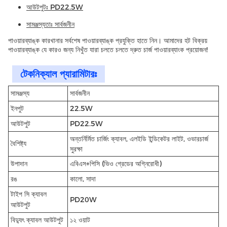
আউটপুটঃ PD22.5W
সামঞ্জস্যতাঃ সার্বজনীন
পাওয়ারব্যাঙ্ক কারখানার সর্বশেষ পাওয়ারব্যাঙ্ক প্রযুক্তি হাতে নিন। আমাদের হট বিক্রয়
পাওয়ারব্যাঙ্ক যে কারও জন্য নিখুঁত যারা চলতে চলতে দ্রুত চার্জ পাওয়ারব্যাংক প্রয়োজন!
টেকনিক্যাল প্যারামিটারঃ
সামঞ্জস্য
সার্বজনীন
ইনপুট
22.5W
আউটপুট
PD22.5W
অন্তর্নির্মিত চার্জিং ক্যাবল, এলইডি ইন্ডিকেটর লাইট, ওভারচার্জ
বৈশিষ্ট্য
সুরক্ষা
উপাদান
এবিএস+পিসি (ভিও গ্রেডের অগ্নিরোধী)
রঙ
কালো, সাদা
টাইপ সি ক্যাবল
PD20W
আউটপুট
বিদ্যুৎ ক্যাবল আউটপুট
১২ ওয়াট