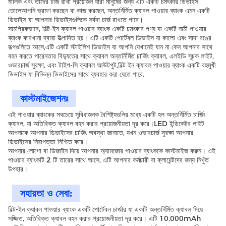
মালিক এবং তাদের চার্জ রাখা প্রয়োজন যারা মানুষের জন্য এটি একটি চমৎকার ডিভাইস
তোলেআপনি ভ্রমণ করছেন বা কাজ করছেন, অন্তর্নির্মিত ক্যাবল পাওয়ার ব্যাংক এমন একটি
ডিভাইস যা আপনার ডিভাইসগুলিকে সর্বদা চার্জ রাখতে পারে।
সামগ্রিকভাবে, বিল্ট-ইন ক্যাবল পাওয়ার ব্যাংক একটি চমৎকার পণ্য যা একটি নামী পাওয়ার
ব্যাংক কারখানা দ্বারা উত্পাদিত হয়। এটি একটি পোর্টেবল ডিভাইস যা কালো এবং সাদা রঙের
রূপগুলিতে আসে,এটি একটি স্টাইলিশ ডিভাইস যা আপনি যেখানেই যান না কেন আপনার সাথে
বহন করতে পারেনতার বিদ্যুতের সাথে ক্যাবল অন্তর্নির্মিত চার্জিং ক্যাবল, এলইডি সূচক লাইট,
ওভারচার্জ সুরক্ষা, এবং টাইপ-সি ক্যাবল আউটপুট,বিল্ট ইন ক্যাবল পাওয়ার ব্যাংক একটি বহুমুখী
ডিভাইস যা বিভিন্ন ডিভাইসের সাথে ব্যবহার করা যেতে পারে.
কাস্টমাইজেশনঃ
এই পাওয়ার ব্যাংকের সবচেয়ে সুবিধাজনক বৈশিষ্ট্যগুলির মধ্যে একটি হল অন্তর্নির্মিত চার্জিং
ক্যাবল, যা অতিরিক্ত ক্যাবল বহন করার প্রয়োজনীয়তা দূর করে।LED ইন্ডিকেটর লাইট
আপনাকে আপনার ডিভাইসের চার্জিং অবস্থা জানাতে, যখন ওভারচার্জ সুরক্ষা আপনার
ডিভাইসের নিরাপত্তা নিশ্চিত করে।
আপনার লোগো বা ডিজাইন দিয়ে আপনার অ্যামজোর পাওয়ার ব্যাংককে কাস্টমাইজ করুন। এই
পাওয়ার ব্যাংকটি 2 টি তারের সাথে আসে, এটি আপনার কর্মচারী বা ক্লায়েন্টদের জন্য নিখুঁত
উপহার।
সহায়তা ও সেবা:
বিল্ট-ইন ক্যাবল পাওয়ার ব্যাংক একটি পোর্টেবল চার্জার যা একটি অন্তর্নির্মিত ক্যাবল দিয়ে
সজ্জিত, অতিরিক্ত ক্যাবল বহন করার প্রয়োজনীয়তা দূর করে। এটি 10,000mAh