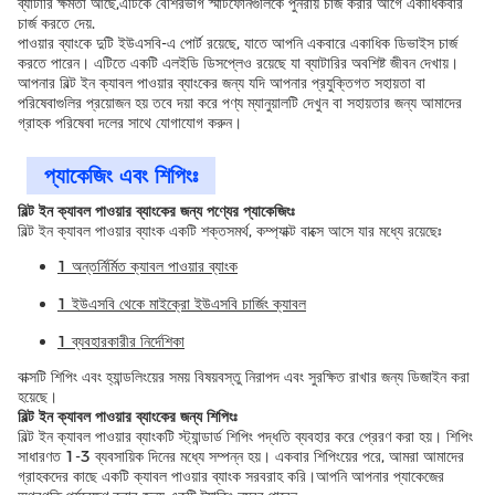
ব্যাটারি ক্ষমতা আছে,এটিকে বেশিরভাগ স্মার্টফোনগুলিকে পুনরায় চার্জ করার আগে একাধিকবার
চার্জ করতে দেয়.
পাওয়ার ব্যাংকে দুটি ইউএসবি-এ পোর্ট রয়েছে, যাতে আপনি একবারে একাধিক ডিভাইস চার্জ
করতে পারেন। এটিতে একটি এলইডি ডিসপ্লেও রয়েছে যা ব্যাটারির অবশিষ্ট জীবন দেখায়।
আপনার বিল্ট ইন ক্যাবল পাওয়ার ব্যাংকের জন্য যদি আপনার প্রযুক্তিগত সহায়তা বা
পরিষেবাগুলির প্রয়োজন হয় তবে দয়া করে পণ্য ম্যানুয়ালটি দেখুন বা সহায়তার জন্য আমাদের
গ্রাহক পরিষেবা দলের সাথে যোগাযোগ করুন।
প্যাকেজিং এবং শিপিংঃ
বিল্ট ইন ক্যাবল পাওয়ার ব্যাংকের জন্য পণ্যের প্যাকেজিংঃ
বিল্ট ইন ক্যাবল পাওয়ার ব্যাংক একটি শক্তসমর্থ, কম্প্যাক্ট বাক্সে আসে যার মধ্যে রয়েছেঃ
1 অন্তর্নির্মিত ক্যাবল পাওয়ার ব্যাংক
1 ইউএসবি থেকে মাইক্রো ইউএসবি চার্জিং ক্যাবল
1 ব্যবহারকারীর নির্দেশিকা
বাক্সটি শিপিং এবং হ্যান্ডলিংয়ের সময় বিষয়বস্তু নিরাপদ এবং সুরক্ষিত রাখার জন্য ডিজাইন করা
হয়েছে।
বিল্ট ইন ক্যাবল পাওয়ার ব্যাংকের জন্য শিপিংঃ
বিল্ট ইন ক্যাবল পাওয়ার ব্যাংকটি স্ট্যান্ডার্ড শিপিং পদ্ধতি ব্যবহার করে প্রেরণ করা হয়। শিপিং
সাধারণত 1-3 ব্যবসায়িক দিনের মধ্যে সম্পন্ন হয়। একবার শিপিংয়ের পরে, আমরা আমাদের
গ্রাহকদের কাছে একটি ক্যাবল পাওয়ার ব্যাংক সরবরাহ করি।আপনি আপনার প্যাকেজের