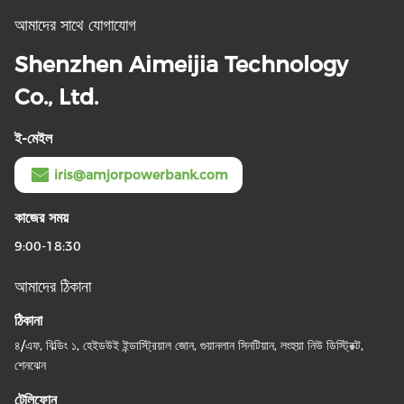
আমাদের সাথে যোগাযোগ
Shenzhen Aimeijia Technology
Co., Ltd.
ই-মেইল
iris@amjorpowerbank.com
কাজের সময়
9:00-18:30
আমাদের ঠিকানা
ঠিকানা
৪/এফ, বিল্ডিং ১, হেইডউই ইন্ডাস্ট্রিয়াল জোন, গুয়ানলান সিনটিয়ান, লংহুয়া নিউ ডিস্ট্রিক্ট,
শেনঝেন
টেলিফোন