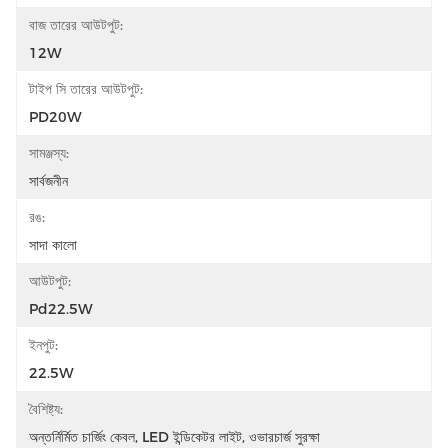
বাজ তারের আউটপুট:
12W
টাইপ সি তারের আউটপুট:
PD20W
সামঞ্জস্য:
সার্বজনীন
রঙ:
সাদা কালো
আউটপুট:
Pd22.5W
ইনপুট:
22.5W
বৈশিষ্ট্য:
অন্তর্নির্মিত চার্জিং কেবল, LED ইন্ডিকেটর লাইট, ওভারচার্জ সুরক্ষা