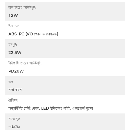
বাজ তারের আউটপুট:
12W
উপাদান:
ABS+PC (VO গ্রেড ফায়ারপ্রুফ)
ইনপুট:
22.5W
টাইপ সি তারের আউটপুট:
PD20W
রঙ:
সাদা কালো
বৈশিষ্ট্য:
অন্তর্নির্মিত চার্জিং কেবল, LED ইন্ডিকেটর লাইট, ওভারচার্জ সুরক্ষা
সামঞ্জস্য:
সার্বজনীন