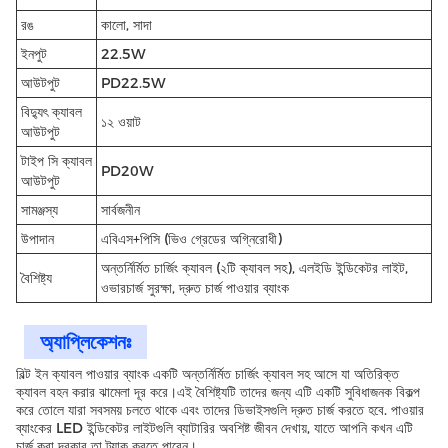
রঙ
কালো, সাদা
ইনপুট
22.5W
আউটপুট
PD22.5W
বিদ্যুৎ ক্যাবল
১২ ওয়াট
আউটপুট
টাইপ সি ক্যাবল
PD20W
আউটপুট
সামঞ্জস্য
সার্বজনীন
উপাদান
এবিএস+পিসি (ভিও গ্রেডের অগ্নিরোধী)
অন্তর্নির্মিত চার্জিং ক্যাবল (২টি ক্যাবল সহ), এলইডি ইন্ডিকেটর লাইট,
বৈশিষ্ট্য
ওভারচার্জ সুরক্ষা, দ্রুত চার্জ পাওয়ার ব্যাংক
অ্যাপ্লিকেশনঃ
বিল্ট ইন ক্যাবল পাওয়ার ব্যাংক একটি অন্তর্নির্মিত চার্জিং ক্যাবল সহ আসে যা অতিরিক্ত
ক্যাবল বহন করার ঝামেলা দূর করে।এই বৈশিষ্ট্যটি তাদের জন্য এটি একটি সুবিধাজনক বিকল্প
করে তোলে যারা সবসময় চলতে থাকে এবং তাদের ডিভাইসগুলি দ্রুত চার্জ করতে হবে. পাওয়ার
ব্যাংকের LED ইন্ডিকেটর লাইটগুলি ব্যাটারির অবশিষ্ট জীবন দেখায়, যাতে আপনি কখন এটি
চার্জ করা দরকার তা ট্র্যাক করতে পারেন।