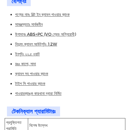
বৈশিষ্ট্যঃ
পণ্যের নাম: বিল্ট ইন ক্যাবল পাওয়ার ব্যাংক
সামঞ্জস্যতাঃ সার্বজনীন
উপাদানঃ ABS+PC (VO গ্রেড অগ্নিরোধী)
বিদ্যুৎ ক্যাবল আউটপুটঃ 12W
ইনপুটঃ ২২.৫ ওয়াট
রঙঃ কালো, সাদা
ক্যাবল সহ পাওয়ার ব্যাংক
টাইপ সি পাওয়ার ব্যাংক
পাওয়ারব্যাঙ্ক কারখানা দ্বারা নির্মিত
টেকনিক্যাল প্যারামিটারঃ
প্রযুক্তিগত
বিশেষ উল্লেখ
পরামিতি