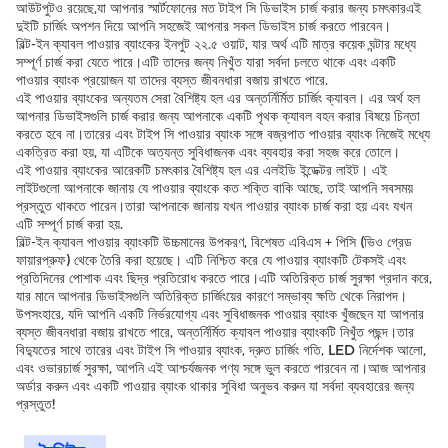
আউটপুটও রয়েছে,যা আপনার স্মার্টফোনের মত টাইপ সি ডিভাইস চার্জ করার জন্য চমৎকারএই
দুইটি চার্জিং অপশন দিয়ে আপনি সহজেই আপনার সকল ডিভাইস চার্জ করতে পারবেন।
বিল্ট-ইন ক্যাবল পাওয়ার ব্যাংকের ইনপুট ২২.৫ ওয়াট, যার অর্থ এটি মাত্র কয়েক ঘন্টার মধ্যে
সম্পূর্ণ চার্জ করা যেতে পারে।এটি তাদের জন্য নিখুঁত যারা সর্বদা চলতে থাকে এবং একটি
পাওয়ার ব্যাংক প্রয়োজন যা তাদের ব্যস্ত জীবনধারা বজায় রাখতে পারে.
এই পাওয়ার ব্যাংকের অন্যতম সেরা বৈশিষ্ট্য হল এর অন্তর্নির্মিত চার্জিং ক্যাবল। এর অর্থ হল
আপনার ডিভাইসগুলি চার্জ করার জন্য আপনাকে একটি পৃথক ক্যাবল বহন করার বিষয়ে চিন্তা
করতে হবে না।তারের এবং টাইপ সি পাওয়ার ব্যাংক সঙ্গে বজ্রপাত পাওয়ার ব্যাংক নিজেই মধ্যে
একত্রিত করা হয়, যা এটিকে অত্যন্ত সুবিধাজনক এবং ব্যবহার করা সহজ করে তোলে।
এই পাওয়ার ব্যাংকের আরেকটি চমৎকার বৈশিষ্ট্য হল এর এলইডি ইন্ডেক্টর লাইট। এই
লাইটগুলো আপনাকে জানায় যে পাওয়ার ব্যাংকে কত শক্তি বাকি আছে, তাই আপনি সবসময়
প্রস্তুত থাকতে পারেন।তারা আপনাকে জানায় যখন পাওয়ার ব্যাংক চার্জ করা হয় এবং যখন
এটি সম্পূর্ণ চার্জ করা হয়.
বিল্ট-ইন ক্যাবল পাওয়ার ব্যাংকটি উচ্চমানের উপকরণ, বিশেষত এবিএস + পিসি (ভিও গ্রেড
ফায়ারপ্রুফ) থেকে তৈরি করা হয়েছে। এটি নিশ্চিত করে যে পাওয়ার ব্যাংকটি টেকসই এবং
প্রতিদিনের পোশাক এবং ছিদ্র প্রতিরোধ করতে পারে।এটি অতিরিক্ত চার্জ সুরক্ষা প্রদান করে,
যার মানে আপনার ডিভাইসগুলি অতিরিক্ত চার্জিংয়ের কারণে সম্ভাব্য ক্ষতি থেকে নিরাপদ।
উপসংহারে, যদি আপনি একটি নির্ভরযোগ্য এবং সুবিধাজনক পাওয়ার ব্যাংক খুঁজছেন যা আপনার
ব্যস্ত জীবনধারা বজায় রাখতে পারে, অন্তর্নির্মিত ক্যাবল পাওয়ার ব্যাংকটি নিখুঁত পছন্দ।তার
বিদ্যুতের সাথে তারের এবং টাইপ সি পাওয়ার ব্যাংক, দ্রুত চার্জিং গতি, LED নির্দেশক আলো,
এবং ওভারচার্জ সুরক্ষা, আপনি এই আশ্চর্যজনক পণ্য সঙ্গে ভুল করতে পারবেন না।আজ আপনার
অর্ডার করুন এবং একটি পাওয়ার ব্যাংক থাকার সুবিধা অনুভব করুন যা সর্বদা ব্যবহারের জন্য
প্রস্তুত!