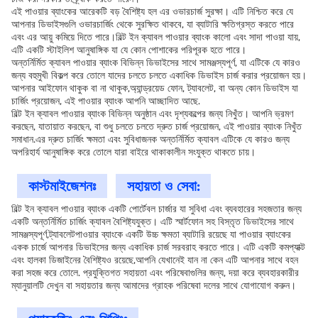
এই পাওয়ার ব্যাংকের আরেকটি বড় বৈশিষ্ট্য হল এর ওভারচার্জ সুরক্ষা। এটি নিশ্চিত করে যে
আপনার ডিভাইসগুলি ওভারচার্জিং থেকে সুরক্ষিত থাকবে, যা ব্যাটারি ক্ষতিগ্রস্ত করতে পারে
এবং এর আয়ু কমিয়ে দিতে পারে।বিল্ট ইন ক্যাবল পাওয়ার ব্যাংক কালো এবং সাদা পাওয়া যায়,
এটি একটি স্টাইলিশ আনুষাঙ্গিক যা যে কোন পোশাকের পরিপূরক হতে পারে।
অন্তর্নির্মিত ক্যাবল পাওয়ার ব্যাংক বিভিন্ন ডিভাইসের সাথে সামঞ্জস্যপূর্ণ, যা এটিকে যে কারও
জন্য বহুমুখী বিকল্প করে তোলে যাদের চলতে চলতে একাধিক ডিভাইস চার্জ করার প্রয়োজন হয়।
আপনার আইফোন থাকুক বা না থাকুক,অ্যান্ড্রয়েড ফোন, ট্যাবলেট, বা অন্য কোন ডিভাইস যা
চার্জিং প্রয়োজন, এই পাওয়ার ব্যাংক আপনি আচ্ছাদিত আছে.
বিল্ট ইন ক্যাবল পাওয়ার ব্যাংক বিভিন্ন অনুষ্ঠান এবং দৃশ্যকল্পের জন্য নিখুঁত। আপনি ভ্রমণ
করছেন, যাতায়াত করছেন, বা শুধু চলতে চলতে দ্রুত চার্জ প্রয়োজন, এই পাওয়ার ব্যাংক নিখুঁত
সমাধান.এর দ্রুত চার্জিং ক্ষমতা এবং সুবিধাজনক অন্তর্নির্মিত ক্যাবল এটিকে যে কারও জন্য
অপরিহার্য আনুষাঙ্গিক করে তোলে যারা বাইরে থাকাকালীন সংযুক্ত থাকতে চায়।
কাস্টমাইজেশনঃ
সহায়তা ও সেবা:
বিল্ট ইন ক্যাবল পাওয়ার ব্যাংক একটি পোর্টেবল চার্জার যা সুবিধা এবং ব্যবহারের সহজতার জন্য
একটি অন্তর্নির্মিত চার্জিং ক্যাবল বৈশিষ্ট্যযুক্ত। এটি স্মার্টফোন সহ বিস্তৃত ডিভাইসের সাথে
সামঞ্জস্যপূর্ণ,ট্যাবলেটপাওয়ার ব্যাংকে একটি উচ্চ ক্ষমতা ব্যাটারি রয়েছে যা পাওয়ার ব্যাংকের
একক চার্জে আপনার ডিভাইসের জন্য একাধিক চার্জ সরবরাহ করতে পারে। এটি একটি কমপ্যাক্ট
এবং হালকা ডিজাইনের বৈশিষ্ট্যও রয়েছে,আপনি যেখানেই যান না কেন এটি আপনার সাথে বহন
করা সহজ করে তোলে. প্রযুক্তিগত সহায়তা এবং পরিষেবাগুলির জন্য, দয়া করে ব্যবহারকারীর
ম্যানুয়ালটি দেখুন বা সহায়তার জন্য আমাদের গ্রাহক পরিষেবা দলের সাথে যোগাযোগ করুন।