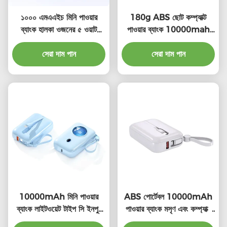
১০০০ এমএএইচ মিনি পাওয়ার
180g ABS ছোট কম্প্যাক্ট
ব্যাংক হালকা ওজনের ৫ ওয়াট
পাওয়ার ব্যাংক 10000mah
ওয়্যারলেস আউটপুট সহজে
PD20W আউটপুট সহ
সেরা দাম পান
বহনযোগ্য
সেরা দাম পান
10000mAh মিনি পাওয়ার
ABS পোর্টেবল 10000mAh
ব্যাংক লাইটওয়েট টাইপ সি ইনপুট
পাওয়ার ব্যাংক মসৃণ এবং কম্প্যাক্ট
PD22.5W সহ
ডিজাইন OEM উপলব্ধ