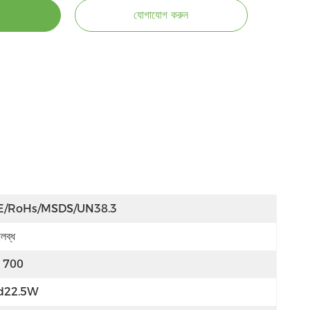
যোগাযোগ করুন
E/RoHs/MSDS/UN38.3
লব্ধ
1700
d22.5W