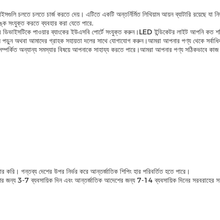
সগুলি চলতে চলতে চার্জ করতে দেয়। এটিতে একটি অন্তর্নির্মিত লিথিয়াম আয়ন ব্যাটারি রয়েছে যা 
ঙ্কে সংযুক্ত করতে ব্যবহার করা যেতে পারে.
পনার ডিভাইসটিকে পাওয়ার ব্যাংকের ইউএসবি পোর্টে সংযুক্ত করুন।LED ইন্ডিকেটর লাইট আপনি কত শক্
নুয়াল পড়ুন অথবা আমাদের গ্রাহক সহায়তা দলের সাথে যোগাযোগ করুন।আমরা আপনার পণ্য থেকে সর্বাধি
থে সম্পর্কিত অন্যান্য সমস্যার বিষয়ে আপনাকে সাহায্য করতে পারে।আমরা আপনার পণ্য সঠিকভাবে কাজ কর
 অফার করি। গন্তব্য দেশের উপর নির্ভর করে আন্তর্জাতিক শিপিং হার পরিবর্তিত হতে পারে।
 জন্য 3-7 ব্যবসায়িক দিন এবং আন্তর্জাতিক আদেশের জন্য 7-14 ব্যবসায়িক দিনের সরবরাহের সময় দিয়