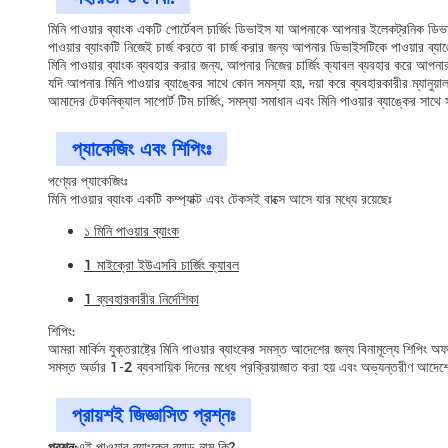
মিনি পাওয়ার ব্যাংক একটি পোর্টেবল চার্জিং ডিভাইস যা আপনাকে আপনার ইলেকট্রনিক ডিভাই
পাওয়ার ব্যাংকটি নিজেই চার্জ করতে বা চার্জ করার জন্য আপনার ডিভাইসটিকে পাওয়ার ব্যা
মিনি পাওয়ার ব্যাংক ব্যবহার করার জন্য, আপনার নিজের চার্জিং ক্যাবল ব্যবহার করে আ
যদি আপনার মিনি পাওয়ার ব্যাঙ্কের সাথে কোন সমস্যা হয়, দয়া করে ব্যবহারকারীর ম্যা
আমাদের টেকনিক্যাল সাপোর্ট টিম চার্জিং, সমস্যা সমাধান এবং মিনি পাওয়ার ব্যাঙ্কের সা
প্যাকেজিং এবং শিপিংঃ
পণ্যের প্যাকেজিংঃ
মিনি পাওয়ার ব্যাংক একটি কম্প্যাক্ট এবং টেকসই বাক্সে আসে যার মধ্যে রয়েছেঃ
১ মিনি পাওয়ার ব্যাংক
1 মাইক্রো ইউএসবি চার্জিং ক্যাবল
1 ব্যবহারকারীর নির্দেশিকা
শিপিং:
আমরা মার্কিন যুক্তরাষ্ট্রে মিনি পাওয়ার ব্যাংকের সমস্ত আদেশের জন্য বিনামূল্যে শিপিং
সমস্ত অর্ডার 1-2 ব্যবসায়িক দিনের মধ্যে প্রক্রিয়াজাত করা হয় এবং অভ্যন্তরীণ আদেশের
প্রায়শই জিজ্ঞাসিত প্রশ্নঃ
প্রশ্ন:
এই পাওয়ার ব্যাংকের ব্র্যান্ড নাম কি?