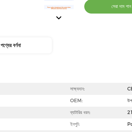
সেরা দাম পান
পণ্যের বর্ণনা
সাক্ষ্যদান:
C
OEM:
উপ
ব্যাটারির ধরন:
2
ইনপুট:
P