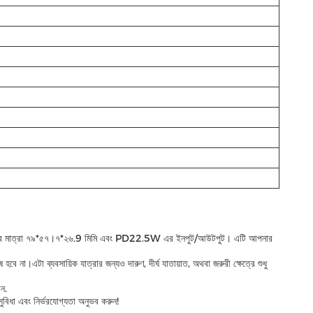
াইন করেছি যার মাত্রা ৭৯*৫৭।৭*২৬.9 মিমি এবং PD22.5W এর ইনপুট/আউটপুট। এটি আপনার
 না।এটা ব্যবসায়িক যাত্রার জন্যও দারুণ, দীর্ঘ যাতায়াত, অথবা জরুরী ক্ষেত্রে শুধু
েন.
বিধা এবং নির্ভরযোগ্যতা অনুভব করুন!