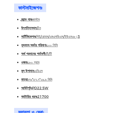
কাস্টমাইজেশনঃ
ব্র্যান্ড নামঃ
কাস্টম
উৎপত্তিস্থল:
চীন
সার্টিফিকেশনঃ
সিই/রোহস/এমএসডিএস/ইউএন৩৮।3
ন্যূনতম অর্ডার পরিমাণঃ
১০০ পিসি
অর্থ প্রদানের শর্তাবলী:
টি/টি
ওজনঃ
১৮০ গ্রাম
মূল উপাদান:
এবিএস
মাত্রা:
৭৯*৫৭.৭*২৬.৯ মিমি
আউটপুটঃ
PD22.5W
ব্যাটারির ধরনঃ
21700
সহায়তা ও সেবা: