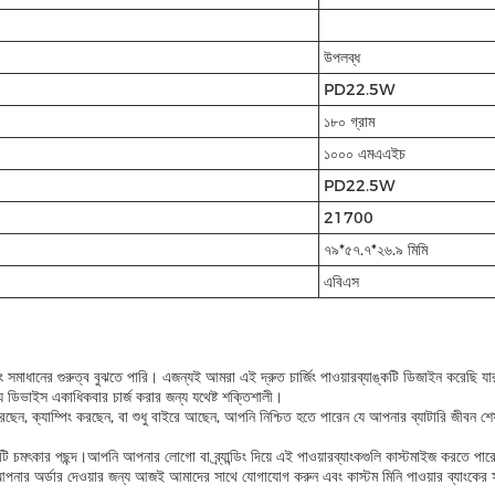
উপলব্ধ
PD22.5W
১৮০ গ্রাম
১০০০ এমএএইচ
PD22.5W
21700
৭৯*৫৭.৭*২৬.৯ মিমি
এবিএস
 চার্জিং সমাধানের গুরুত্ব বুঝতে পারি। এজন্যই আমরা এই দ্রুত চার্জিং পাওয়ারব্যাঙ্কটি ডিজ
ন্য ডিভাইস একাধিকবার চার্জ করার জন্য যথেষ্ট শক্তিশালী।
েন, ক্যাম্পিং করছেন, বা শুধু বাইরে আছেন, আপনি নিশ্চিত হতে পারেন যে আপনার ব্যাটারি জীবন শেষ হবে
কটি চমৎকার পছন্দ।আপনি আপনার লোগো বা ব্র্যান্ডিং দিয়ে এই পাওয়ারব্যাংকগুলি কাস্টমাইজ করতে পার
আপনার অর্ডার দেওয়ার জন্য আজই আমাদের সাথে যোগাযোগ করুন এবং কাস্টম মিনি পাওয়ার ব্যাংকের সু