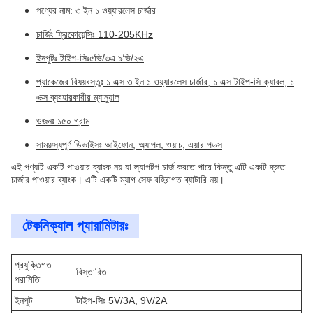
পণ্যের নাম: ৩ ইন ১ ওয়্যারলেস চার্জার
চার্জিং ফ্রিকোয়েন্সিঃ 110-205KHz
ইনপুটঃ টাইপ-সিঃ৫ভি/৩এ ৯ভি/২এ
প্যাকেজের বিষয়বস্তুঃ ১ এক্স ৩ ইন ১ ওয়্যারলেস চার্জার, ১ এক্স টাইপ-সি ক্যাবল, ১
এক্স ব্যবহারকারীর ম্যানুয়াল
ওজনঃ ১৫০ গ্রাম
সামঞ্জস্যপূর্ণ ডিভাইসঃ আইফোন, অ্যাপল, ওয়াচ, এয়ার পডস
এই পণ্যটি একটি পাওয়ার ব্যাংক নয় যা ল্যাপটপ চার্জ করতে পারে কিন্তু এটি একটি দ্রুত
চার্জার পাওয়ার ব্যাংক। এটি একটি ম্যাগ সেফ বহিরাগত ব্যাটারি নয়।
টেকনিক্যাল প্যারামিটারঃ
প্রযুক্তিগত
বিস্তারিত
পরামিতি
ইনপুট
টাইপ-সিঃ 5V/3A, 9V/2A