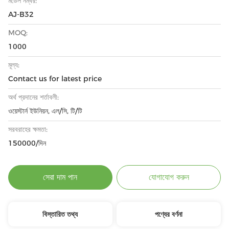
মডেল নম্বর:
AJ-B32
MOQ:
1000
মূল্য:
Contact us for latest price
অর্থ প্রদানের শর্তাবলী:
ওয়েস্টার্ন ইউনিয়ন, এল/সি, টি/টি
সরবরাহের ক্ষমতা:
150000/দিন
সেরা দাম পান
যোগাযোগ করুন
বিস্তারিত তথ্য
পণ্যের বর্ণনা