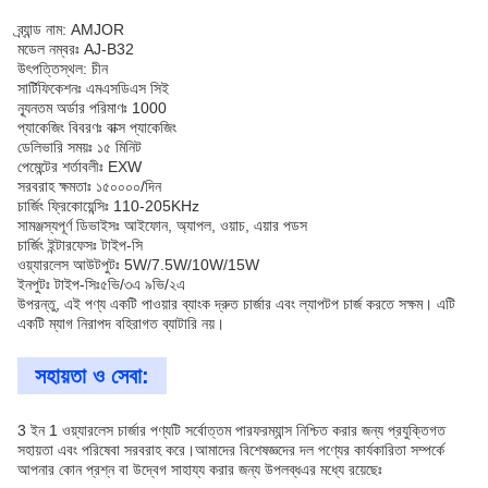
ব্র্যান্ড নাম: AMJOR
মডেল নম্বরঃ AJ-B32
উৎপত্তিস্থল: চীন
সার্টিফিকেশনঃ এমএসডিএস সিই
ন্যূনতম অর্ডার পরিমাণঃ 1000
প্যাকেজিং বিবরণঃ বাক্স প্যাকেজিং
ডেলিভারি সময়ঃ ১৫ মিনিট
পেমেন্টের শর্তাবলীঃ EXW
সরবরাহ ক্ষমতাঃ ১৫০০০০/দিন
চার্জিং ফ্রিকোয়েন্সিঃ 110-205KHz
সামঞ্জস্যপূর্ণ ডিভাইসঃ আইফোন, অ্যাপল, ওয়াচ, এয়ার পডস
চার্জিং ইন্টারফেসঃ টাইপ-সি
ওয়্যারলেস আউটপুটঃ 5W/7.5W/10W/15W
ইনপুটঃ টাইপ-সিঃ৫ভি/৩এ ৯ভি/২এ
উপরন্তু, এই পণ্য একটি পাওয়ার ব্যাংক দ্রুত চার্জার এবং ল্যাপটপ চার্জ করতে সক্ষম। এটি
একটি ম্যাগ নিরাপদ বহিরাগত ব্যাটারি নয়।
সহায়তা ও সেবা:
3 ইন 1 ওয়্যারলেস চার্জার পণ্যটি সর্বোত্তম পারফরম্যান্স নিশ্চিত করার জন্য প্রযুক্তিগত
সহায়তা এবং পরিষেবা সরবরাহ করে।আমাদের বিশেষজ্ঞদের দল পণ্যের কার্যকারিতা সম্পর্কে
আপনার কোন প্রশ্ন বা উদ্বেগ সাহায্য করার জন্য উপলব্ধএর মধ্যে রয়েছেঃ