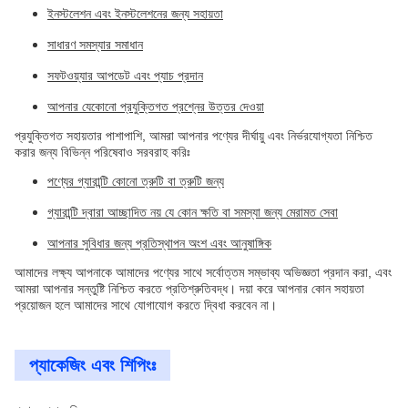
ইনস্টলেশন এবং ইনস্টলেশনের জন্য সহায়তা
সাধারণ সমস্যার সমাধান
সফটওয়্যার আপডেট এবং প্যাচ প্রদান
আপনার যেকোনো প্রযুক্তিগত প্রশ্নের উত্তর দেওয়া
প্রযুক্তিগত সহায়তার পাশাপাশি, আমরা আপনার পণ্যের দীর্ঘায়ু এবং নির্ভরযোগ্যতা নিশ্চিত
করার জন্য বিভিন্ন পরিষেবাও সরবরাহ করিঃ
পণ্যের গ্যারান্টি কোনো ত্রুটি বা ত্রুটি জন্য
গ্যারান্টি দ্বারা আচ্ছাদিত নয় যে কোন ক্ষতি বা সমস্যা জন্য মেরামত সেবা
আপনার সুবিধার জন্য প্রতিস্থাপন অংশ এবং আনুষাঙ্গিক
আমাদের লক্ষ্য আপনাকে আমাদের পণ্যের সাথে সর্বোত্তম সম্ভাব্য অভিজ্ঞতা প্রদান করা, এবং
আমরা আপনার সন্তুষ্টি নিশ্চিত করতে প্রতিশ্রুতিবদ্ধ। দয়া করে আপনার কোন সহায়তা
প্রয়োজন হলে আমাদের সাথে যোগাযোগ করতে দ্বিধা করবেন না।
প্যাকেজিং এবং শিপিংঃ