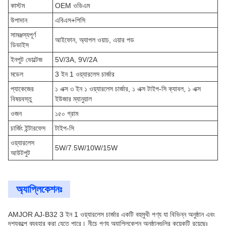
কাস্টম
OEM ওডিএম
উপাদান
এবিএস+পিসি
সামঞ্জস্যপূর্ণ
আইফোন, অ্যাপল ওয়াচ, এয়ার পড
ডিভাইস
ইনপুট ভোল্টেজ
5V/3A, 9V/2A
মডেল
3 ইন 1 ওয়্যারলেস চার্জার
প্যাকেজের
১ এক্স ৩ ইন ১ ওয়্যারলেস চার্জার, ১ এক্স টাইপ-সি ক্যাবল, ১ এক্স
বিষয়বস্তু
ইউজার ম্যানুয়াল
ওজন
১৫০ গ্রাম
চার্জিং ইন্টারফেস
টাইপ-সি
ওয়্যারলেস
5W/7.5W/10W/15W
আউটপুট
অ্যাপ্লিকেশনঃ
AMJOR AJ-B32 3 ইন 1 ওয়্যারলেস চার্জার একটি বহুমুখী পণ্য যা বিভিন্ন অনুষ্ঠান এবং
দৃশ্যকল্পে ব্যবহার করা যেতে পারে। নীচে পণ্য অ্যাপ্লিকেশন অনুষ্ঠানগুলির কয়েকটি রয়েছেঃ