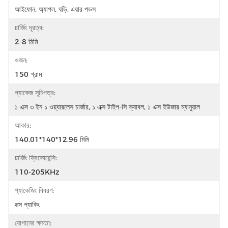
আইফোন, অ্যাপল, ঘড়ি, এয়ার পডস
চার্জিং দূরত্ব:
2-8 মিমি
ওজন:
150 গ্রাম
প্যাকেজ সূচিপত্র:
১ এক্স ৩ ইন ১ ওয়্যারলেস চার্জার, ১ এক্স টাইপ-সি ক্যাবল, ১ এক্স ইউজার ম্যানুয়াল
আকার:
140.01*140*12.96 মিমি
চার্জিং ফ্রিকোয়েন্সি:
110-205KHz
প্যাকেজিং বিবরণ:
বক্স প্যাকিং
যোগানের ক্ষমতা: