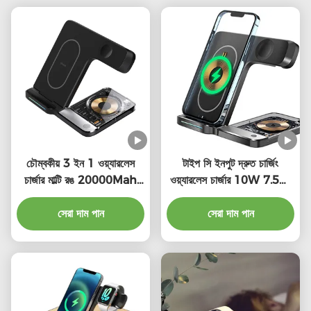
চৌম্বকীয় 3 ইন 1 ওয়্যারলেস
টাইপ সি ইনপুট দ্রুত চার্জিং
চার্জার মাল্টি রঙ 20000Mah
ওয়্যারলেস চার্জার 10W 7.5W
উচ্চ ক্ষমতা
5W আইফোনের জন্য অ্যাপল
সেরা দাম পান
ওয়াচ এয়ার পডস
সেরা দাম পান