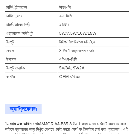
চার্জিং ইন্টারফেস
টাইপ-সি
চার্জিং দূরত্ব
২-৮ মিমি
চার্জিং তারের দৈর্ঘ্য
১ মিটার
ওয়্যারলেস আউটপুট
5W/7.5W/10W/15W
ইনপুট
টাইপ-সিঃ৫ভি/৩এ ৯ভি/২এ
মডেল
3 ইন 1 ওয়্যারলেস চার্জার
উপাদান
এবিএস+পিসি
ইনপুট ভোল্টেজ
5V/3A, 9V/2A
কাস্টম
OEM ওডিএম
অ্যাপ্লিকেশনঃ
1- হোম এবং অফিস চার্জঃ
AMJOR AJ-B35 3 ইন 1 ওয়্যারলেস চার্জারটি এমন ঘর এবং
অফিসে ব্যবহারের জন্য নিখুঁত যেখানে একই সময়ে একাধিক ডিভাইস চার্জ করা প্রয়োজন। এটি