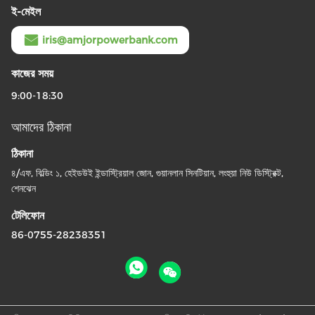
ই-মেইল
iris@amjorpowerbank.com
কাজের সময়
9:00-18:30
আমাদের ঠিকানা
ঠিকানা
৪/এফ, বিল্ডিং ১, হেইডউই ইন্ডাস্ট্রিয়াল জোন, গুয়ানলান সিনটিয়ান, লংহুয়া নিউ ডিস্ট্রিক্ট,
শেনঝেন
টেলিফোন
86-0755-28238351