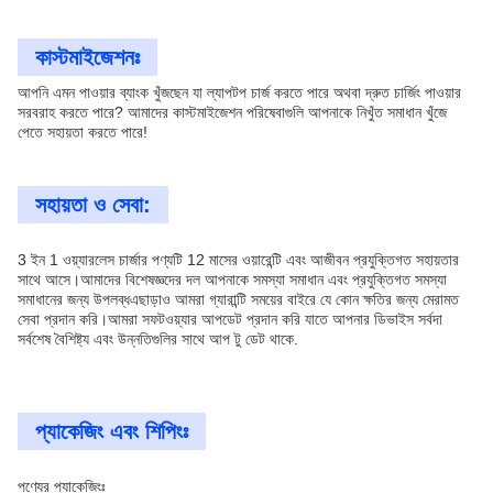
কাস্টমাইজেশনঃ
আপনি এমন পাওয়ার ব্যাংক খুঁজছেন যা ল্যাপটপ চার্জ করতে পারে অথবা দ্রুত চার্জিং পাওয়ার
সরবরাহ করতে পারে? আমাদের কাস্টমাইজেশন পরিষেবাগুলি আপনাকে নিখুঁত সমাধান খুঁজে
পেতে সহায়তা করতে পারে!
সহায়তা ও সেবা:
3 ইন 1 ওয়্যারলেস চার্জার পণ্যটি 12 মাসের ওয়ারেন্টি এবং আজীবন প্রযুক্তিগত সহায়তার
সাথে আসে।আমাদের বিশেষজ্ঞদের দল আপনাকে সমস্যা সমাধান এবং প্রযুক্তিগত সমস্যা
সমাধানের জন্য উপলব্ধএছাড়াও আমরা গ্যারান্টি সময়ের বাইরে যে কোন ক্ষতির জন্য মেরামত
সেবা প্রদান করি।আমরা সফটওয়্যার আপডেট প্রদান করি যাতে আপনার ডিভাইস সর্বদা
সর্বশেষ বৈশিষ্ট্য এবং উন্নতিগুলির সাথে আপ টু ডেট থাকে.
প্যাকেজিং এবং শিপিংঃ
পণ্যের প্যাকেজিংঃ