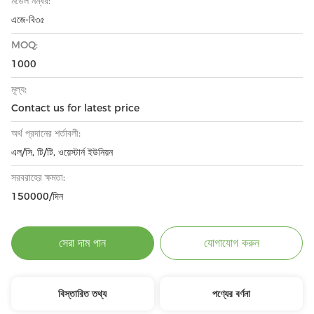
মডেল নম্বর:
এজে-বি৩৫
MOQ:
1000
মূল্য:
Contact us for latest price
অর্থ প্রদানের শর্তাবলী:
এল/সি, টি/টি, ওয়েস্টার্ন ইউনিয়ন
সরবরাহের ক্ষমতা:
150000/দিন
সেরা দাম পান
যোগাযোগ করুন
বিস্তারিত তথ্য
পণ্যের বর্ণনা