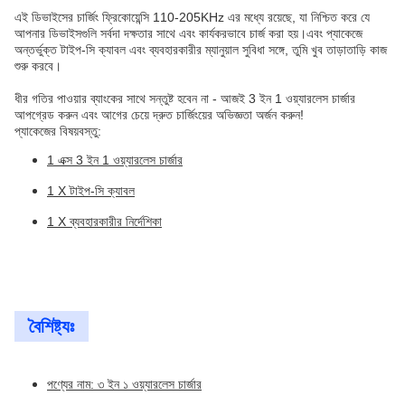
এই ডিভাইসের চার্জিং ফ্রিকোয়েন্সি 110-205KHz এর মধ্যে রয়েছে, যা নিশ্চিত করে যে
আপনার ডিভাইসগুলি সর্বদা দক্ষতার সাথে এবং কার্যকরভাবে চার্জ করা হয়।এবং প্যাকেজে
অন্তর্ভুক্ত টাইপ-সি ক্যাবল এবং ব্যবহারকারীর ম্যানুয়াল সুবিধা সঙ্গে, তুমি খুব তাড়াতাড়ি কাজ
শুরু করবে।
ধীর গতির পাওয়ার ব্যাংকের সাথে সন্তুষ্ট হবেন না - আজই 3 ইন 1 ওয়্যারলেস চার্জার
আপগ্রেড করুন এবং আগের চেয়ে দ্রুত চার্জিংয়ের অভিজ্ঞতা অর্জন করুন!
প্যাকেজের বিষয়বস্তু:
1 এক্স 3 ইন 1 ওয়্যারলেস চার্জার
1 X টাইপ-সি ক্যাবল
1 X ব্যবহারকারীর নির্দেশিকা
বৈশিষ্ট্যঃ
পণ্যের নাম: ৩ ইন ১ ওয়্যারলেস চার্জার