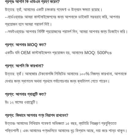
প্রশ্নঃ আপনি কি ওডিএম গ্রহণ করেন?
উত্তর: হ্যাঁ, আমাদের একটি চমৎকার গবেষণা ও উন্নয়ন ক্ষমতা রয়েছে।
--হার্ডওয়্যারঃ আমরা কাস্টমাইজেশনের জন্য আপনাকে ডাইকাট সরবরাহ করি, আপনার
প্রয়োজন হলে আমরা পরামর্শ দিই।
--সফটওয়্যারঃ আপনার নির্দিষ্ট প্রয়োজনের পরামর্শ দিন, আমরা আপনার জন্য ডিজাইন করি।
প্রশ্ন: আপনার MOQ কত?
একটিঃ যদি OEM কাস্টমাইজেশন প্রয়োজন হয়, আমাদের MOQ: 500Pcs
প্রশ্ন: আপনি কি কারখানা?
উত্তর: হ্যাঁ। আমজোর টেকনোলজি লিমিটেড আমাদের ১০০% নিজস্ব কারখানা, আপনাকে
দেখার জন্য স্বাগতম অথবা প্রথমে পর্যালোচনার জন্য ক্যাটালগ পেতে পারেন।
প্রশ্ন: আপনার গ্যারান্টি কত?
উঃ ১২ মাসের ওয়ারেন্টি।
প্রশ্ন: কিভাবে আপনার পণ্য নিরাপদ রাখবেন?
উত্তরঃ আমাদের লিথিয়াম গবেষণা অভিজ্ঞতা ১৫ বছর, ব্যাটারি নিয়ন্ত্রণ প্রযুক্তিতে
শক্তিশালী। এবং আমাদের পণ্যগুলিতে আমাদের দৃঢ় বিশ্বাস আছে, দয়া করে শান্ত থাকুন।