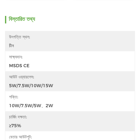
বিস্তারিত তথ্য
উৎপত্তি স্থল:
চীন
সাক্ষ্যদান:
MSDS CE
আউট ওয়্যারলেস:
5W/7.5W/10W/15W
শক্তি:
10W/7.5W/5W、2W
চার্জিং দক্ষতা:
≥75%
বেতার আউটপুট: