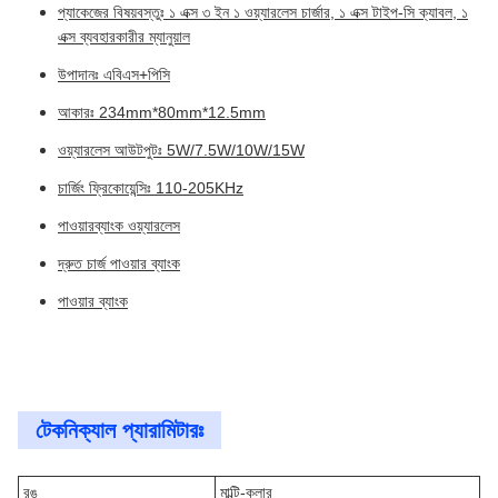
প্যাকেজের বিষয়বস্তুঃ ১ এক্স ৩ ইন ১ ওয়্যারলেস চার্জার, ১ এক্স টাইপ-সি ক্যাবল, ১
এক্স ব্যবহারকারীর ম্যানুয়াল
উপাদানঃ এবিএস+পিসি
আকারঃ 234mm*80mm*12.5mm
ওয়্যারলেস আউটপুটঃ 5W/7.5W/10W/15W
চার্জিং ফ্রিকোয়েন্সিঃ 110-205KHz
পাওয়ারব্যাংক ওয়্যারলেস
দ্রুত চার্জ পাওয়ার ব্যাংক
পাওয়ার ব্যাংক
টেকনিক্যাল প্যারামিটারঃ
রঙ
মাল্টি-কলার