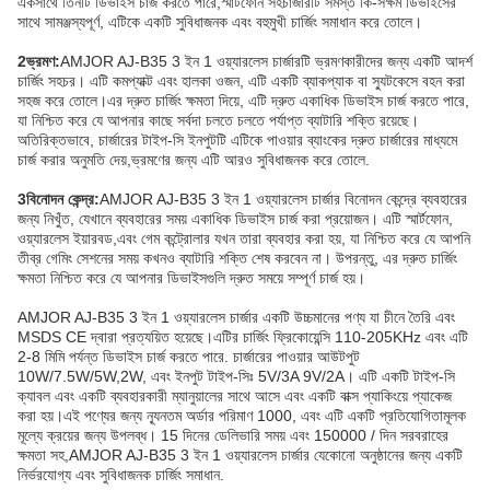
একসাথে তিনটি ডিভাইস চার্জ করতে পারে,স্মার্টফোন সহচার্জারটি সমস্ত কি-সক্ষম ডিভাইসের
সাথে সামঞ্জস্যপূর্ণ, এটিকে একটি সুবিধাজনক এবং বহুমুখী চার্জিং সমাধান করে তোলে।
2ভ্রমণ:
AMJOR AJ-B35 3 ইন 1 ওয়্যারলেস চার্জারটি ভ্রমণকারীদের জন্য একটি আদর্শ
চার্জিং সহচর। এটি কমপ্যাক্ট এবং হালকা ওজন, এটি একটি ব্যাকপ্যাক বা স্যুটকেসে বহন করা
সহজ করে তোলে।এর দ্রুত চার্জিং ক্ষমতা দিয়ে, এটি দ্রুত একাধিক ডিভাইস চার্জ করতে পারে,
যা নিশ্চিত করে যে আপনার কাছে সর্বদা চলতে চলতে পর্যাপ্ত ব্যাটারি শক্তি রয়েছে।
অতিরিক্তভাবে, চার্জারের টাইপ-সি ইনপুটটি এটিকে পাওয়ার ব্যাংকের দ্রুত চার্জারের মাধ্যমে
চার্জ করার অনুমতি দেয়,ভ্রমণের জন্য এটি আরও সুবিধাজনক করে তোলে.
3বিনোদন কেন্দ্র:
AMJOR AJ-B35 3 ইন 1 ওয়্যারলেস চার্জার বিনোদন কেন্দ্রে ব্যবহারের
জন্য নিখুঁত, যেখানে ব্যবহারের সময় একাধিক ডিভাইস চার্জ করা প্রয়োজন। এটি স্মার্টফোন,
ওয়্যারলেস ইয়ারবড,এবং গেম কন্ট্রোলার যখন তারা ব্যবহার করা হয়, যা নিশ্চিত করে যে আপনি
তীব্র গেমিং সেশনের সময় কখনও ব্যাটারি শক্তি শেষ করবেন না। উপরন্তু, এর দ্রুত চার্জিং
ক্ষমতা নিশ্চিত করে যে আপনার ডিভাইসগুলি দ্রুত সময়ে সম্পূর্ণ চার্জ হয়।
AMJOR AJ-B35 3 ইন 1 ওয়্যারলেস চার্জার একটি উচ্চমানের পণ্য যা চীনে তৈরি এবং
MSDS CE দ্বারা প্রত্যয়িত হয়েছে।এটির চার্জিং ফ্রিকোয়েন্সি 110-205KHz এবং এটি
2-8 মিমি পর্যন্ত ডিভাইস চার্জ করতে পারে. চার্জারের পাওয়ার আউটপুট
10W/7.5W/5W,2W, এবং ইনপুট টাইপ-সিঃ 5V/3A 9V/2A। এটি একটি টাইপ-সি
ক্যাবল এবং একটি ব্যবহারকারী ম্যানুয়ালের সাথে আসে এবং একটি বাক্স প্যাকিংয়ে প্যাকেজ
করা হয়।এই পণ্যের জন্য ন্যূনতম অর্ডার পরিমাণ 1000, এবং এটি একটি প্রতিযোগিতামূলক
মূল্যে ক্রয়ের জন্য উপলব্ধ। 15 দিনের ডেলিভারি সময় এবং 150000 / দিন সরবরাহের
ক্ষমতা সহ,AMJOR AJ-B35 3 ইন 1 ওয়্যারলেস চার্জার যেকোনো অনুষ্ঠানের জন্য একটি
নির্ভরযোগ্য এবং সুবিধাজনক চার্জিং সমাধান.