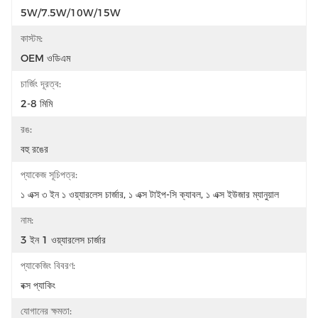
5W/7.5W/10W/15W
কাস্টম:
OEM ওডিএম
চার্জিং দূরত্ব:
2-8 মিমি
রঙ:
বহু রঙের
প্যাকেজ সূচিপত্র:
১ এক্স ৩ ইন ১ ওয়্যারলেস চার্জার, ১ এক্স টাইপ-সি ক্যাবল, ১ এক্স ইউজার ম্যানুয়াল
নাম:
3 ইন 1 ওয়্যারলেস চার্জার
প্যাকেজিং বিবরণ:
বক্স প্যাকিং
যোগানের ক্ষমতা: