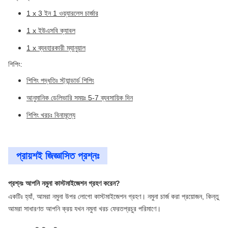
1 x 3 ইন 1 ওয়্যারলেস চার্জার
1 x ইউএসবি ক্যাবল
1 x ব্যবহারকারী ম্যানুয়াল
শিপিং:
শিপিং পদ্ধতিঃ স্ট্যান্ডার্ড শিপিং
আনুমানিক ডেলিভারি সময়ঃ 5-7 ব্যবসায়িক দিন
শিপিং খরচঃ বিনামূল্যে
প্রায়শই জিজ্ঞাসিত প্রশ্নঃ
প্রশ্নঃ আপনি নমুনা কাস্টমাইজেশন গ্রহণ করেন?
একটিঃ হ্যাঁ, আমরা নমুনা উপর লোগো কাস্টমাইজেশন গ্রহণ। নমুনা চার্জ করা প্রয়োজন, কিন্তু
আমরা সাধারণত আপনি ক্রয় যখন নমুনা খরচ ফেরত
প্রচুর পরিমাণে।