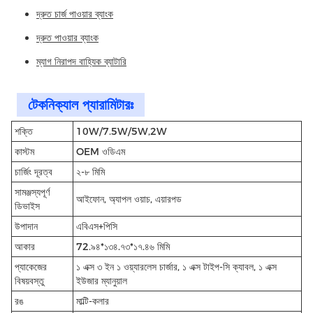
দ্রুত চার্জ পাওয়ার ব্যাংক
দ্রুত পাওয়ার ব্যাংক
ম্যাগ নিরাপদ বাহ্যিক ব্যাটারি
টেকনিক্যাল প্যারামিটারঃ
শক্তি
10W/7.5W/5W,2W
কাস্টম
OEM ওডিএম
চার্জিং দূরত্ব
২-৮ মিমি
সামঞ্জস্যপূর্ণ
আইফোন, অ্যাপল ওয়াচ, এয়ারপড
ডিভাইস
উপাদান
এবিএস+পিসি
আকার
72.৯৪*১৩৪.৭৩*১৭.৪৬ মিমি
প্যাকেজের
১ এক্স ৩ ইন ১ ওয়্যারলেস চার্জার, ১ এক্স টাইপ-সি ক্যাবল, ১ এক্স
বিষয়বস্তু
ইউজার ম্যানুয়াল
রঙ
মাল্টি-কলার