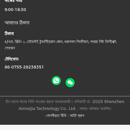
কাজের সময়
9:00-18:30
আমাদের ঠিকানা
ঠিকানা
৪/এফ, বিল্ডিং ১, হেইডউই ইন্ডাস্ট্রিয়াল জোন, গুয়ানলান সিনটিয়ান, লংহুয়া নিউ ডিস্ট্রিক্ট,
শেনঝেন
টেলিফোন
86-0755-28238351
চীন ভালো মানের পিডি পাওয়ার ব্যাংক সরবরাহকারী। কপিরাইট © -2025 Shenzhen
Aimeijia Technology Co., Ltd. . সমস্ত অধিকার সংরক্ষিত.
গোপনীয়তা নীতি
|
সাইট ম্যাপ