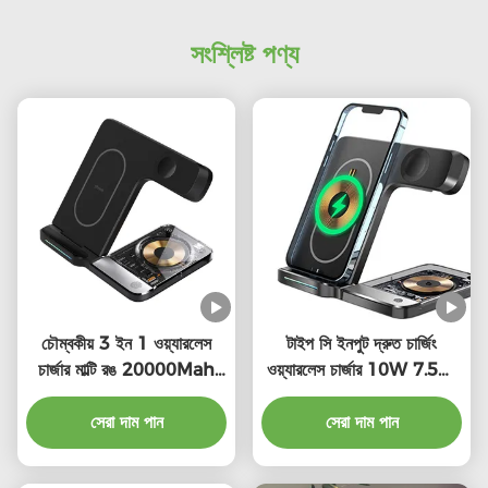
সংশ্লিষ্ট পণ্য
চৌম্বকীয় 3 ইন 1 ওয়্যারলেস
টাইপ সি ইনপুট দ্রুত চার্জিং
চার্জার মাল্টি রঙ 20000Mah
ওয়্যারলেস চার্জার 10W 7.5W
উচ্চ ক্ষমতা
5W আইফোনের জন্য অ্যাপল
সেরা দাম পান
ওয়াচ এয়ার পডস
সেরা দাম পান