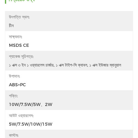
উৎপত্তি স্থল:
চীন
সাক্ষ্যদান:
MSDS CE
প্যাকেজ সূচিপত্র:
১ এক্স ৩ ইন ১ ওয়্যারলেস চার্জার, ১ এক্স টাইপ-সি ক্যাবল, ১ এক্স ইউজার ম্যানুয়াল
উপাদান:
ABS+PC
শক্তি:
10W/7.5W/5W、2W
আউট ওয়্যারলেস:
5W/7.5W/10W/15W
কাস্টম: