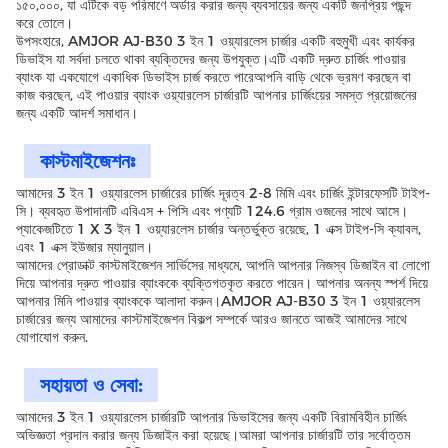
১৫০,০০০, যা এটিকে বড় পরিমাণে অর্ডার করার জন্য ব্যবসায়ের জন্য একটি জনপ্রিয় পছন্দ
করে তোলে।
উপসংহারে, AMJOR AJ-B30 3 ইন 1 ওয়্যারলেস চার্জার একটি বহুমুখী এবং কার্যকর
ডিভাইস যা সর্বদা চলতে থাকা ব্যক্তিদের জন্য উপযুক্ত।এটি একটি দ্রুত চার্জিং পাওয়ার
ব্যাংক যা একযোগে একাধিক ডিভাইস চার্জ করতে পারেআপনি বাড়ি থেকে ভ্রমণ করছেন বা
কাজ করছেন, এই পাওয়ার ব্যাংক ওয়্যারলেস চার্জারটি আপনার চার্জিংয়ের সমস্ত প্রয়োজনের
জন্য একটি আদর্শ সমাধান।
কাস্টমাইজেশনঃ
আমাদের 3 ইন 1 ওয়্যারলেস চার্জারের চার্জিং দূরত্ব 2-8 মিমি এবং চার্জিং ইন্টারফেসটি টাইপ-
সি। ব্যবহৃত উপাদানটি এবিএস + পিসি এবং পণ্যটি 124.6 গ্রাম ওজনের সাথে আসে।
প্যাকেজটিতে 1 X 3 ইন 1 ওয়্যারলেস চার্জার অন্তর্ভুক্ত রয়েছে, 1 এক্স টাইপ-সি ক্যাবল,
এবং 1 এক্স ইউজার ম্যানুয়াল।
আমাদের প্রোডাক্ট কাস্টমাইজেশন সার্ভিসের মাধ্যমে, আপনি আপনার নিজস্ব ডিজাইন বা লোগো
দিয়ে আপনার দ্রুত পাওয়ার ব্যাংককে ব্যক্তিগতকৃত করতে পারেন। আপনার অনন্য স্পর্শ দিয়ে
আপনার মিনি পাওয়ার ব্যাংককে আলাদা করুন।AMJOR AJ-B30 3 ইন 1 ওয়্যারলেস
চার্জারের জন্য আমাদের কাস্টমাইজেশন বিকল্প সম্পর্কে আরও জানতে আজই আমাদের সাথে
যোগাযোগ করুন.
সহায়তা ও সেবা:
আমাদের 3 ইন 1 ওয়্যারলেস চার্জারটি আপনার ডিভাইসের জন্য একটি বিরামবিহীন চার্জিং
অভিজ্ঞতা প্রদান করার জন্য ডিজাইন করা হয়েছে।আমরা আপনার চার্জারটি তার সর্বোত্তম