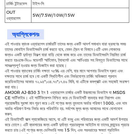
চার্জিং ইন্টারফেস
টাইপ-সি
OUT
5W/7.5W/10W/15W
ওয়্যারলেস
অ্যাপ্লিকেশনঃ
এই পাওয়ার ব্যাংক ওয়্যারলেস চার্জারটি তাদের জন্য একটি আদর্শ সমাধান যারা ভ্রমণের সময়
তাদের মোবাইল ডিভাইসগুলি চার্জ করতে হবে, যেমন ট্রেন বা বিমানে।এটি এমন লোকদের
জন্যও একটি দুর্দান্ত বিকল্প যারা বাড়ি থেকে কাজ করে এবং তাদের ডিভাইসগুলি নিয়মিত চার্জ
করতে হয়এজে-বি৩০ মডেলটি স্মার্টফোন, ট্যাবলেট এবং স্মার্টওয়াচ সহ বিস্তৃত ডিভাইসের সাথে
সামঞ্জস্যপূর্ণ হওয়ার জন্য ডিজাইন করা হয়েছে।
এই পাওয়ার ব্যাংকের চার্জিং দক্ষতা ৭৫% এর বেশি, যার মানে আপনার ডিভাইস দ্রুত এবং
দক্ষতার সাথে চার্জ হবে।যা একটি স্থিতিশীল এবং নির্ভরযোগ্য চার্জিং অভিজ্ঞতা প্রদান
করেডিভাইসের আকার ৭২.৯৪*১৩৪.৭৩*১৭.৪৬ মিমি, যা এটিকে কমপ্যাক্ট এবং সহজেই সংরক্ষণ
করা যায়।
AMJOR AJ-B30 3 ইন 1 ওয়্যারলেস চার্জার একটি উচ্চমানের ডিভাইস যা MSDS
CE সার্টিফাইড। এই সার্টিফিকেশন নিশ্চিত করে যে ডিভাইসটি ব্যবহার করা নিরাপদ এবং
প্রয়োজনীয় সুরক্ষা মান পূরণ করে।এই পণ্যের জন্য ন্যূনতম অর্ডার পরিমাণ 1000, এবং দাম
অর্ডার পরিমাণ উপর নির্ভর করে পরিবর্তিত হয়. সর্বশেষ মূল্য জন্য আমাদের সাথে যোগাযোগ
করুন.
এই ডিভাইসটি বাক্স প্যাকেজিংয়ে আসে, যা এটি বন্ধু এবং পরিবারের জন্য একটি আদর্শ উপহার
করে তোলে। এটি ব্যবসায়ের জন্য একটি দুর্দান্ত প্রচারমূলক আইটেম যা তাদের ব্র্যান্ডের প্রচার
করতে চায়।এই পণ্যের জন্য ডেলিভারি সময় 15 দিন, এবং সরবরাহের ক্ষমতা প্রতিদিন