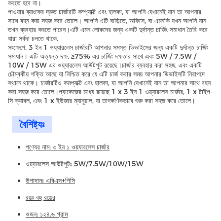
করতে হবে না।
পাওয়ার ব্যাংকের দ্রুত চার্জারটি কম্প্যাক্ট এবং হালকা, যা আপনি যেখানেই যান তা আপনার
সাথে বহন করা সহজ করে তোলে। আপনি এটি বাড়িতে, অফিসে, বা এমনকি যখন আপনি যান
তখন ব্যবহার করতে পারেন।এটি এমন লোকদের জন্য একটি দুর্দান্ত চার্জিং সমাধান তৈরি করে
যারা সর্বদা চলতে থাকে.
সংক্ষেপে, 3 ইন 1 ওয়্যারলেস চার্জারটি আপনার সমস্ত ডিভাইসের জন্য একটি দুর্দান্ত চার্জিং
সমাধান। এটি অত্যন্ত দক্ষ, ≥75% এর চার্জিং দক্ষতার সাথে এবং 5W / 7.5W /
10W / 15W এর ওয়্যারলেস আউটপুট রয়েছে।চার্জার ব্যবহার করা সহজ, এবং একটি
চৌম্বকীয় শক্তি আছে যা নিশ্চিত করে যে এটি চার্জ করার সময় আপনার ডিভাইসটি নিরাপদে
স্থানে থাকে। চার্জারটিও কমপ্যাক্ট এবং হালকা, যা আপনি যেখানেই যান তা আপনার সাথে বহন
করা সহজ করে তোলে।প্যাকেজের মধ্যে রয়েছে 1 x 3 ইন 1 ওয়্যারলেস চার্জার, 1 x টাইপ-
সি ক্যাবল, এবং 1 x ইউজার ম্যানুয়াল, যা তাৎক্ষণিকভাবে শুরু করা সহজ করে তোলে।
বৈশিষ্ট্যঃ
পণ্যের নাম: ৩ ইন ১ ওয়্যারলেস চার্জার
ওয়্যারলেস আউটপুটঃ 5W/7.5W/10W/15W
উপাদানঃ এবিএস+পিসি
রঙঃ বহু রঙের
ওজন: ১২৪.৬ গ্রাম