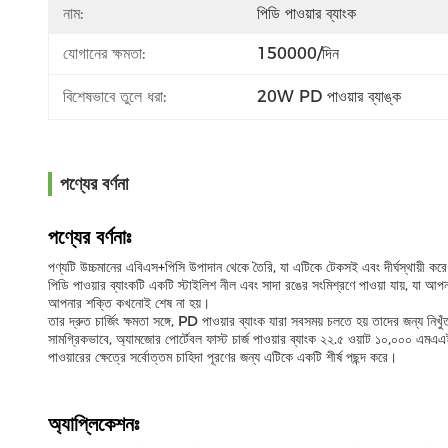
নাম:
পিডি পাওয়ার ব্যাংক
যোগানের ক্ষমতা:
150000/দিন
বিশেষভাবে তুলে ধরা:
20W PD পাওয়ার ব্যাঙ্ক
পণ্যের বর্ণনা
পণ্যের বর্ণনাঃ
পণ্যটি উচ্চমানের এবিএস+পিসি উপাদান থেকে তৈরি, যা এটিকে টেকসই এবং দীর্ঘস্থায়ী কর
পিডি পাওয়ার ব্যাংকটি একটি স্টাইলিশ নীল এবং সাদা রঙের সংমিশ্রণে পাওয়া যায়, যা
আপনার শক্তি কখনোই শেষ না হয়।
তার দ্রুত চার্জিং ক্ষমতা সঙ্গে, PD পাওয়ার ব্যাংক যারা সবসময় চলতে হয় তাদের জন্য নি
সামগ্রিকভাবে, অ্যামজোর পোর্টেবল ফাস্ট চার্জ পাওয়ার ব্যাংক ২২.৫ ওয়াট ১০,০০০ এ
পাওয়ারের ক্ষেত্রে সর্বোত্তম চাহিদা পূরণের জন্য এটিকে একটি শীর্ষ পছন্দ করে।
অ্যাপ্লিকেশনঃ