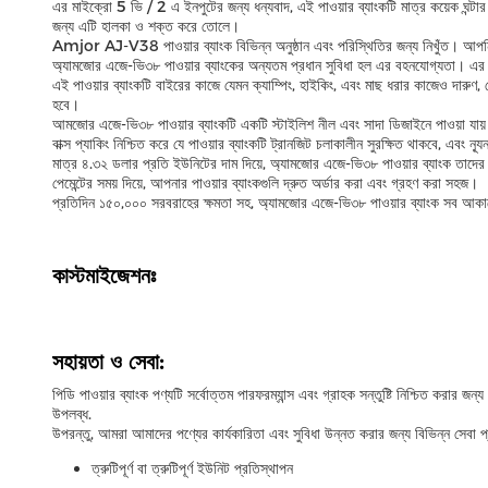
এর মাইক্রো 5 ভি / 2 এ ইনপুটের জন্য ধন্যবাদ, এই পাওয়ার ব্যাংকটি মাত্র কয়েক ঘন্ট
জন্য এটি হালকা ও শক্ত করে তোলে।
Amjor AJ-V38 পাওয়ার ব্যাংক বিভিন্ন অনুষ্ঠান এবং পরিস্থিতির জন্য নিখুঁত। আপনি 
অ্যামজোর এজে-ভি৩৮ পাওয়ার ব্যাংকের অন্যতম প্রধান সুবিধা হল এর বহনযোগ্যতা। এর 
এই পাওয়ার ব্যাংকটি বাইরের কাজে যেমন ক্যাম্পিং, হাইকিং, এবং মাছ ধরার কাজেও দারুণ,
হবে।
আমজোর এজে-ভি৩৮ পাওয়ার ব্যাংকটি একটি স্টাইলিশ নীল এবং সাদা ডিজাইনে পাওয়া যায়
বাক্স প্যাকিং নিশ্চিত করে যে পাওয়ার ব্যাংকটি ট্রানজিট চলাকালীন সুরক্ষিত থাকবে, এবং 
মাত্র ৪.৩২ ডলার প্রতি ইউনিটের দাম দিয়ে, অ্যামজোর এজে-ভি৩৮ পাওয়ার ব্যাংক তাদের
পেমেন্টের সময় দিয়ে, আপনার পাওয়ার ব্যাংকগুলি দ্রুত অর্ডার করা এবং গ্রহণ করা সহজ।
প্রতিদিন ১৫০,০০০ সরবরাহের ক্ষমতা সহ, অ্যামজোর এজে-ভি৩৮ পাওয়ার ব্যাংক সব আকারে
কাস্টমাইজেশনঃ
সহায়তা ও সেবা:
পিডি পাওয়ার ব্যাংক পণ্যটি সর্বোত্তম পারফরম্যান্স এবং গ্রাহক সন্তুষ্টি নিশ্চিত করার
উপলব্ধ.
উপরন্তু, আমরা আমাদের পণ্যের কার্যকারিতা এবং সুবিধা উন্নত করার জন্য বিভিন্ন সেবা প
ত্রুটিপূর্ণ বা ত্রুটিপূর্ণ ইউনিট প্রতিস্থাপন