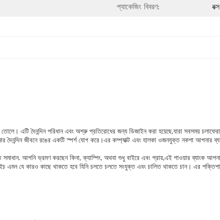
প্যাকেজিং বিবরণ:
বক্
ে তোলে। এটি দৈনন্দিন পরিধান এবং অশ্রু প্রতিরোধের জন্য ডিজাইন করা হয়েছে,যারা সবসময় চলাফেরা
 আপনার দৈনন্দিন জীবনে রঙের একটি স্পর্শ যোগ করে।এর কম্প্যাক্ট এবং হালকা ওজনযুক্ত নকশা আপনা
খুঁত সমাধান. আপনি ভ্রমণ করছেন কিনা, ক্যাম্পিং, অথবা শুধু বাইরে এবং প্রায়,এই পাওয়ার ব্যাংক আপন
মএএইচ এমন যে কারও কাছে থাকতে হবে যিনি চলতে চলতে সংযুক্ত এবং চালিত থাকতে চান। এর শক্তিশাল