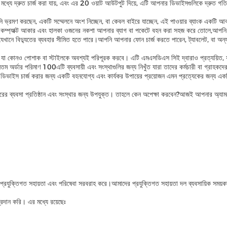
ার মধ্যে দ্রুত চার্জ করা যায়, এবং এর 20 ওয়াট আউটপুট দিয়ে, এটি আপনার ডিভাইসগুলিকে দ্রুত 
ভ্রমণ করছেন, একটি সম্মেলনে অংশ নিচ্ছেন, বা কেবল বাইরে যাচ্ছেন, এই পাওয়ার ব্যাংক একটি আবশ
কম্প্যাক্ট আকার এবং হালকা ওজনের নকশা আপনার ব্যাগ বা পকেটে বহন করা সহজ করে তোলে,আপনি যে
 যেখানে বিদ্যুতের ব্যবহার সীমিত হতে পারে।আপনি আপনার ফোন চার্জ করতে পারেন, ট্যাবলেট, বা অন্যা
 যা কোনও পোশাক বা স্টাইলকে অবশ্যই পরিপূরক করবে। এটি এমএসডিএস সিই দ্বারাও প্রত্যয়িত, যা 
ন্যূনতম অর্ডার পরিমাণ 100এটি ব্যবসায়ী এবং সংস্থাগুলির জন্য নিখুঁত যারা তাদের কর্মচারী বা গ্রাহ
 ডিভাইস চার্জ করার জন্য একটি বহনযোগ্য এবং কার্যকর উপায়ের প্রয়োজন এমন প্রত্যেকের জন্য একট
র ব্যবসা প্রতিষ্ঠান এবং সংস্থার জন্য উপযুক্ত। তাহলে কেন অপেক্ষা করবেন?আজই আপনার অ্যামজোর
 জন্য প্রযুক্তিগত সহায়তা এবং পরিষেবা সরবরাহ করে।আমাদের প্রযুক্তিগত সহায়তা দল ব্যবসায়িক সময
্রদান করি। এর মধ্যে রয়েছেঃ