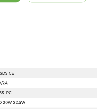
SDS CE
V/2A
BS+PC
D 20W 22.5W