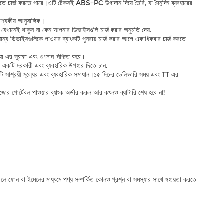
গতিতে চার্জ করতে পারে।এটি টেকসই ABS+PC উপাদান দিয়ে তৈরি, যা দৈনন্দিন ব্যবহারের
্যকীয় আনুষাঙ্গিক।
খানেই থাকুন না কেন আপনার ডিভাইসগুলি চার্জ করার অনুমতি দেয়.
ন্য ডিভাইসগুলিকে পাওয়ার ব্যাংকটি পুনরায় চার্জ করার আগে একাধিকবার চার্জ করতে
এর সুরক্ষা এবং গুণমান নিশ্চিত করে।
কদের একটি দরকারী এবং ব্যবহারিক উপহার দিতে চান.
ি সাশ্রয়ী মূল্যের এবং ব্যবহারিক সমাধান।১৫ দিনের ডেলিভারি সময় এবং TT এর
 পোর্টেবল পাওয়ার ব্যাংক অর্ডার করুন আর কখনও ব্যাটারি শেষ হবে না!
়কালে ফোন বা ইমেলের মাধ্যমে পণ্য সম্পর্কিত কোনও প্রশ্ন বা সমস্যার সাথে সহায়তা করতে