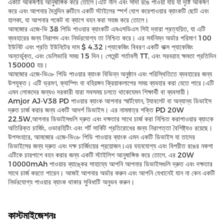
একটি আকর্ষণীয় আনুষাঙ্গিক করে তোলে।এটি নীল এবং সাদা রঙে পাওয়া যায় যা দৃষ্টি আকর্ষণ
করে এবং আপনার দৈনন্দিন রুটিনে একটি স্টাইলের স্পর্শ যোগ করেপাওয়ার ব্যাংকটি ছোট এবং
হালকা, যা আপনার পকেট বা ব্যাগে বহন করা সহজ করে তোলে।
আমজোর এজে-ভি 38 পিডি পাওয়ার ব্যাংকটি এমএসডিএস সিই দ্বারা প্রত্যয়িত, যা এটি
ব্যবহারের জন্য নিরাপদ এবং নির্ভরযোগ্য তা নিশ্চিত করে। এর সর্বনিম্ন অর্ডার পরিমাণ 100
ইউনিট এবং প্রতি ইউনিটের দাম $ 4.32।প্যাকেজিং বিবরণ একটি বাক্স প্যাকেজিং
অন্তর্ভুক্ত, এবং ডেলিভারি সময় 15 দিন। পেমেন্ট শর্তাবলী TT, এবং সরবরাহ ক্ষমতা প্রতিদিন
150000 হয়।
আমজোর এজে-ভি৩৮ পিডি পাওয়ার ব্যাংক বিভিন্ন অনুষ্ঠান এবং পরিস্থিতিতে ব্যবহারের জন্য
উপযুক্ত। এটি ভ্রমণ, ক্যাম্পিং বা বহিরঙ্গন ক্রিয়াকলাপের সময় ব্যবহার করা যেতে পারে।এটি
এমন লোকদের জন্যও দরকারী যারা সবসময় চলতে থাকেযেমন শিক্ষার্থী বা ব্যবসায়ী।
Amjor AJ-V38 PD পাওয়ার ব্যাংক আপনার স্মার্টফোন, ট্যাবলেট বা অন্যান্য ডিভাইস
দ্রুত চার্জ করার জন্য একটি আদর্শ ডিভাইস। এর নামমাত্র শক্তি PD 20W
22.5W,আপনার ডিভাইসগুলি দ্রুত এবং দক্ষতার সাথে চার্জ করা নিশ্চিত করাপাওয়ার ব্যাংকে
অতিরিক্ত চার্জিং, ওভারহিটিং এবং শর্ট সার্কিট প্রতিরোধের জন্য নিরাপত্তা বৈশিষ্ট্যও রয়েছে।
উপসংহারে, আমজোর এজে-ভি৩৮ পিডি পাওয়ার ব্যাংক এমন একটি ডিভাইস যা তাদের
ডিভাইসের জন্য দ্রুত এবং দক্ষ চার্জিংয়ের প্রয়োজন।এর বহনযোগ্য এবং বিপরীত রঙের নকশা
এটিকে চারপাশে বহন করার জন্য একটি স্টাইলিশ আনুষাঙ্গিক করে তোলে. এর 20W
10000mAh পাওয়ার ব্যাঙ্কের সাহায্যে আপনি আপনার ডিভাইসগুলি দ্রুত এবং দক্ষতার
সাথে চার্জ করতে পারেন। আজই আপনার অর্ডার করুন এবং আপনি যেখানেই যান না কেন একটি
নির্ভরযোগ্য পাওয়ার ব্যাংক থাকার সুবিধাটি অনুভব করুন।
কাস্টমাইজেশনঃ