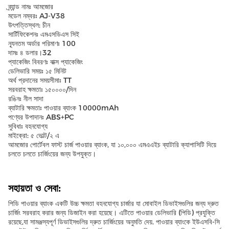
ব্র্যান্ড নামঃ আমজোর
মডেল নম্বরঃ AJ-V38
উৎপত্তিস্থল: চীন
সার্টিফিকেশনঃ এমএসডিএস সিই
ন্যূনতম অর্ডার পরিমাণঃ 100
দামঃ ৪ ডলার।32
প্যাকেজিং বিবরণঃ বাক্স প্যাকেজিং
ডেলিভারি সময়ঃ ১৫ মিনিট
অর্থ প্রদানের সময়সীমাঃ TT
সরবরাহ ক্ষমতাঃ ১৫০০০০/দিন
রঙিনঃ নীল সাদা
ব্যাটারি ক্ষমতাঃ পাওয়ার ব্যাংক 10000mAh
পণ্যের উপাদানঃ ABS+PC
সুবিধাঃ বহনযোগ্য
মাইক্রো: ৫ ভোল্ট/২ এ
আমজোর পোর্টেবল ফাস্ট চার্জ পাওয়ার ব্যাংক, যা ১০,০০০ এমএএইচ ব্যাটারি ক্যাপাসিটি দিয়ে
চলতে চলতে চার্জিংয়ের জন্য উপযুক্ত।
সহায়তা ও সেবা:
পিডি পাওয়ার ব্যাংক একটি উচ্চ ক্ষমতা বহনযোগ্য চার্জার যা মোবাইল ডিভাইসগুলির জন্য দ্রুত
চার্জিং সরবরাহ করার জন্য ডিজাইন করা হয়েছে। এটিতে পাওয়ার ডেলিভারি (পিডি) প্রযুক্তি
রয়েছে,যা সামঞ্জস্যপূর্ণ ডিভাইসগুলির দ্রুত চার্জিংয়ের অনুমতি দেয়. পাওয়ার ব্যাংকে ইউএসবি-সি