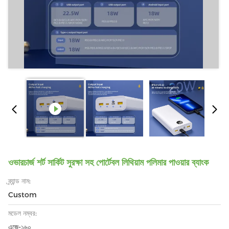
ওভারচার্জ শর্ট সার্কিট সুরক্ষা সহ পোর্টেবল লিথিয়াম পলিমার পাওয়ার ব্যাংক
ব্র্যান্ড নাম:
Custom
মডেল নম্বর:
এজে-১৬০