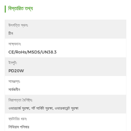
বিস্তারিত তথ্য
উৎপত্তি স্থল:
চীন
সাক্ষ্যদান:
CE/RoHs/MSDS/UN38.3
ইনপুট:
PD20W
সামঞ্জস্য:
সার্বজনীন
নিরাপত্তা বৈশিষ্ট্য:
ওভারচার্জ সুরক্ষা, শর্ট সার্কিট সুরক্ষা, ওভারকারেন্ট সুরক্ষা
ব্যাটারির ধরন:
লিথিয়াম পলিমার