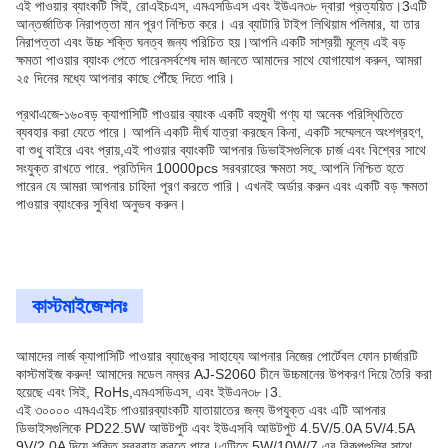
এই পাওয়ার ব্যাংকটি সিই, রোএইচএস, এমএসডিএস এবং ইউএন৩৮ দ্বারা প্রত্যয়িত।3এটি
আন্তর্জাতিক নিরাপত্তা মান পূরণ নিশ্চিত করে। এর ব্যাটারি টাইপ লিথিয়াম পলিমার, যা তার
নিরাপত্তা এবং উচ্চ শক্তি ঘনত্ব জন্য পরিচিত হয়।আপনি একটি সাশ্রয়ী মূল্যে এই বড়
ক্ষমতা পাওয়ার ব্যাংক পেতে পারেনসর্বশেষ দাম জানতে আমাদের সাথে যোগাযোগ করুন, আমরা
২৫ দিনের মধ্যে আপনার কাছে পৌঁছে দিতে পারি।
এজে-১৬০
প্রথা
বড় ক্যাপাসিটি পাওয়ার ব্যাংক একটি বহুমুখী পণ্য যা অনেক পরিস্থিতিতে
ব্যবহার করা যেতে পারে। আপনি একটি দীর্ঘ যাত্রা করছেন কিনা, একটি সম্মেলনে অংশগ্রহণ,
বা শুধু বাইরে এবং প্রায়,এই পাওয়ার ব্যাংকটি আপনার ডিভাইসগুলিকে চার্জ এবং বিশ্বের সাথে
সংযুক্ত রাখতে পারে. প্রতিদিন 10000pcs সরবরাহের ক্ষমতা সহ, আপনি নিশ্চিত হতে
পারেন যে আমরা আপনার চাহিদা পূরণ করতে পারি। এখনই অর্ডার করুন এবং একটি বড় ক্ষমতা
পাওয়ার ব্যাংকের সুবিধা অনুভব করুন।
কাস্টমাইজেশনঃ
আমাদের লার্জ ক্যাপাসিটি পাওয়ার ব্যাঙ্কের সাহায্যে আপনার নিজের পোর্টেবল ফোন চার্জারটি
কাস্টমাইজ করুন! আমাদের মডেল নম্বর AJ-S2060 চীনে উচ্চমানের উপকরণ দিয়ে তৈরি করা
হয়েছে এবং সিই, RoHs,এমএসডিএস, এবং ইউএন৩৮।3.
এই ৩০০০০ এমএএইচ পাওয়ারব্যাংকটি যাতায়াতের জন্য উপযুক্ত এবং এটি আপনার
ডিভাইসগুলিকে PD22.5W আউটপুট এবং ইউএসবি আউটপুট 4.5V/5.0A 5V/4.5A
9V/2.0A দিয়ে শক্তি সরবরাহ করতে পারে।এটিতে 5W/10W/7 এর বিকল্পগুলির সাথে