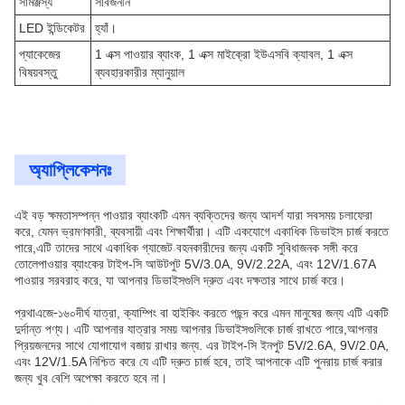
সামঞ্জস্য
সার্বজনীন
LED ইন্ডিকেটর
হ্যাঁ।
প্যাকেজের
1 এক্স পাওয়ার ব্যাংক, 1 এক্স মাইক্রো ইউএসবি ক্যাবল, 1 এক্স
বিষয়বস্তু
ব্যবহারকারীর ম্যানুয়াল
অ্যাপ্লিকেশনঃ
এই বড় ক্ষমতাসম্পন্ন পাওয়ার ব্যাংকটি এমন ব্যক্তিদের জন্য আদর্শ যারা সবসময় চলাফেরা
করে, যেমন ভ্রমণকারী, ব্যবসায়ী এবং শিক্ষার্থীরা। এটি একযোগে একাধিক ডিভাইস চার্জ করতে
পারে,এটি তাদের সাথে একাধিক গ্যাজেট বহনকারীদের জন্য একটি সুবিধাজনক সঙ্গী করে
তোলেপাওয়ার ব্যাংকের টাইপ-সি আউটপুট 5V/3.0A, 9V/2.22A, এবং 12V/1.67A
পাওয়ার সরবরাহ করে, যা আপনার ডিভাইসগুলি দ্রুত এবং দক্ষতার সাথে চার্জ করে।
এজে-১৬০
প্রথা
দীর্ঘ যাত্রা, ক্যাম্পিং বা হাইকিং করতে পছন্দ করে এমন মানুষের জন্য এটি একটি
দুর্দান্ত পণ্য। এটি আপনার যাত্রার সময় আপনার ডিভাইসগুলিকে চার্জ রাখতে পারে,আপনার
প্রিয়জনদের সাথে যোগাযোগ বজায় রাখার জন্য. এর টাইপ-সি ইনপুট 5V/2.6A, 9V/2.0A,
এবং 12V/1.5A নিশ্চিত করে যে এটি দ্রুত চার্জ হবে, তাই আপনাকে এটি পুনরায় চার্জ করার
জন্য খুব বেশি অপেক্ষা করতে হবে না।