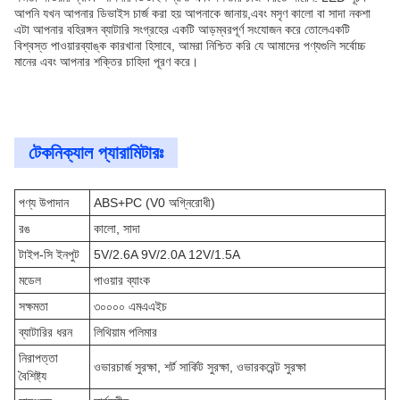
আপনি যখন আপনার ডিভাইস চার্জ করা হয় আপনাকে জানায়,এবং মসৃণ কালো বা সাদা নকশা
এটা আপনার বহিরঙ্গন ব্যাটারি সংগ্রহের একটি আড়ম্বরপূর্ণ সংযোজন করে তোলেএকটি
বিশ্বস্ত পাওয়ারব্যাঙ্ক কারখানা হিসাবে, আমরা নিশ্চিত করি যে আমাদের পণ্যগুলি সর্বোচ্চ
মানের এবং আপনার শক্তির চাহিদা পূরণ করে।
টেকনিক্যাল প্যারামিটারঃ
পণ্য উপাদান
ABS+PC (V0 অগ্নিরোধী)
রঙ
কালো, সাদা
টাইপ-সি ইনপুট
5V/2.6A 9V/2.0A 12V/1.5A
মডেল
পাওয়ার ব্যাংক
সক্ষমতা
৩০০০০ এমএএইচ
ব্যাটারির ধরন
লিথিয়াম পলিমার
নিরাপত্তা
ওভারচার্জ সুরক্ষা, শর্ট সার্কিট সুরক্ষা, ওভারকরেন্ট সুরক্ষা
বৈশিষ্ট্য