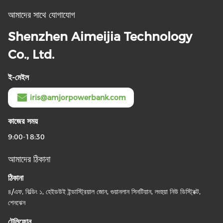
আমাদের সাথে যোগাযোগ
Shenzhen Aimeijia Technology
Co., Ltd.
ই-মেইল
iris@amjorpowerbank.com
কাজের সময়
9:00-18:30
আমাদের ঠিকানা
ঠিকানা
৪/এফ, বিল্ডিং ১, হেইডউই ইন্ডাস্ট্রিয়াল জোন, গুয়ানলান সিনটিয়ান, লংহুয়া নিউ ডিস্ট্রিক্ট,
শেনঝেন
টেলিফোন