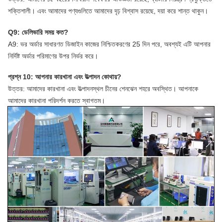
শক্তিশালী। এবং আমাদের পণ্যগুলিতে আমাদের দৃঢ় বিশ্বাস রয়েছে, দয়া করে শান্ত থাকুন।
Q9: ডেলিভারি সময় কত?
A9: ভর অর্ডার সাধারণত ডিজাইন কাজের নিশ্চিতকরণের 25 দিন পরে, অবশ্যই এটি আপনার
নির্দিষ্ট অর্ডার পরিমাণের উপর নির্ভর করে।
প্রশ্ন 10: আপনার কারখানা এবং উত্পাদন কোথায়?
উত্তর: আমাদের কারখানা এবং উত্পাদনস্থল চীনের শেনঝেন শহরে অবস্থিত। আপনাকে
আমাদের কারখানা পরিদর্শন করতে স্বাগতম।