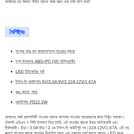
আমাদের বড় ক্ষমতা শক্তি ব্যাংক আজ ধরুন এবং চার্জ আপ রাখা!
বৈশিষ্ট্যঃ
পণ্যের নামঃ বড় ক্ষমতাসম্পন্ন পাওয়ার ব্যাংক
পণ্য উপাদানঃ ABS+PC (V0 অগ্নিরোধী)
LED ইন্ডিকেটরঃ হ্যাঁ
টাইপ-সি আউটপুটঃ 5V/3.0A 9V/2.22A 12V/1.67A
রঙঃ কালো, সাদা
আউটপুটঃ PD22.5W
আমাদের লার্জ ক্যাপাসিটি পাওয়ার ব্যাংক আপনার পাওয়ার প্রয়োজনের জন্য নিখুঁত সমাধান।
টেকসই এবিএস + পিসি উপাদান দিয়ে তৈরি, এই পাওয়ার ব্যাংক উভয় অগ্নিরোধী এবং
দীর্ঘস্থায়ী। 5V / 3.0A 9V / 2 এর টাইপ-সি আউটপুট সহ।22A 12V/1.67A, এই বড়
ক্ষমতা পাওয়ার ব্যাংক আপনার ডিভাইস দ্রুত এবং দক্ষতার চার্জ করতে পারেন. LED সূচক