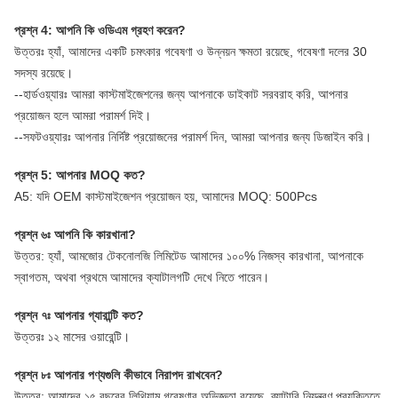
প্রশ্ন 4: আপনি কি ওডিএম গ্রহণ করেন?
উত্তরঃ হ্যাঁ, আমাদের একটি চমৎকার গবেষণা ও উন্নয়ন ক্ষমতা রয়েছে, গবেষণা দলের 30
সদস্য রয়েছে।
--হার্ডওয়্যারঃ আমরা কাস্টমাইজেশনের জন্য আপনাকে ডাইকাট সরবরাহ করি, আপনার
প্রয়োজন হলে আমরা পরামর্শ দিই।
--সফটওয়্যারঃ আপনার নির্দিষ্ট প্রয়োজনের পরামর্শ দিন, আমরা আপনার জন্য ডিজাইন করি।
প্রশ্ন 5: আপনার MOQ কত?
A5: যদি OEM কাস্টমাইজেশন প্রয়োজন হয়, আমাদের MOQ: 500Pcs
প্রশ্ন ৬ঃ আপনি কি কারখানা?
উত্তর: হ্যাঁ, আমজোর টেকনোলজি লিমিটেড আমাদের ১০০% নিজস্ব কারখানা, আপনাকে
স্বাগতম, অথবা প্রথমে আমাদের ক্যাটালগটি দেখে নিতে পারেন।
প্রশ্ন ৭ঃ আপনার গ্যারান্টি কত?
উত্তরঃ ১২ মাসের ওয়ারেন্টি।
প্রশ্ন ৮ঃ আপনার পণ্যগুলি কীভাবে নিরাপদ রাখবেন?
উত্তর: আমাদের ১৫ বছরের লিথিয়াম গবেষণার অভিজ্ঞতা রয়েছে, ব্যাটারি নিয়ন্ত্রণ প্রযুক্তিতে