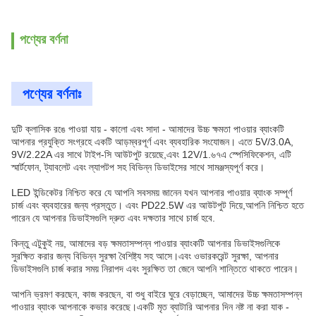
পণ্যের বর্ণনা
পণ্যের বর্ণনাঃ
দুটি ক্লাসিক রঙে পাওয়া যায় - কালো এবং সাদা - আমাদের উচ্চ ক্ষমতা পাওয়ার ব্যাংকটি
আপনার প্রযুক্তি সংগ্রহে একটি আড়ম্বরপূর্ণ এবং ব্যবহারিক সংযোজন। এতে 5V/3.0A,
9V/2.22A এর সাথে টাইপ-সি আউটপুট রয়েছে,এবং 12V/1.৬৭এ স্পেসিফিকেশন, এটি
স্মার্টফোন, ট্যাবলেট এবং ল্যাপটপ সহ বিভিন্ন ডিভাইসের সাথে সামঞ্জস্যপূর্ণ করে।
LED ইন্ডিকেটর নিশ্চিত করে যে আপনি সবসময় জানেন যখন আপনার পাওয়ার ব্যাংক সম্পূর্ণ
চার্জ এবং ব্যবহারের জন্য প্রস্তুত। এবং PD22.5W এর আউটপুট দিয়ে,আপনি নিশ্চিত হতে
পারেন যে আপনার ডিভাইসগুলি দ্রুত এবং দক্ষতার সাথে চার্জ হবে.
কিন্তু এটুকুই নয়, আমাদের বড় ক্ষমতাসম্পন্ন পাওয়ার ব্যাংকটি আপনার ডিভাইসগুলিকে
সুরক্ষিত করার জন্য বিভিন্ন সুরক্ষা বৈশিষ্ট্য সহ আসে।এবং ওভারকরেন্ট সুরক্ষা, আপনার
ডিভাইসগুলি চার্জ করার সময় নিরাপদ এবং সুরক্ষিত তা জেনে আপনি শান্তিতে থাকতে পারেন।
আপনি ভ্রমণ করছেন, কাজ করছেন, বা শুধু বাইরে ঘুরে বেড়াচ্ছেন, আমাদের উচ্চ ক্ষমতাসম্পন্ন
পাওয়ার ব্যাংক আপনাকে কভার করেছে।একটি মৃত ব্যাটারি আপনার দিন নষ্ট না করা যাক -