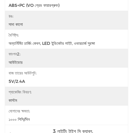
ABS+PC (VO গ্রেড ফায়ারপ্রুফ)
রঙ:
সাদা কালো
বৈশিষ্ট্য:
অন্তর্নির্মিত চার্জিং কেবল, LED ইন্ডিকেটর লাইট, ওভারচার্জ সুরক্ষা
ফাংশন2:
আউটডোর
বাজ তারের আউটপুট:
5V/2.4A
প্যাকেজিং বিবরণ:
কাস্টম
যোগানের ক্ষমতা:
১০০০ পিসি/দিন
3 লাইটিং টাইপ সি ক্যাবল
, 