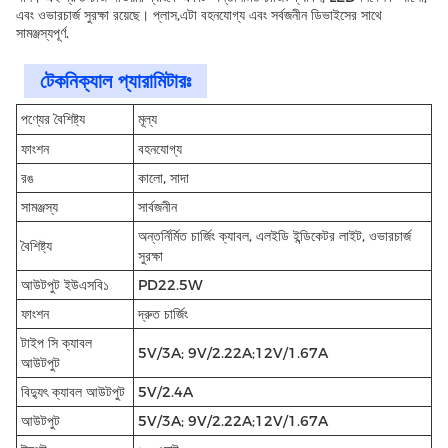
এবং ওভারচার্জ সুরক্ষা রয়েছে। প্লাস,এটা বহনযোগ্য এবং সর্বজনীন ডিভাইসের সাথে
সামঞ্জস্যপূর্ণ.
টেকনিক্যাল প্যারামিটারঃ
পণ্যের বৈশিষ্ট্য
মূল্য
ফাংশন
বহনযোগ্য
রঙ
কালো, সাদা
সামঞ্জস্য
সার্বজনীন
অন্তর্নির্মিত চার্জিং ক্যাবল, এলইডি ইন্ডিকেটর লাইট, ওভারচার্জ
বৈশিষ্ট্য
সুরক্ষা
আউটপুট ইউএসবি১
PD22.5W
ফাংশন
দ্রুত চার্জিং
টাইপ সি ক্যাবল
5V/3A; 9V/2.22A;12V/1.67A
আউটপুট
বিদ্যুৎ ক্যাবল আউটপুট
5V/2.4A
আউটপুট
5V/3A; 9V/2.22A;12V/1.67A