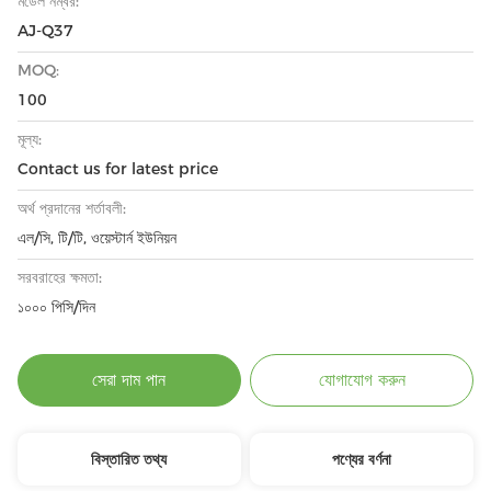
মডেল নম্বর:
AJ-Q37
MOQ:
100
মূল্য:
Contact us for latest price
অর্থ প্রদানের শর্তাবলী:
এল/সি, টি/টি, ওয়েস্টার্ন ইউনিয়ন
সরবরাহের ক্ষমতা:
১০০০ পিসি/দিন
সেরা দাম পান
যোগাযোগ করুন
বিস্তারিত তথ্য
পণ্যের বর্ণনা