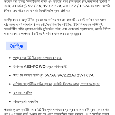
সহায়ক যারা তাদের ডিভাইসগুলি দ্রুত এবং দক্ষতার সাথে চার্জ করতে চান,অনেকক্ষণ অপেক্ষা না
করেই. এর আউটপুট 5V / 3A, 9V / 2.22A, এবং 12V / 1.67A এর সাথে, আপনি
নিশ্চিত হতে পারেন যে আপনার ডিভাইসগুলি দ্রুত চার্জ হবে
সামগ্রিকভাবে, অন্তর্নির্মিত ক্যাবল সহ সর্বশেষ পাওয়ার ব্যাংকটি যে কেউ সর্বদা চলতে থাকে
তার জন্য একটি আবশ্যক। এর পোর্টেবল ডিজাইন, লাইটনিং টাইপ সি ক্যাবল আউটপুট,
অন্তর্নির্মিত চার্জিং ক্যাবল,এলইডি ইন্ডিকেটর লাইট, এবং ওভারচার্জ প্রোটেকশন, আপনি নিশ্চিত
হতে পারেন যে আপনার ডিভাইসগুলি সর্বদা চার্জ এবং যেতে প্রস্তুত।
বৈশিষ্ট্যঃ
পণ্যের নাম: বিল্ট ইন ক্যাবল পাওয়ার ব্যাংক
উপাদানঃ ABS+PC (VO গ্রেড অগ্নিরোধী)
টাইপ সি ক্যাবল আউটপুটঃ 5V/3A; 9V/2.22A;12V/1.67A
বৈশিষ্ট্যঃ অন্তর্নির্মিত চার্জিং ক্যাবল, এলইডি নির্দেশক আলো, ওভারচার্জ সুরক্ষা
ফাংশনঃ পোর্টেবল
সামঞ্জস্যতাঃ সার্বজনীন
পাওয়ারব্যাঙ্ক ফ্যাক্টরি থেকে বিল্ট ইন ক্যাবল পাওয়ার ব্যাঙ্কের সাথে একটি দ্রুত ফোন চার্জার
পান। এই দ্রুত চার্জ পাওয়ার ব্যাংকে একটি অন্তর্নির্মিত চার্জিং ক্যাবল, LED নির্দেশক আলো,