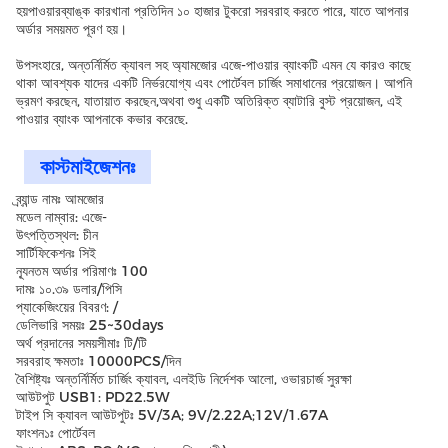
হয়পাওয়ারব্যাঙ্ক কারখানা প্রতিদিন ১০ হাজার টুকরো সরবরাহ করতে পারে, যাতে আপনার
অর্ডার সময়মত পূরণ হয়।
উপসংহারে, অন্তর্নির্মিত ক্যাবল সহ অ্যামজোর এজে-পাওয়ার ব্যাংকটি এমন যে কারও কাছে
থাকা আবশ্যক যাদের একটি নির্ভরযোগ্য এবং পোর্টেবল চার্জিং সমাধানের প্রয়োজন। আপনি
ভ্রমণ করছেন, যাতায়াত করছেন,অথবা শুধু একটি অতিরিক্ত ব্যাটারি বুস্ট প্রয়োজন, এই
পাওয়ার ব্যাংক আপনাকে কভার করেছে.
কাস্টমাইজেশনঃ
ব্র্যান্ড নামঃ আমজোর
মডেল নাম্বার: এজে-
উৎপত্তিস্থল: চীন
সার্টিফিকেশনঃ সিই
ন্যূনতম অর্ডার পরিমাণঃ 100
দামঃ ১০.৩৯ ডলার/পিসি
প্যাকেজিংয়ের বিবরণ: /
ডেলিভারি সময়ঃ 25~30days
অর্থ প্রদানের সময়সীমাঃ টি/টি
সরবরাহ ক্ষমতাঃ 10000PCS/দিন
বৈশিষ্ট্যঃ অন্তর্নির্মিত চার্জিং ক্যাবল, এলইডি নির্দেশক আলো, ওভারচার্জ সুরক্ষা
আউটপুট USB1: PD22.5W
টাইপ সি ক্যাবল আউটপুটঃ 5V/3A; 9V/2.22A;12V/1.67A
ফাংশন১ঃ পোর্টেবল