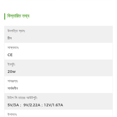
বিস্তারিত তথ্য
উৎপত্তি স্থল:
চীন
সাক্ষ্যদান:
CE
ইনপুট:
20w
সামঞ্জস্য:
সার্বজনীন
টাইপ সি তারের আউটপুট:
5V/3A； 9V/2.22A；12V/1.67A
উপাদান: