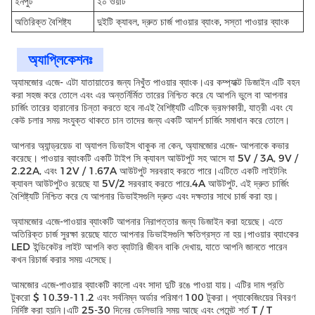
ইনপুট
২০ ওয়াট
অতিরিক্ত বৈশিষ্ট্য
দুইটি ক্যাবল, দ্রুত চার্জ পাওয়ার ব্যাংক, সস্তা পাওয়ার ব্যাংক
অ্যাপ্লিকেশনঃ
অ্যামজোর এজে- এটা যাতায়াতের জন্য নিখুঁত পাওয়ার ব্যাংক।এর কম্প্যাক্ট ডিজাইন এটি বহন
করা সহজ করে তোলে এবং এর অন্তর্নির্মিত তারের নিশ্চিত করে যে আপনি ভুলে বা আপনার
চার্জিং তারের হারানোর চিন্তা করতে হবে নাএই বৈশিষ্ট্যটি এটিকে ভ্রমণকারী, যাত্রী এবং যে
কেউ চলার সময় সংযুক্ত থাকতে চান তাদের জন্য একটি আদর্শ চার্জিং সমাধান করে তোলে।
আপনার অ্যান্ড্রয়েড বা অ্যাপল ডিভাইস থাকুক না কেন, অ্যামজোর এজে- আপনাকে কভার
করেছে। পাওয়ার ব্যাংকটি একটি টাইপ সি ক্যাবল আউটপুট সহ আসে যা 5V / 3A, 9V /
2.22A, এবং 12V / 1.67A আউটপুট সরবরাহ করতে পারে।এটিতে একটি লাইটনিং
ক্যাবল আউটপুটও রয়েছে যা 5V/2 সরবরাহ করতে পারে.4A আউটপুট. এই দ্রুত চার্জিং
বৈশিষ্ট্যটি নিশ্চিত করে যে আপনার ডিভাইসগুলি দ্রুত এবং দক্ষতার সাথে চার্জ করা হয়।
অ্যামজোর এজে-পাওয়ার ব্যাংকটি আপনার নিরাপত্তার জন্য ডিজাইন করা হয়েছে। এতে
অতিরিক্ত চার্জ সুরক্ষা রয়েছে যাতে আপনার ডিভাইসগুলি ক্ষতিগ্রস্ত না হয়।পাওয়ার ব্যাংকের
LED ইন্ডিকেটর লাইট আপনি কত ব্যাটারি জীবন বাকি দেখায়, যাতে আপনি জানতে পারেন
কখন রিচার্জ করার সময় এসেছে।
আমজোর এজে-পাওয়ার ব্যাংকটি কালো এবং সাদা দুটি রঙে পাওয়া যায়। এটির দাম প্রতি
টুকরো $ 10.39-11.2 এবং সর্বনিম্ন অর্ডার পরিমাণ 100 টুকরা। প্যাকেজিংয়ের বিবরণ
নির্দিষ্ট করা হয়নি।এটি 25-30 দিনের ডেলিভারি সময় আছে এবং পেমেন্ট শর্ত T / T