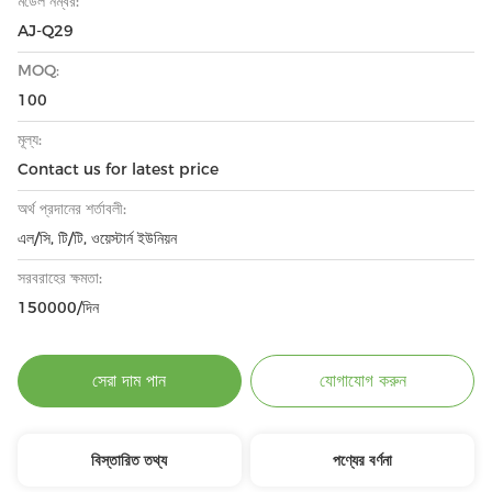
মডেল নম্বর:
AJ-Q29
MOQ:
100
মূল্য:
Contact us for latest price
অর্থ প্রদানের শর্তাবলী:
এল/সি, টি/টি, ওয়েস্টার্ন ইউনিয়ন
সরবরাহের ক্ষমতা:
150000/দিন
সেরা দাম পান
যোগাযোগ করুন
বিস্তারিত তথ্য
পণ্যের বর্ণনা