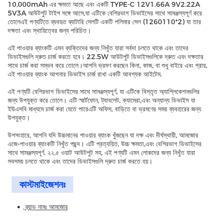
10,000mAh এর ক্ষমতা আছে এবং একটি TYPE-C 12V1.66A 9V2.22A
5V3A আউটপুট টাইপ সঙ্গে আসে,যা এটিকে বেশিরভাগ ডিভাইসের সাথে সামঞ্জস্যপূর্ণ করে
তোলেএই পণ্যটিতে ব্যবহৃত ব্যাটারি সেলটি একটি পলিমার সেল (1260110*2) যা তার
দক্ষতা এবং স্থায়িত্বের জন্য পরিচিত।
এই পাওয়ার ব্যাংকটি এমন ব্যক্তিদের জন্য নিখুঁত যারা সর্বদা চলতে থাকে এবং তাদের
ডিভাইসগুলি দ্রুত চার্জ করতে হবে। 22.5W আউটপুট ডিভাইসগুলিকে দ্রুত এবং দক্ষতার
সাথে চার্জ করা সম্ভব করে তোলে।আপনি ভ্রমণ করছেন কিনা, কাজ, বা শুধু বাইরে এবং প্রায়,
এই পাওয়ার ব্যাংক আপনার ডিভাইস চার্জ রাখা একটি আবশ্যক আইটেম.
এই পণ্যটি বেশিরভাগ ডিভাইসের সাথে সামঞ্জস্যপূর্ণ, যা এটিকে বিস্তৃত অ্যাপ্লিকেশনগুলির
জন্য উপযুক্ত করে তোলে। এটি স্মার্টফোন, ট্যাবলেট, ক্যামেরা,এবং অন্যান্য ডিভাইস যা
ইউএসবি মাধ্যমে চার্জ করা যেতে পারেএটি অফিস, বাড়িতে বা ভ্রমণের সময় ব্যবহারের জন্য
উপযুক্ত।
উপসংহারে, আপনি যদি উচ্চমানের পাওয়ার ব্যাংক খুঁজছেন যা দক্ষ এবং দীর্ঘস্থায়ী, আমজোর
এজে-পাওয়ার ব্যাংকটি নিখুঁত পছন্দ। এটি প্রত্যয়িত, উচ্চ ক্ষমতা,এবং বেশিরভাগ ডিভাইসের
সাথে সামঞ্জস্যপূর্ণ. ২২.৫ ওয়াট আউটপুট সহ, এই পণ্যটি এমন লোকদের জন্য নিখুঁত যারা
সবসময় চলতে থাকে এবং তাদের ডিভাইসগুলি দ্রুত চার্জ করতে হয়।
কাস্টমাইজেশনঃ
ব্র্যান্ড নামঃ আমজোর