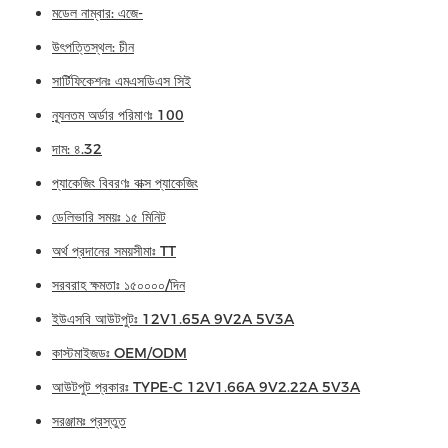
মডেল নাম্বার: এজে-
উৎপত্তিস্থল: চীন
সার্টিফিকেশনঃ এমএসডিএস সিই
ন্যূনতম অর্ডার পরিমাণঃ 100
দাম: ৪.32
প্যাকেজিং বিবরণঃ বাক্স প্যাকেজিং
ডেলিভারি সময়ঃ ১৫ মিনিট
অর্থ প্রদানের সময়সীমাঃ TT
সরবরাহ ক্ষমতাঃ ১৫০০০০/দিন
ইউএসবি আউটপুটঃ 12V1.65A 9V2A 5V3A
কাস্টমাইজডঃ OEM/ODM
আউটপুট প্রকারঃ TYPE-C 12V1.66A 9V2.22A 5V3A
সরঞ্জামঃ প্রস্তুত