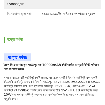
150000/দিন
বিশেষভাবে তুলে ধরা:
১০০০ এমএএইচ পলিমার সেল পাওয়ার ব্যাংক
পণ্যের বর্ণনা
পণ্যের বর্ণনাঃ
টাইপ সি এবং মাইক্রো আউটপুট সহ 10000mAh ইউনিভার্সাল কম্প্যাটিবিলিটি পলিমার
সেল পাওয়ার ব্যাংক
পাওয়ার ব্যাংকে দুটি আউটপুট পোর্ট রয়েছে, যার মধ্যে একটি টাইপ-সি আউটপুট এবং একটি
ইউএসবি আউটপুট রয়েছে। টাইপ-সি আউটপুট 12V1.66A, 9V2.22A এবং 5V3A
আউটপুট সরবরাহ করে, যখন ইউএসবি আউটপুট 12V1.65A, 9V2A,এবং 5V3A
আউটপুটএটি TYPE-C আউটপুটের জন্য সর্বোচ্চ 22.5W এবং USB আউটপুটের জন্য
20W এর সর্বোচ্চ আউটপুট সহ একসাথে একাধিক ডিভাইসের দ্রুত এবং দক্ষ চার্জিংয়ের
অনুমতি দেয়।