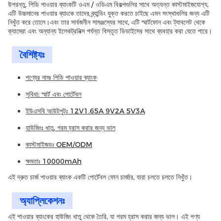
উপরন্তু, পিডি পাওয়ার ব্যাংকটি ওএম / ওডিএম বিকল্পগুলির সাথে অত্যন্ত কাস্টমাইজযোগ্য,
এটি উচ্চমানের পাওয়ার ব্যাংকে তাদের ব্র্যান্ডিং যুক্ত করতে চাইছে এমন সংস্থাগুলির জন্য এটি
নিখুঁত করে তোলে।এবং তার সার্বজনীন সামঞ্জস্যের সাথে, এটি স্মার্টফোন এবং ট্যাবলেট থেকে
ক্যামেরা এবং অন্যান্য ইলেকট্রনিক্স পর্যন্ত বিস্তৃত ডিভাইসের সাথে ব্যবহার করা যেতে পারে।
বৈশিষ্ট্যঃ
পণ্যের নামঃ পিডি পাওয়ার ব্যাংক
সুবিধা: স্মার্ট এবং পোর্টেবল
ইউএসবি আউটপুটঃ 12V1.65A 9V2A 5V3A
হাউজিংঃ ধাতু, গরম হ্রাস করার জন্য ভাল
কাস্টমাইজডঃ OEM/ODM
ক্ষমতাঃ 10000mAh
এই দ্রুত চার্জ পাওয়ার ব্যাংক একটি পোর্টেবল ফোন চার্জার, যারা চলতে চলতে নিখুঁত।
অ্যাপ্লিকেশনঃ
এই পাওয়ার ব্যাংকের হাউজিং ধাতু থেকে তৈরি, যা গরম হ্রাস করার জন্য ভাল। এই পণ্য