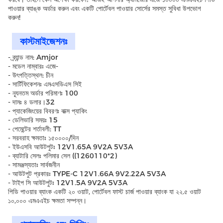
পাওয়ার ব্যাঙ্ক অর্ডার করুন এবং একটি পোর্টেবল পাওয়ার সোর্সের সমস্ত সুবিধা উপভোগ
করুন!
কাস্টমাইজেশনঃ
- ব্র্যান্ড নাম: Amjor
- মডেল নাম্বারঃ এজে-
- উৎপত্তিস্থল: চীন
- সার্টিফিকেশনঃ এমএসডিএস সিই
- ন্যূনতম অর্ডার পরিমাণঃ 100
- দামঃ ৪ ডলার।32
- প্যাকেজিংয়ের বিবরণঃ বাক্স প্যাকিং
- ডেলিভারি সময়ঃ 15
- পেমেন্টের শর্তাবলী: TT
- সরবরাহ ক্ষমতাঃ ১৫০০০০/দিন
- ইউএসবি আউটপুটঃ 12V1.65A 9V2A 5V3A
- ব্যাটারি সেলঃ পলিমার সেল ((1260110*2)
- সামঞ্জস্যতাঃ সার্বজনীন
- আউটপুট প্রকারঃ TYPE-C 12V1.66A 9V2.22A 5V3A
- টাইপ সি আউটপুটঃ 12V1.5A 9V2A 5V3A
পিডি পাওয়ার ব্যাংক একটি ২০ ওয়াট, পোর্টেবল ফাস্ট চার্জ পাওয়ার ব্যাংক যা ২২.৫ ওয়াট
১০,০০০ এমএএইচ ক্ষমতা সম্পন্ন।