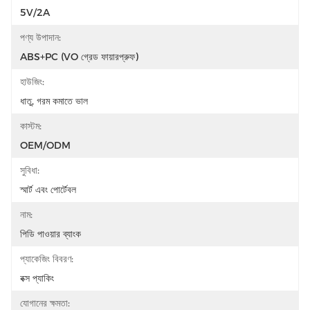
5V/2A
পণ্য উপাদান:
ABS+PC (VO গ্রেড ফায়ারপ্রুফ)
হাউজিং:
ধাতু, গরম কমাতে ভাল
কাস্টম:
OEM/ODM
সুবিধা:
স্মার্ট এবং পোর্টেবল
নাম:
পিডি পাওয়ার ব্যাংক
প্যাকেজিং বিবরণ:
বক্স প্যাকিং
যোগানের ক্ষমতা: