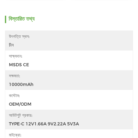
বিস্তারিত তথ্য
উৎপত্তি স্থল:
চীন
সাক্ষ্যদান:
MSDS CE
সক্ষমতা:
10000mAh
কস্টোম:
OEM/ODM
আউটপুট প্রকার:
TYPE-C 12V1.66A 9V2.22A 5V3A
মাইক্রো: