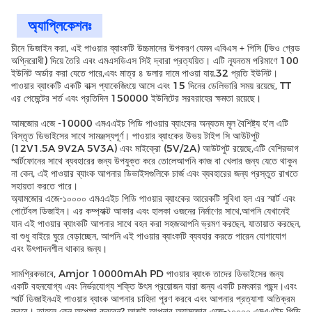
অ্যাপ্লিকেশনঃ
চীনে ডিজাইন করা, এই পাওয়ার ব্যাংকটি উচ্চমানের উপকরণ যেমন এবিএস + পিসি (ভিও গ্রেড
অগ্নিরোধী) দিয়ে তৈরি এবং এমএসডিএস সিই দ্বারা প্রত্যয়িত। এটি ন্যূনতম পরিমাণে 100
ইউনিট অর্ডার করা যেতে পারে,এবং মাত্র ৪ ডলার দামে পাওয়া যায়.32 প্রতি ইউনিট।
পাওয়ার ব্যাংকটি একটি বাক্স প্যাকেজিংয়ে আসে এবং 15 দিনের ডেলিভারি সময় রয়েছে, TT
এর পেমেন্টের শর্ত এবং প্রতিদিন 150000 ইউনিটের সরবরাহের ক্ষমতা রয়েছে।
আমজোর এজে -10000 এমএএইচ পিডি পাওয়ার ব্যাংকের অন্যতম মূল বৈশিষ্ট্য হ'ল এটি
বিস্তৃত ডিভাইসের সাথে সামঞ্জস্যপূর্ণ। পাওয়ার ব্যাংকের উভয় টাইপ সি আউটপুট
(12V1.5A 9V2A 5V3A) এবং মাইক্রো (5V/2A) আউটপুট রয়েছে,এটি বেশিরভাগ
স্মার্টফোনের সাথে ব্যবহারের জন্য উপযুক্ত করে তোলেআপনি কাজ বা খেলার জন্য যেতে থাকুন
না কেন, এই পাওয়ার ব্যাংক আপনার ডিভাইসগুলিকে চার্জ এবং ব্যবহারের জন্য প্রস্তুত রাখতে
সহায়তা করতে পারে।
অ্যামজোর এজে-১০০০০ এমএএইচ পিডি পাওয়ার ব্যাংকের আরেকটি সুবিধা হল এর স্মার্ট এবং
পোর্টেবল ডিজাইন। এর কম্প্যাক্ট আকার এবং হালকা ওজনের নির্মাণের সাথে,আপনি যেখানেই
যান এই পাওয়ার ব্যাংকটি আপনার সাথে বহন করা সহজআপনি ভ্রমণ করছেন, যাতায়াত করছেন,
বা শুধু বাইরে ঘুরে বেড়াচ্ছেন, আপনি এই পাওয়ার ব্যাংকটি ব্যবহার করতে পারেন যোগাযোগ
এবং উৎপাদনশীল থাকার জন্য।
সামগ্রিকভাবে, Amjor 10000mAh PD পাওয়ার ব্যাংক তাদের ডিভাইসের জন্য
একটি বহনযোগ্য এবং নির্ভরযোগ্য শক্তি উৎস প্রয়োজন যারা জন্য একটি চমৎকার পছন্দ।এবং
স্মার্ট ডিজাইনএই পাওয়ার ব্যাংক আপনার চাহিদা পূরণ করবে এবং আপনার প্রত্যাশা অতিক্রম
করবে। তাহলে কেন অপেক্ষা করবেন? আজই আপনার অ্যামজোর এজে-১০০০০ এমএএইচ পিডি