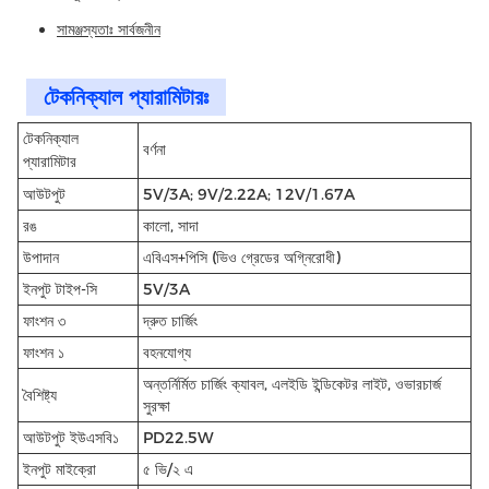
সামঞ্জস্যতাঃ সার্বজনীন
টেকনিক্যাল প্যারামিটারঃ
টেকনিক্যাল
বর্ণনা
প্যারামিটার
আউটপুট
5V/3A; 9V/2.22A; 12V/1.67A
রঙ
কালো, সাদা
উপাদান
এবিএস+পিসি (ভিও গ্রেডের অগ্নিরোধী)
ইনপুট টাইপ-সি
5V/3A
ফাংশন ৩
দ্রুত চার্জিং
ফাংশন ১
বহনযোগ্য
অন্তর্নির্মিত চার্জিং ক্যাবল, এলইডি ইন্ডিকেটর লাইট, ওভারচার্জ
বৈশিষ্ট্য
সুরক্ষা
আউটপুট ইউএসবি১
PD22.5W
ইনপুট মাইক্রো
৫ ভি/২ এ