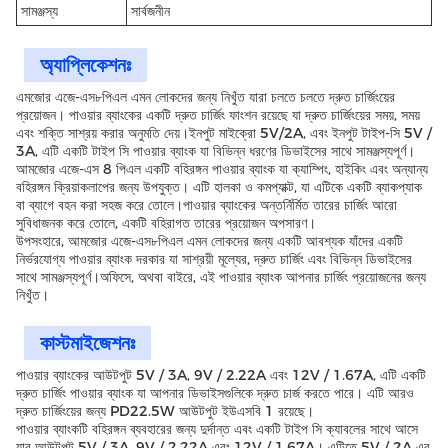
সামঞ্জস্য
সার্বজনীন
অ্যাপ্লিকেশনঃ
এমজোর এজে-এস৮পিএল এমন লোকদের জন্য নিখুঁত যারা চলতে চলতে দ্রুত চার্জিংয়ের
প্রয়োজন। পাওয়ার ব্যাংকের একটি দ্রুত চার্জিং ফাংশন রয়েছে যা দ্রুত চার্জিংয়ের সময়, সময়
এবং শক্তি সাশ্রয় করার অনুমতি দেয়।ইনপুট মাইক্রো 5V/2A, এবং ইনপুট টাইপ-সি 5V /
3A, এটি একটি টাইপ সি পাওয়ার ব্যাংক যা বিভিন্ন ধরণের ডিভাইসের সাথে সামঞ্জস্যপূর্ণ।
আমজোর এজে-এস 8 পিএল একটি বহিরঙ্গন পাওয়ার ব্যাংক যা ক্যাম্পিং, হাইকিং এবং অন্যান্য
বহিরঙ্গন ক্রিয়াকলাপের জন্য উপযুক্ত। এটি হালকা ও কমপ্যাক্ট, যা এটিকে একটি ব্যাকপ্যাক
বা ব্যাগে বহন করা সহজ করে তোলে।পাওয়ার ব্যাংকের অন্তর্নির্মিত তারের চার্জিং আরো
সুবিধাজনক করে তোলে, একটি বহিরাগত তারের প্রয়োজন অপসারণ।
উপসংহারে, আমজোর এজে-এস৮পিএল এমন লোকদের জন্য একটি আবশ্যক যাঁদের একটি
নির্ভরযোগ্য পাওয়ার ব্যাংক দরকার যা সাশ্রয়ী মূল্যের, দ্রুত চার্জিং এবং বিভিন্ন ডিভাইসের
সাথে সামঞ্জস্যপূর্ণ।অফিসে, অথবা বাইরে, এই পাওয়ার ব্যাংক আপনার চার্জিং প্রয়োজনের জন্য
নিখুঁত।
কাস্টমাইজেশনঃ
পাওয়ার ব্যাংকের আউটপুট 5V / 3A, 9V / 2.22A এবং 12V / 1.67A, এটি একটি
দ্রুত চার্জিং পাওয়ার ব্যাংক যা আপনার ডিভাইসগুলিকে দ্রুত চার্জ করতে পারে। এটি আরও
দ্রুত চার্জিংয়ের জন্য PD22.5W আউটপুট ইউএসবি 1 রয়েছে।
পাওয়ার ব্যাংকটি বহিরঙ্গন ব্যবহারের জন্য দুর্দান্ত এবং একটি টাইপ সি ক্যাবলের সাথে আসে
যার আউটপুট 5V / 3A, 9V / 2.22A এবং 12V / 1.67A। এটিতে 5V / 2A এর