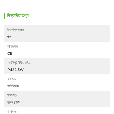
বিস্তারিত তথ্য
উৎপত্তি স্থল:
চীন
সাক্ষ্যদান:
CE
আউটপুট ইউএসবি১:
Pd22.5W
ফাংশন2:
আউটডোর
ফাংশন3:
দ্রুত চার্জিং
উপাদান: