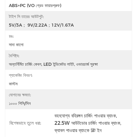
ABS+PC (VO গ্রেড ফায়ারপ্রুফ)
টাইপ সি তারের আউটপুট:
5V/3A； 9V/2.22A；12V/1.67A
রঙ:
সাদা কালো
বৈশিষ্ট্য:
অন্তর্নির্মিত চার্জিং কেবল, LED ইন্ডিকেটর লাইট, ওভারচার্জ সুরক্ষা
প্যাকেজিং বিবরণ:
কাস্টম
যোগানের ক্ষমতা:
১০০০ পিসি/দিন
বহনযোগ্য বহিরঙ্গন চার্জিং পাওয়ার ব্যাংক
, 
বিশেষভাবে তুলে ধরা:
22.5W আউটডোর চার্জিং পাওয়ার ব্যাংক
, 
ক্যাবল পাওয়ার ব্যাংকে বিল্ট ইন