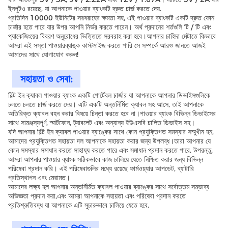
ইনপুটও রয়েছে, যা আপনাকে পাওয়ার ব্যাংকটি দ্রুত চার্জ করতে দেয়.
প্রতিদিন 10000 ইউনিটের সরবরাহের ক্ষমতা সহ, এই পাওয়ার ব্যাংকটি একটি দ্রুত ফোন
চার্জার হতে পারে যার উপর আপনি নির্ভর করতে পারেন। অর্থ প্রদানের শর্তগুলি টি / টি এবং
প্যাকেজিংয়ের বিবরণ অনুরোধের ভিত্তিতে সরবরাহ করা হবে।আপনার চাহিদা মেটাতে কিভাবে
আমরা এই সস্তা পাওয়ারব্যাঙ্ক কাস্টমাইজ করতে পারি সে সম্পর্কে আরও জানতে আজই
আমাদের সাথে যোগাযোগ করুন!
সহায়তা ও সেবা:
বিল্ট ইন ক্যাবল পাওয়ার ব্যাংক একটি পোর্টেবল চার্জার যা আপনাকে আপনার ডিভাইসগুলিকে
চলতে চলতে চার্জ করতে দেয়। এটি একটি অন্তর্নির্মিত ক্যাবল সহ আসে, তাই আপনাকে
অতিরিক্ত ক্যাবল বহন করার বিষয়ে চিন্তা করতে হবে না।পাওয়ার ব্যাংক বিভিন্ন ডিভাইসের
সাথে সামঞ্জস্যপূর্ণ, স্মার্টফোন, ট্যাবলেট এবং অন্যান্য ইউএসবি চালিত ডিভাইস সহ।
যদি আপনার বিল্ট ইন ক্যাবল পাওয়ার ব্যাঙ্কের সাথে কোন প্রযুক্তিগত সমস্যার সম্মুখীন হন,
আমাদের প্রযুক্তিগত সহায়তা দল আপনাকে সহায়তা করার জন্য উপলব্ধ।তারা আপনার যে
কোন সমস্যার সমাধান করতে সাহায্য করতে পারে এবং সমাধান প্রদান করতে পারে. উপরন্তু,
আমরা আপনার পাওয়ার ব্যাংক সঠিকভাবে কাজ চালিয়ে যেতে নিশ্চিত করার জন্য বিভিন্ন
পরিষেবা প্রদান করি। এই পরিষেবাগুলির মধ্যে রয়েছে ফার্মওয়্যার আপডেট, ব্যাটারি
প্রতিস্থাপন এবং মেরামত।
আমাদের লক্ষ্য হল আপনার অন্তর্নির্মিত ক্যাবল পাওয়ার ব্যাঙ্কের সাথে সর্বোত্তম সম্ভাব্য
অভিজ্ঞতা প্রদান করা,এবং আমরা আপনাকে সহায়তা এবং পরিষেবা প্রদান করতে
প্রতিশ্রুতিবদ্ধ যা আপনাকে এটি সুচারুভাবে চালিয়ে যেতে হবে.