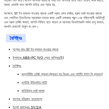
সহজেই ফিট করে।আপনি আপনার ভ্রমণের সময় এটি আপনার সাথে নিতে পারেন, কাজ করতে,
অথবা এমনকি যখন আপনি বাইরে এবং প্রায় হয়.
সংক্ষেপে, বিল্ট ইন ক্যাবল পাওয়ার ব্যাংক একটি দ্রুত ফোন চার্জার, দ্রুত চার্জ পাওয়ার ব্যাংক
এবং পোর্টেবল ডিভাইসের প্রয়োজন তাদের জন্য একটি চমৎকার পছন্দ।এর শক্তিশালী আউটপুট
এবং দ্রুত চার্জিং ক্ষমতা, আপনি নিশ্চিত হতে পারেন যে আপনার ডিভাইসগুলি সর্বদা চালু থাকবে,
আপনি যেখানেই থাকুন না কেন।
বৈশিষ্ট্যঃ
পণ্যের নাম: বিল্ট ইন ক্যাবল পাওয়ার ব্যাংক
উপাদানঃ ABS+PC (VO গ্রেড অগ্নিরোধী)
বৈশিষ্ট্যঃ
অন্তর্নির্মিত চার্জিং ক্যাবল (ক্যাবল সহ বিদ্যুৎ এবং লাইটিং টাইপ সি ক্যাবল)
এলইডি ইন্ডিকেটর লাইট
অতিরিক্ত চার্জ সুরক্ষা
ফাংশনঃ বহিরঙ্গন, বহনযোগ্য
ইনপুট মাইক্রোঃ 5V/2A