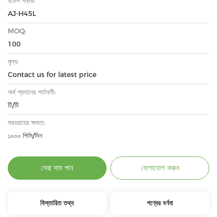
মডেল নম্বর:
AJ-H45L
MOQ:
100
মূল্য:
Contact us for latest price
অর্থ প্রদানের শর্তাবলী:
টি/টি
সরবরাহের ক্ষমতা:
১০০০ পিসি/দিন
সেরা দাম পান
যোগাযোগ করুন
বিস্তারিত তথ্য
পণ্যের বর্ণনা