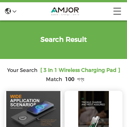
Search Result
Your Search
[ 3 In 1 Wireless Charging Pad ]
Match
100
পণ্য