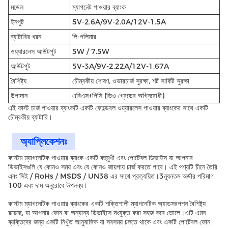
মডেল
ম্যাগনেট পাওয়ার ব্যাংক
ইনপুট
5V-2.6A/9V-2.0A/12V-1.5A
ব্যাটারির ধরন
লি-পলিমার
ওয়্যারলেস আউটপুট
5W / 7.5W
আউটপুট
5V-3A/9V-2.22A/12V-1.67A
বৈশিষ্ট্য
চৌম্বকীয় শোষণ, ওভারচার্জ সুরক্ষা, শর্ট সার্কিট সুরক্ষা
উপাদান
এবিএস+পিসি (ভিও গ্রেডের অগ্নিরোধী)
এই ফাস্ট চার্জ পাওয়ার ব্যাংকটি একটি ফোল্ডেবল ওয়্যারলেস পাওয়ার ব্যাংকের সাথে একটি
চৌম্বকীয় ব্যাটারি।
অ্যাপ্লিকেশনঃ
কাস্টম ম্যাগনেটিক পাওয়ার ব্যাংক একটি বহুমুখী এবং পোর্টেবল ডিভাইস যা আপনার
ডিভাইসগুলি যে কোনও সময় এবং যে কোনও জায়গায় চার্জ করতে পারে। এই পণ্যটি চীনে তৈরি
এবং সিই / RoHs / MSDS / UN38 এর সাথে প্রত্যয়িত।3ন্যূনতম অর্ডার পরিমাণ
100 এবং দাম অনুরোধে উপলব্ধ।
কাস্টম ম্যাগনেটিক পাওয়ার ব্যাংকের একটি শক্তিশালী ম্যাগনেটিক অ্যাডসরপশন বৈশিষ্ট্য
রয়েছে, যা আপনার ফোন বা অন্যান্য ডিভাইসে সংযুক্ত করা সহজ করে তোলে।এটি এমন
ব্যক্তিদের জন্য একটি নিখুঁত আনুষাঙ্গিক যা সবসময় চলতে থাকে এবং একটি পোর্টেবল ফোন