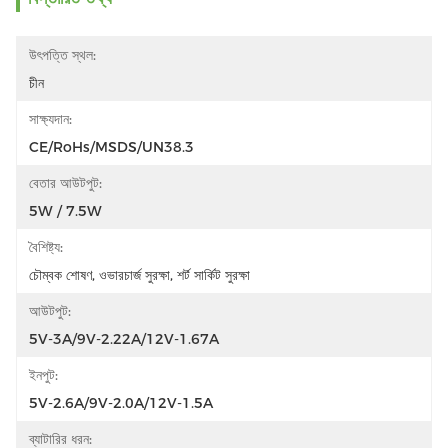
উৎপত্তি স্থল:
চীন
সাক্ষ্যদান:
CE/RoHs/MSDS/UN38.3
বেতার আউটপুট:
5W / 7.5W
বৈশিষ্ট্য:
চৌম্বক শোষণ, ওভারচার্জ সুরক্ষা, শর্ট সার্কিট সুরক্ষা
আউটপুট:
5V-3A/9V-2.22A/12V-1.67A
ইনপুট:
5V-2.6A/9V-2.0A/12V-1.5A
ব্যাটারির ধরন: