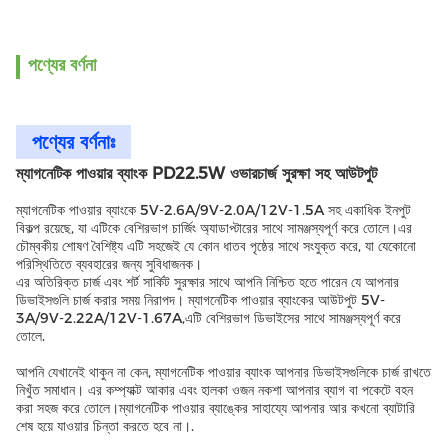
পণ্যের বর্ণনা
পণ্যের বর্ণনাঃ
ম্যাগনেটিক পাওয়ার ব্যাংক PD22.5W ওভারচার্জ সুরক্ষা সহ আউটপুট
ম্যাগনেটিক পাওয়ার ব্যাংকে 5V-2.6A/9V-2.0A/12V-1.5A সহ একাধিক ইনপুট
বিকল্প রয়েছে, যা এটিকে বেশিরভাগ চার্জিং অ্যাডাপ্টারের সাথে সামঞ্জস্যপূর্ণ করে তোলে।এর
চৌম্বকীয় শোষণ বৈশিষ্ট্য এটি সহজেই যে কোন ধাতব পৃষ্ঠের সাথে সংযুক্ত করে, যা যেকোনো
পরিস্থিতিতে ব্যবহারের জন্য সুবিধাজনক।
এর অতিরিক্ত চার্জ এবং শর্ট সার্কিট সুরক্ষার সাথে আপনি নিশ্চিত হতে পারেন যে আপনার
ডিভাইসগুলি চার্জ করার সময় নিরাপদ। ম্যাগনেটিক পাওয়ার ব্যাংকের আউটপুট 5V-
3A/9V-2.22A/12V-1.67A,এটি বেশিরভাগ ডিভাইসের সাথে সামঞ্জস্যপূর্ণ করে
তোলে.
আপনি যেখানেই থাকুন না কেন, ম্যাগনেটিক পাওয়ার ব্যাংক আপনার ডিভাইসগুলিকে চার্জ রাখতে
নিখুঁত সমাধান। এর কম্প্যাক্ট আকার এবং হালকা ওজন নকশা আপনার ব্যাগ বা পকেটে বহন
করা সহজ করে তোলে।ম্যাগনেটিক পাওয়ার ব্যাঙ্কের সাহায্যে আপনার আর কখনো ব্যাটারি
শেষ হয়ে যাওয়ার চিন্তা করতে হবে না।.