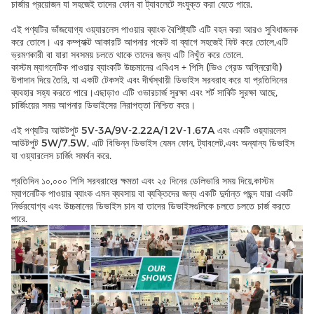
চার্জার প্রয়োজন যা সহজেই তাদের ফোন বা ট্যাবলেটে সংযুক্ত করা যেতে পারে.
এই পণ্যটির ভাঁজযোগ্য ওয়্যারলেস পাওয়ার ব্যাংক বৈশিষ্ট্যটি এটি বহন করা আরও সুবিধাজনক
করে তোলে। এর কম্প্যাক্ট আকারটি আপনার পকেট বা ব্যাগে সহজেই ফিট করে তোলে,এটি
ভ্রমণকারী বা যারা সবসময় চলতে থাকে তাদের জন্য এটি নিখুঁত করে তোলে.
কাস্টম ম্যাগনেটিক পাওয়ার ব্যাংকটি উচ্চমানের এবিএস + পিসি (ভিও গ্রেড অগ্নিরোধী)
উপাদান দিয়ে তৈরি, যা একটি টেকসই এবং দীর্ঘস্থায়ী ডিভাইস সরবরাহ করে যা প্রতিদিনের
ব্যবহার সহ্য করতে পারে।এছাড়াও এটি ওভারচার্জ সুরক্ষা এবং শর্ট সার্কিট সুরক্ষা আছে,
চার্জিংয়ের সময় আপনার ডিভাইসের নিরাপত্তা নিশ্চিত করে।
এই পণ্যটির আউটপুট 5V-3A/9V-2.22A/12V-1.67A এবং একটি ওয়্যারলেস
আউটপুট 5W/7.5W, এটি বিভিন্ন ডিভাইস যেমন ফোন, ট্যাবলেট,এবং অন্যান্য ডিভাইস
যা ওয়্যারলেস চার্জিং সমর্থন করে.
প্রতিদিন ১০,০০০ পিসি সরবরাহের ক্ষমতা এবং ২৫ দিনের ডেলিভারি সময় দিয়ে,কাস্টম
ম্যাগনেটিক পাওয়ার ব্যাংক এমন ব্যবসায় বা ব্যক্তিদের জন্য একটি দুর্দান্ত পছন্দ যারা একটি
নির্ভরযোগ্য এবং উচ্চমানের ডিভাইস চান যা তাদের ডিভাইসগুলিকে চলতে চলতে চার্জ করতে
পারে.