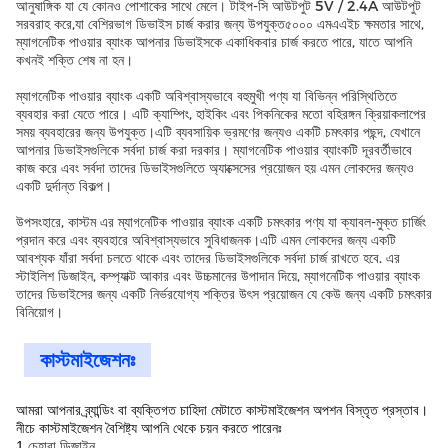
আনুষাঙ্গিক যা যে কোনও পোশাকের সাথে মেলে। টাইপ-সি আউটপুট 5V / 2.4A আউটপুট
সরবরাহ করে,যা বেশিরভাগ ডিভাইস চার্জ করার জন্য উপযুক্ত৫০০০ এমএএইচ ক্ষমতার সাথে,
ম্যাগনেটিক পাওয়ার ব্যাংক আপনার ডিভাইসকে একাধিকবার চার্জ করতে পারে, যাতে আপনি
কখনই শক্তি শেষ না হন।
ম্যাগনেটিক পাওয়ার ব্যাংক একটি অবিশ্বাস্যভাবে বহুমুখী পণ্য যা বিভিন্ন পরিস্থিতিতে
ব্যবহার করা যেতে পারে। এটি ক্যাম্পিং, হাইকিং এবং পিকনিকের মতো বহিরঙ্গন ক্রিয়াকলাপের
সময় ব্যবহারের জন্য উপযুক্ত।এটি ব্যবসায়িক ভ্রমণের জন্যও একটি চমৎকার পছন্দ, যেখানে
আপনার ডিভাইসগুলিকে সর্বদা চার্জ করা দরকার। ম্যাগনেটিক পাওয়ার ব্যাংকটি দূরবর্তীভাবে
কাজ করে এবং সর্বদা তাদের ডিভাইসগুলিতে অ্যাক্সেসের প্রয়োজন হয় এমন লোকদের জন্যও
একটি দুর্দান্ত বিকল্প।
উপসংহারে, কাস্টম এর ম্যাগনেটিক পাওয়ার ব্যাংক একটি চমৎকার পণ্য যা ক্যাবল-মুক্ত চার্জিং
প্রদান করে এবং ব্যবহারে অবিশ্বাস্যভাবে সুবিধাজনক।এটি এমন লোকদের জন্য একটি
আবশ্যক যাঁরা সর্বদা চলতে থাকে এবং তাদের ডিভাইসগুলিকে সর্বদা চার্জ রাখতে হবে. এর
স্টাইলিশ ডিজাইন, কম্প্যাক্ট আকার এবং উচ্চমানের উপাদান দিয়ে, ম্যাগনেটিক পাওয়ার ব্যাংক
তাদের ডিভাইসের জন্য একটি নির্ভরযোগ্য শক্তির উৎস প্রয়োজন যে কেউ জন্য একটি চমৎকার
বিনিয়োগ।
কাস্টমাইজেশনঃ
আমরা আপনার ব্র্যান্ডিং বা ব্যক্তিগত চাহিদা মেটাতে কাস্টমাইজেশন অপশন বিস্তৃত প্রস্তাব।
নীচে কাস্টমাইজেশন বৈশিষ্ট্য আপনি থেকে চয়ন করতে পারেনঃ
চেহারা ডিজাইন
1,