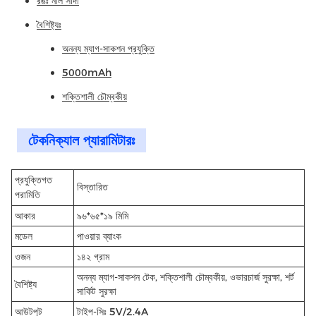
রঙঃ নীল সাদা
বৈশিষ্ট্যঃ
অনন্য ম্যাগ-সাকশন প্রযুক্তি
5000mAh
শক্তিশালী চৌম্বকীয়
টেকনিক্যাল প্যারামিটারঃ
প্রযুক্তিগত
বিস্তারিত
পরামিতি
আকার
৯৬*৬৫*১৯ মিমি
মডেল
পাওয়ার ব্যাংক
ওজন
১৪২ গ্রাম
অনন্য ম্যাগ-সাকশন টেক, শক্তিশালী চৌম্বকীয়, ওভারচার্জ সুরক্ষা, শর্ট
বৈশিষ্ট্য
সার্কিট সুরক্ষা
আউটপুট
টাইপ-সিঃ 5V/2.4A