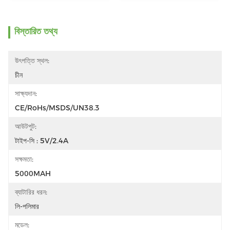
বিস্তারিত তথ্য
উৎপত্তি স্থল:
চীন
সাক্ষ্যদান:
CE/RoHs/MSDS/UN38.3
আউটপুট:
টাইপ-সি : 5V/2.4A
সক্ষমতা:
5000MAH
ব্যাটারির ধরন:
লি-পলিমার
মডেল: