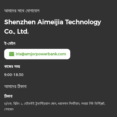
আমাদের সাথে যোগাযোগ
Shenzhen Aimeijia Technology
Co., Ltd.
ই-মেইল
iris@amjorpowerbank.com
কাজের সময়
9:00-18:30
আমাদের ঠিকানা
ঠিকানা
৪/এফ, বিল্ডিং ১, হেইডউই ইন্ডাস্ট্রিয়াল জোন, গুয়ানলান সিনটিয়ান, লংহুয়া নিউ ডিস্ট্রিক্ট,
শেনঝেন