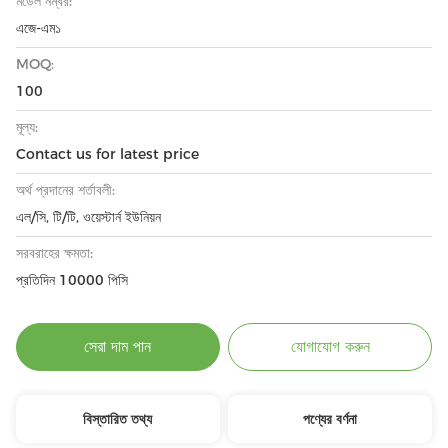
মডেল নম্বর:
এজে-এম১
MOQ:
100
মূল্য:
Contact us for latest price
অর্থ প্রদানের শর্তাবলী:
এল/সি, টি/টি, ওয়েস্টার্ন ইউনিয়ন
সরবরাহের ক্ষমতা:
প্রতিদিন 10000 পিসি
সেরা দাম পান
যোগাযোগ করুন
বিস্তারিত তথ্য
পণ্যের বর্ণনা