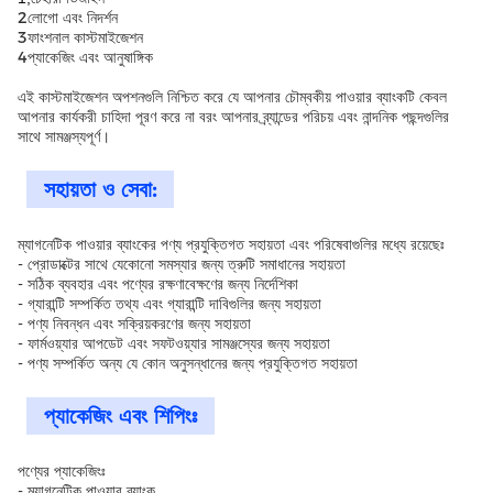
2লোগো এবং নিদর্শন
3ফাংশনাল কাস্টমাইজেশন
4প্যাকেজিং এবং আনুষাঙ্গিক
এই কাস্টমাইজেশন অপশনগুলি নিশ্চিত করে যে আপনার চৌম্বকীয় পাওয়ার ব্যাংকটি কেবল
আপনার কার্যকরী চাহিদা পূরণ করে না বরং আপনার ব্র্যান্ডের পরিচয় এবং নান্দনিক পছন্দগুলির
সাথে সামঞ্জস্যপূর্ণ।
সহায়তা ও সেবা:
ম্যাগনেটিক পাওয়ার ব্যাংকের পণ্য প্রযুক্তিগত সহায়তা এবং পরিষেবাগুলির মধ্যে রয়েছেঃ
- প্রোডাক্টের সাথে যেকোনো সমস্যার জন্য ত্রুটি সমাধানের সহায়তা
- সঠিক ব্যবহার এবং পণ্যের রক্ষণাবেক্ষণের জন্য নির্দেশিকা
- গ্যারান্টি সম্পর্কিত তথ্য এবং গ্যারান্টি দাবিগুলির জন্য সহায়তা
- পণ্য নিবন্ধন এবং সক্রিয়করণের জন্য সহায়তা
- ফার্মওয়্যার আপডেট এবং সফটওয়্যার সামঞ্জস্যের জন্য সহায়তা
- পণ্য সম্পর্কিত অন্য যে কোন অনুসন্ধানের জন্য প্রযুক্তিগত সহায়তা
প্যাকেজিং এবং শিপিংঃ
পণ্যের প্যাকেজিংঃ
- ম্যাগনেটিক পাওয়ার ব্যাংক