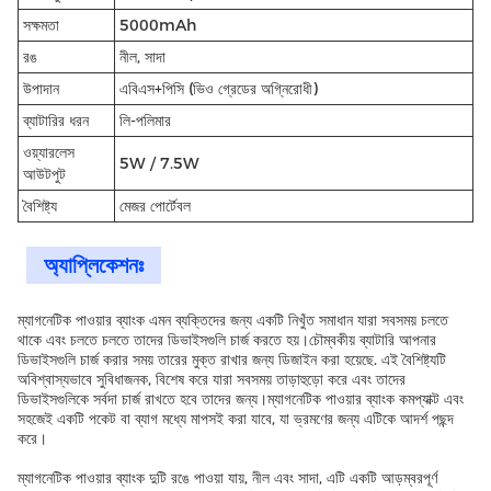
সক্ষমতা
5000mAh
রঙ
নীল, সাদা
উপাদান
এবিএস+পিসি (ভিও গ্রেডের অগ্নিরোধী)
ব্যাটারির ধরন
লি-পলিমার
ওয়্যারলেস
5W / 7.5W
আউটপুট
বৈশিষ্ট্য
মেজর পোর্টেবল
অ্যাপ্লিকেশনঃ
ম্যাগনেটিক পাওয়ার ব্যাংক এমন ব্যক্তিদের জন্য একটি নিখুঁত সমাধান যারা সবসময় চলতে
থাকে এবং চলতে চলতে তাদের ডিভাইসগুলি চার্জ করতে হয়।চৌম্বকীয় ব্যাটারি আপনার
ডিভাইসগুলি চার্জ করার সময় তারের মুক্ত রাখার জন্য ডিজাইন করা হয়েছে. এই বৈশিষ্ট্যটি
অবিশ্বাস্যভাবে সুবিধাজনক, বিশেষ করে যারা সবসময় তাড়াহুড়ো করে এবং তাদের
ডিভাইসগুলিকে সর্বদা চার্জ রাখতে হবে তাদের জন্য।ম্যাগনেটিক পাওয়ার ব্যাংক কমপ্যাক্ট এবং
সহজেই একটি পকেট বা ব্যাগ মধ্যে মাপসই করা যাবে, যা ভ্রমণের জন্য এটিকে আদর্শ পছন্দ
করে।
ম্যাগনেটিক পাওয়ার ব্যাংক দুটি রঙে পাওয়া যায়, নীল এবং সাদা, এটি একটি আড়ম্বরপূর্ণ