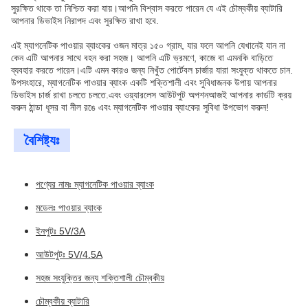
সুরক্ষিত থাকে তা নিশ্চিত করা যায়।আপনি বিশ্বাস করতে পারেন যে এই চৌম্বকীয় ব্যাটারি
আপনার ডিভাইস নিরাপদ এবং সুরক্ষিত রাখা হবে.
এই ম্যাগনেটিক পাওয়ার ব্যাংকের ওজন মাত্র ১৫০ গ্রাম, যার ফলে আপনি যেখানেই যান না
কেন এটি আপনার সাথে বহন করা সহজ। আপনি এটি ভ্রমণে, কাজে বা এমনকি বাড়িতে
ব্যবহার করতে পারেন।এটি এমন কারও জন্য নিখুঁত পোর্টেবল চার্জার যারা সংযুক্ত থাকতে চান.
উপসংহারে, ম্যাগনেটিক পাওয়ার ব্যাংক একটি শক্তিশালী এবং সুবিধাজনক উপায় আপনার
ডিভাইস চার্জ রাখা চলতে চলতে.এবং ওয়্যারলেস আউটপুট অপশনআজই আপনার কার্ডটি ক্রয়
করুন ঠান্ডা ধূসর বা নীল রঙে এবং ম্যাগনেটিক পাওয়ার ব্যাংকের সুবিধা উপভোগ করুন!
বৈশিষ্ট্যঃ
পণ্যের নামঃ ম্যাগনেটিক পাওয়ার ব্যাংক
মডেলঃ পাওয়ার ব্যাংক
ইনপুটঃ 5V/3A
আউটপুটঃ 5V/4.5A
সহজ সংযুক্তির জন্য শক্তিশালী চৌম্বকীয়
চৌম্বকীয় ব্যাটারি