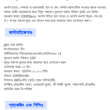
আপনি ছাত্র, পেশাদার বা ভ্রমণকারী হোন না কেন, কাস্টম ম্যাগনেটিক পাওয়ার ব্যাংক আপনার
সমস্ত চার্জিং প্রয়োজনের জন্য নিখুঁত সমাধান।ন্যূনতম অর্ডার পরিমাণ 100 এবং দৈনিক
সরবরাহ ক্ষমতা 10000pcs, আপনি নিশ্চিত হতে পারেন যে আপনি কখনই বিদ্যুৎ শেষ হবে
না। পণ্যের সর্বশেষ মূল্য এবং বিতরণ সময় জন্য আমাদের সাথে যোগাযোগ করুন।
কাস্টমাইজেশনঃ
ব্র্যান্ড নামঃ কাস্টম
উৎপত্তিস্থল: চীন
সার্টিফিকেশনঃ সিই/রোহস/এমএসডিএস/ইউএন৩৮।3
ন্যূনতম অর্ডার পরিমাণঃ 100
মূল্যঃ সর্বশেষ মূল্যের জন্য আমাদের সাথে যোগাযোগ করুন
ডেলিভারি সময়ঃ ২৫ দিন
সরবরাহ ক্ষমতা: প্রতিদিন ১০,০০০ পিসি
ক্ষমতাঃ 10000mAh
উপাদানঃ ABS+PC (VO গ্রেড অগ্নিরোধী)
বৈশিষ্ট্যঃ চৌম্বকীয় শোষণ, ওভারচার্জ সুরক্ষা, শর্ট সার্কিট সুরক্ষা, শক্তিশালী চৌম্বকীয়
ব্যাটারির ধরনঃ লি-পলিমার
প্যাকেজিং এবং শিপিংঃ