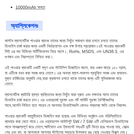
10000mAh ক্ষমতা
অ্যাপ্লিকেশনঃ
কাস্টম ম্যাগনেটিক পাওয়ার ব্যাংক তাদের জন্য নিখুঁত সমাধান যারা চলতে চলতে তাদের
ডিভাইস চার্জ করার জন্য একটি নির্ভরযোগ্য এবং দক্ষ উপায় প্রয়োজন।এই পাওয়ার ব্যাংকটি
সিই এর মত বিভিন্ন সার্টিফিকেশন নিয়ে আসে।, RoHs, MSDS, এবং UN38.3, এর
গুণমান এবং নিরাপত্তা নিশ্চিত করা।
এই পাওয়ার ব্যাংকটি একটি মসৃণ এবং স্টাইলিশ ডিজাইনে আসে, যার ওজন মাত্র ১৫০ গ্রাম,
যা এটিকে বহন করা সহজ করে তোলে। এর অনন্য ম্যাগ-সাকশন প্রযুক্তি সহজ এবং ক্যাবল-
মুক্ত চার্জিংয়ের অনুমতি দেয়,যারা ক্রমাগত চলতে থাকে তাদের জন্য এটি সুবিধাজনক করে
তোলে.
ম্যাগনেটিক ব্যাটারি ব্যস্ত ব্যক্তিদের জন্য নিখুঁত যারা দ্রুত এবং দক্ষতার সাথে তাদের
ডিভাইস চার্জ করতে চান। এর ওভারচার্জ সুরক্ষা এবং শর্ট সার্কিট সুরক্ষা বৈশিষ্ট্যগুলির
সাথে,আপনি নিশ্চিত হতে পারেন যে আপনার ডিভাইসগুলি কোনও সম্ভাব্য ক্ষতি থেকে নিরাপদ.
পাওয়ার ব্যাংকটি বহুমুখীভাবে ডিজাইন করা হয়েছে এবং বিভিন্ন অনুষ্ঠান এবং পরিস্থিতিতে
ব্যবহার করা যেতে পারে। এর ওয়্যারলেস আউটপুট 5W / 7.5W এটি বেশিরভাগ ডিভাইসের
সাথে সামঞ্জস্যপূর্ণ করে তোলে,স্মার্টফোন এবং ট্যাবলেট সহএটি দুটি ভিন্ন রঙে পাওয়া যায়, কোল্ড
গ্রে এবং ব্লু, যা আপনাকে আপনার স্টাইলের সবচেয়ে উপযুক্ত রঙ বেছে নেওয়ার বিকল্প দেয়।