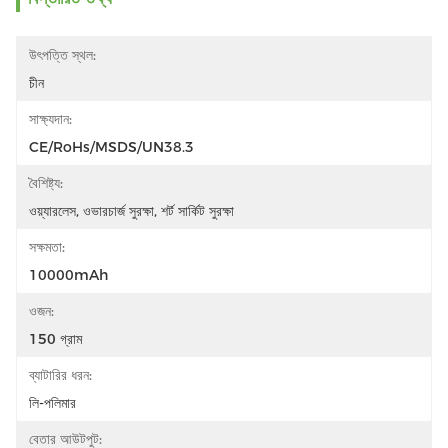
উৎপত্তি স্থল:
চীন
সাক্ষ্যদান:
CE/RoHs/MSDS/UN38.3
বৈশিষ্ট্য:
ওয়্যারলেস, ওভারচার্জ সুরক্ষা, শর্ট সার্কিট সুরক্ষা
সক্ষমতা:
10000mAh
ওজন:
150 গ্রাম
ব্যাটারির ধরন:
লি-পলিমার
বেতার আউটপুট: