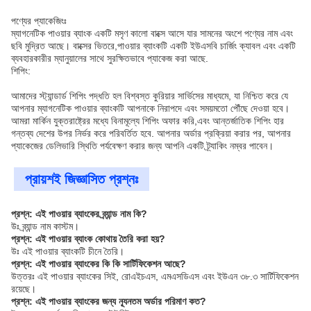
পণ্যের প্যাকেজিংঃ
ম্যাগনেটিক পাওয়ার ব্যাংক একটি মসৃণ কালো বাক্সে আসে যার সামনের অংশে পণ্যের নাম এবং
ছবি মুদ্রিত আছে। বাক্সের ভিতরে,পাওয়ার ব্যাংকটি একটি ইউএসবি চার্জিং ক্যাবল এবং একটি
ব্যবহারকারীর ম্যানুয়ালের সাথে সুরক্ষিতভাবে প্যাকেজ করা আছে.
শিপিং:
আমাদের স্ট্যান্ডার্ড শিপিং পদ্ধতি হল বিশ্বস্ত কুরিয়ার সার্ভিসের মাধ্যমে, যা নিশ্চিত করে যে
আপনার ম্যাগনেটিক পাওয়ার ব্যাংকটি আপনাকে নিরাপদে এবং সময়মতো পৌঁছে দেওয়া হবে।
আমরা মার্কিন যুক্তরাষ্ট্রের মধ্যে বিনামূল্যে শিপিং অফার করি,এবং আন্তর্জাতিক শিপিং হার
গন্তব্য দেশের উপর নির্ভর করে পরিবর্তিত হবে. আপনার অর্ডার প্রক্রিয়া করার পর, আপনার
প্যাকেজের ডেলিভারি স্থিতি পর্যবেক্ষণ করার জন্য আপনি একটি ট্র্যাকিং নম্বর পাবেন।
প্রায়শই জিজ্ঞাসিত প্রশ্নঃ
প্রশ্ন: এই পাওয়ার ব্যাংকের ব্র্যান্ড নাম কি?
উঃ ব্র্যান্ড নাম কাস্টম।
প্রশ্ন: এই পাওয়ার ব্যাংক কোথায় তৈরি করা হয়?
উঃ এই পাওয়ার ব্যাংকটি চীনে তৈরি।
প্রশ্ন: এই পাওয়ার ব্যাংকের কি কি সার্টিফিকেশন আছে?
উত্তরঃ এই পাওয়ার ব্যাংকের সিই, রোএইচএস, এমএসডিএস এবং ইউএন ৩৮.৩ সার্টিফিকেশন
রয়েছে।
প্রশ্ন: এই পাওয়ার ব্যাংকের জন্য ন্যূনতম অর্ডার পরিমাণ কত?