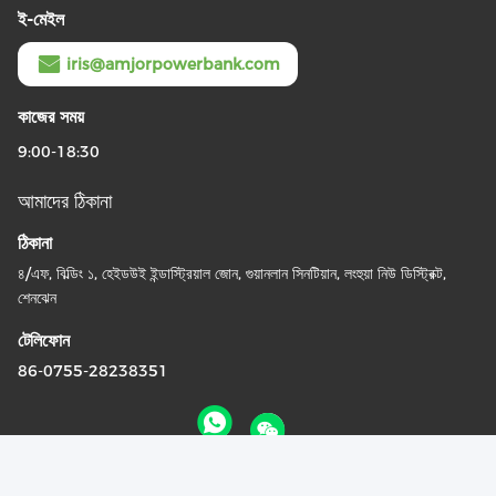
ই-মেইল
iris@amjorpowerbank.com
কাজের সময়
9:00-18:30
আমাদের ঠিকানা
ঠিকানা
৪/এফ, বিল্ডিং ১, হেইডউই ইন্ডাস্ট্রিয়াল জোন, গুয়ানলান সিনটিয়ান, লংহুয়া নিউ ডিস্ট্রিক্ট,
শেনঝেন
টেলিফোন
86-0755-28238351