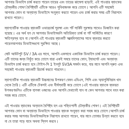
আপনার ডিভাইস চার্জ করতে পারেন তারের এবং তারের ঝামেলা ছাড়াই. এই পাওয়ার ব্যাংকের
চৌম্বকীয় শোষণ বৈশিষ্ট্যটি এটিকে আরও সুবিধাজনক করে তোলে। আপনি এটি সহজেই
আপনার ফোন বা অন্যান্য ডিভাইসে সংযুক্ত করতে পারেন এবং চার্জ করার সময় এটি নিরাপদে
রাখতে পারেন।
ম্যাগনেটিক পাওয়ার ব্যাংকটি ওভারচার্জ সুরক্ষা এবং শর্ট সার্কিট সুরক্ষার সাথেও ডিজাইন করা
হয়েছে। এর অর্থ হল যে আপনার ডিভাইসগুলি অতিরিক্ত চার্জ বা শর্ট সার্কিটের কারণে
ক্ষতিগ্রস্থ হবে না।আপনি এই পাওয়ার ব্যাংকটি আত্মবিশ্বাসের সাথে ব্যবহার করতে
পারেনআপনার ডিভাইসগুলো সুরক্ষিত আছে।
মোট আউটপুট 5V / 3A এর সাথে, আপনি একসাথে একাধিক ডিভাইস চার্জ করতে পারেন।
এটি তাদের জন্য নিখুঁত করে তোলে যারা একই সময়ে তাদের ফোন, ট্যাবলেট এবং অন্যান্য
ডিভাইস চার্জ করতে হবে।টাইপ-সি 1 ইনপুট 5V3A সমর্থন করে, যার মানে আপনি দ্রুত এবং
সহজেই পাওয়ার ব্যাংকটি রিচার্জ করতে পারবেন।
ম্যাগনেটিক পাওয়ার ব্যাংকটি উচ্চমানের উপকরণ যেমন এবিএস, পিসি এবং অ্যালুমিনিয়াম খাদ
থেকে তৈরি। এটি এটিকে টেকসই এবং দীর্ঘস্থায়ী করে তোলে।এই পাওয়ার ব্যাংকে ব্যবহৃত
উপকরণগুলিও এটিকে হালকা ওজনের এবং আপনি যেখানেই যান না কেন আপনার সাথে বহন করা
সহজ করে তোলে.
এই পাওয়ার ব্যাংকের অন্যতম বৈশিষ্ট্য হল এর শক্তিশালী চৌম্বকীয় শোষণ। এই বৈশিষ্ট্যটি
আপনার ফোন বা অন্যান্য ডিভাইসে পাওয়ার ব্যাংক সংযুক্ত করা সহজ করে তোলে।আপনি চার্জ
করার সময় আপনার ডিভাইসগুলিকে নিরাপদে রাখতে পারেন, যার মানে তোমার চিন্তা করতে হবে
না যে তারা পড়ে যাবে অথবা স্লিপ করবে।