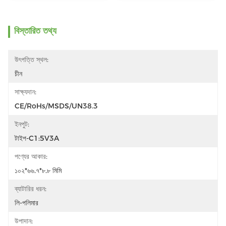
বিস্তারিত তথ্য
উৎপত্তি স্থল:
চীন
সাক্ষ্যদান:
CE/RoHs/MSDS/UN38.3
ইনপুট:
টাইপ-C1:5V3A
পণ্যের আকার:
১০২*৬৬.৭*৮.৮ মিমি
ব্যাটারির ধরন:
লি-পলিমার
উপাদান: