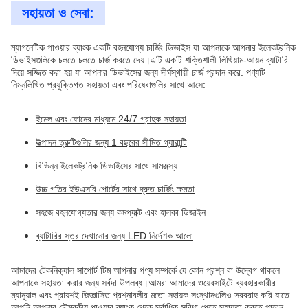
সহায়তা ও সেবা:
ম্যাগনেটিক পাওয়ার ব্যাংক একটি বহনযোগ্য চার্জিং ডিভাইস যা আপনাকে আপনার ইলেকট্রনিক
ডিভাইসগুলিকে চলতে চলতে চার্জ করতে দেয়।এটি একটি শক্তিশালী লিথিয়াম-আয়ন ব্যাটারি
দিয়ে সজ্জিত করা হয় যা আপনার ডিভাইসের জন্য দীর্ঘস্থায়ী চার্জ প্রদান করে. পণ্যটি
নিম্নলিখিত প্রযুক্তিগত সহায়তা এবং পরিষেবাগুলির সাথে আসে:
ইমেল এবং ফোনের মাধ্যমে 24/7 গ্রাহক সহায়তা
উত্পাদন ত্রুটিগুলির জন্য 1 বছরের সীমিত গ্যারান্টি
বিভিন্ন ইলেকট্রনিক ডিভাইসের সাথে সামঞ্জস্য
উচ্চ গতির ইউএসবি পোর্টের সাথে দ্রুত চার্জিং ক্ষমতা
সহজে বহনযোগ্যতার জন্য কমপ্যাক্ট এবং হালকা ডিজাইন
ব্যাটারির স্তর দেখানোর জন্য LED নির্দেশক আলো
আমাদের টেকনিক্যাল সাপোর্ট টিম আপনার পণ্য সম্পর্কে যে কোন প্রশ্ন বা উদ্বেগ থাকলে
আপনাকে সহায়তা করার জন্য সর্বদা উপলব্ধ।আমরা আমাদের ওয়েবসাইটে ব্যবহারকারীর
ম্যানুয়াল এবং প্রায়শই জিজ্ঞাসিত প্রশ্নাবলীর মতো সহায়ক সংস্থানগুলিও সরবরাহ করি যাতে
আপনি আপনার চৌম্বকীয় পাওয়ার ব্যাংক থেকে সর্বাধিক সুবিধা পেতে সহায়তা করতে পারেন.