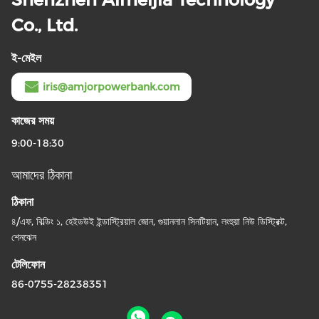
Co., Ltd.
ই-মেইল
iris@amjorpowerbank.com
কাজের সময়
9:00-18:30
আমাদের ঠিকানা
ঠিকানা
৪/এফ, বিল্ডিং ১, হেইডউই ইন্ডাস্ট্রিয়াল জোন, গুয়ানলান সিনটিয়ান, লংহুয়া নিউ ডিস্ট্রিক্ট,
শেনঝেন
টেলিফোন
86-0755-28238351