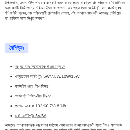
উপসংহারে, ম্যাগনেটিক পাওয়ার ব্যাংকটি এমন কারও জন্য আবশ্যক যার কাছে তার ডিভাইসের
জন্য একটি নির্ভরযোগ্য শক্তির উৎস প্রয়োজন। এর ওয়্যারলেস আউটপুট, ওভারচার্জ সুরক্ষা,
শর্ট সার্কিট সুরক্ষা,এবং শক্তিশালী চৌম্বকীয় শোষণ, এই পাওয়ার ব্যাংকটি আপনার চার্জিংয়ের
সব চাহিদার জন্য নিখুঁত সমাধান।
বৈশিষ্ট্যঃ
পণ্যের নামঃ ম্যাগনেটিক পাওয়ার ব্যাংক
ওয়্যারলেস আউটপুটঃ 5W/7.5W/10W/15W
ব্যাটারির ধরনঃ লি-পলিমার
আউটপুটঃ টাইপ-সিঃ৫ভি/৩এ
পণ্যের আকারঃ 102*66.7*8.8 মিমি
মোট আউটপুটঃ 5V/3A
আমাদের পাওয়ারব্যাঙ্ক কারখানার সর্বশেষ ওয়্যারলেস পাওয়ারব্যাঙ্কটি হাতে নিন। ম্যাগনেট