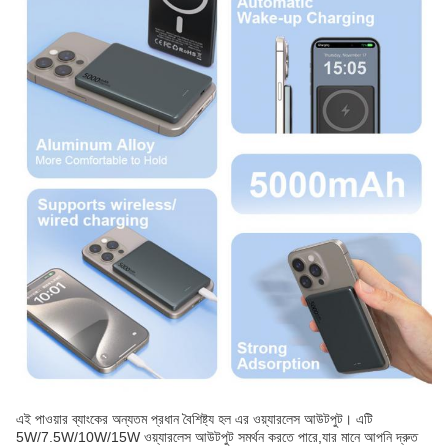
এই পাওয়ার ব্যাংকের অন্যতম প্রধান বৈশিষ্ট্য হল এর ওয়্যারলেস আউটপুট। এটি
5W/7.5W/10W/15W ওয়্যারলেস আউটপুট সমর্থন করতে পারে,যার মানে আপনি দ্রুত