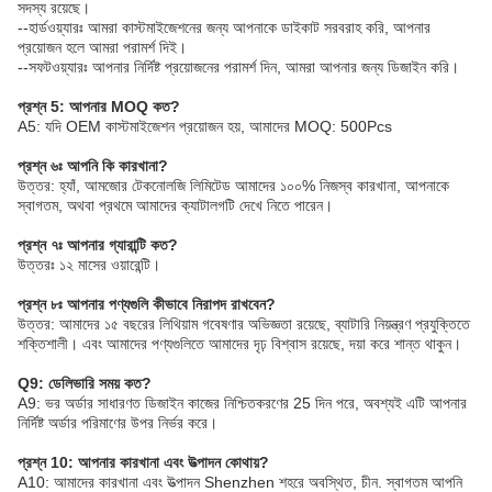
সদস্য রয়েছে।
--হার্ডওয়্যারঃ আমরা কাস্টমাইজেশনের জন্য আপনাকে ডাইকাট সরবরাহ করি, আপনার
প্রয়োজন হলে আমরা পরামর্শ দিই।
--সফটওয়্যারঃ আপনার নির্দিষ্ট প্রয়োজনের পরামর্শ দিন, আমরা আপনার জন্য ডিজাইন করি।
প্রশ্ন 5: আপনার MOQ কত?
A5: যদি OEM কাস্টমাইজেশন প্রয়োজন হয়, আমাদের MOQ: 500Pcs
প্রশ্ন ৬ঃ আপনি কি কারখানা?
উত্তর: হ্যাঁ, আমজোর টেকনোলজি লিমিটেড আমাদের ১০০% নিজস্ব কারখানা, আপনাকে
স্বাগতম, অথবা প্রথমে আমাদের ক্যাটালগটি দেখে নিতে পারেন।
প্রশ্ন ৭ঃ আপনার গ্যারান্টি কত?
উত্তরঃ ১২ মাসের ওয়ারেন্টি।
প্রশ্ন ৮ঃ আপনার পণ্যগুলি কীভাবে নিরাপদ রাখবেন?
উত্তর: আমাদের ১৫ বছরের লিথিয়াম গবেষণার অভিজ্ঞতা রয়েছে, ব্যাটারি নিয়ন্ত্রণ প্রযুক্তিতে
শক্তিশালী। এবং আমাদের পণ্যগুলিতে আমাদের দৃঢ় বিশ্বাস রয়েছে, দয়া করে শান্ত থাকুন।
Q9: ডেলিভারি সময় কত?
A9: ভর অর্ডার সাধারণত ডিজাইন কাজের নিশ্চিতকরণের 25 দিন পরে, অবশ্যই এটি আপনার
নির্দিষ্ট অর্ডার পরিমাণের উপর নির্ভর করে।
প্রশ্ন 10: আপনার কারখানা এবং উত্পাদন কোথায়?
A10: আমাদের কারখানা এবং উত্পাদন Shenzhen শহরে অবস্থিত, চীন. স্বাগতম আপনি