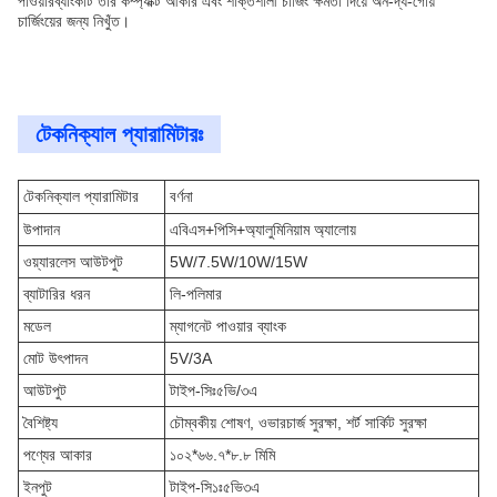
পাওয়ারব্যাংকটি তার কম্প্যাক্ট আকার এবং শক্তিশালী চার্জিং ক্ষমতা দিয়ে অন-দ্য-গোয়
চার্জিংয়ের জন্য নিখুঁত।
টেকনিক্যাল প্যারামিটারঃ
টেকনিক্যাল প্যারামিটার
বর্ণনা
উপাদান
এবিএস+পিসি+অ্যালুমিনিয়াম অ্যালোয়
ওয়্যারলেস আউটপুট
5W/7.5W/10W/15W
ব্যাটারির ধরন
লি-পলিমার
মডেল
ম্যাগনেট পাওয়ার ব্যাংক
মোট উৎপাদন
5V/3A
আউটপুট
টাইপ-সিঃ৫ভি/৩এ
বৈশিষ্ট্য
চৌম্বকীয় শোষণ, ওভারচার্জ সুরক্ষা, শর্ট সার্কিট সুরক্ষা
পণ্যের আকার
১০২*৬৬.৭*৮.৮ মিমি
ইনপুট
টাইপ-সি১ঃ৫ভি৩এ