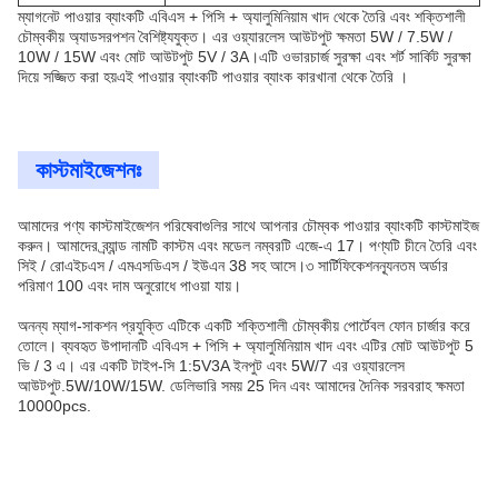
ম্যাগনেট পাওয়ার ব্যাংকটি এবিএস + পিসি + অ্যালুমিনিয়াম খাদ থেকে তৈরি এবং শক্তিশালী
চৌম্বকীয় অ্যাডসরপশন বৈশিষ্ট্যযুক্ত। এর ওয়্যারলেস আউটপুট ক্ষমতা 5W / 7.5W /
10W / 15W এবং মোট আউটপুট 5V / 3A।এটি ওভারচার্জ সুরক্ষা এবং শর্ট সার্কিট সুরক্ষা
দিয়ে সজ্জিত করা হয়এই পাওয়ার ব্যাংকটি পাওয়ার ব্যাংক কারখানা থেকে তৈরি ।
কাস্টমাইজেশনঃ
আমাদের পণ্য কাস্টমাইজেশন পরিষেবাগুলির সাথে আপনার চৌম্বক পাওয়ার ব্যাংকটি কাস্টমাইজ
করুন। আমাদের ব্র্যান্ড নামটি কাস্টম এবং মডেল নম্বরটি এজে-এ 17। পণ্যটি চীনে তৈরি এবং
সিই / রোএইচএস / এমএসডিএস / ইউএন 38 সহ আসে।৩ সার্টিফিকেশনন্যূনতম অর্ডার
পরিমাণ 100 এবং দাম অনুরোধে পাওয়া যায়।
অনন্য ম্যাগ-সাকশন প্রযুক্তি এটিকে একটি শক্তিশালী চৌম্বকীয় পোর্টেবল ফোন চার্জার করে
তোলে। ব্যবহৃত উপাদানটি এবিএস + পিসি + অ্যালুমিনিয়াম খাদ এবং এটির মোট আউটপুট 5
ভি / 3 এ। এর একটি টাইপ-সি 1:5V3A ইনপুট এবং 5W/7 এর ওয়্যারলেস
আউটপুট.5W/10W/15W. ডেলিভারি সময় 25 দিন এবং আমাদের দৈনিক সরবরাহ ক্ষমতা
10000pcs.