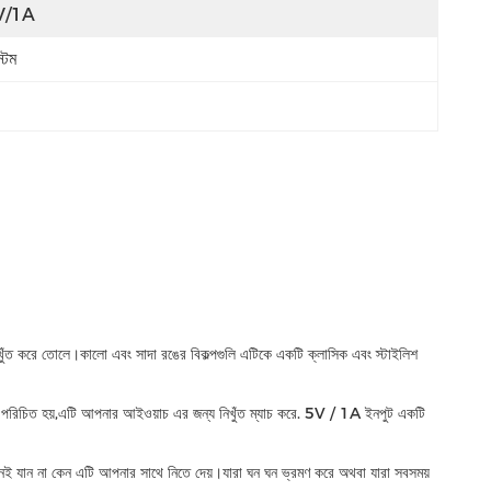
V/1A
্টম
 নিখুঁত করে তোলে।কালো এবং সাদা রঙের বিকল্পগুলি এটিকে একটি ক্লাসিক এবং স্টাইলিশ
 জন্য পরিচিত হয়,এটি আপনার আইওয়াচ এর জন্য নিখুঁত ম্যাচ করে. 5V / 1A ইনপুট একটি
েই যান না কেন এটি আপনার সাথে নিতে দেয়।যারা ঘন ঘন ভ্রমণ করে অথবা যারা সবসময়