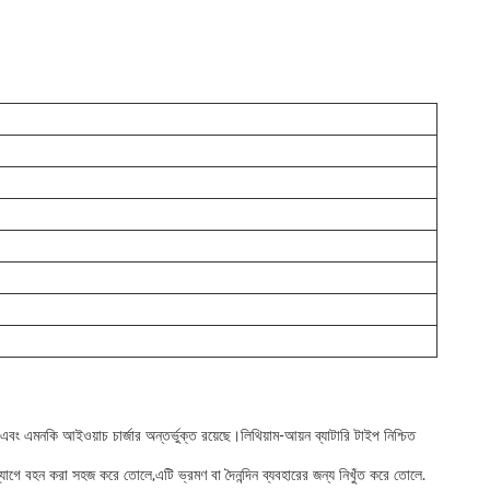
ং এমনকি আইওয়াচ চার্জার অন্তর্ভুক্ত রয়েছে।লিথিয়াম-আয়ন ব্যাটারি টাইপ নিশ্চিত
ব্যাগে বহন করা সহজ করে তোলে,এটি ভ্রমণ বা দৈনন্দিন ব্যবহারের জন্য নিখুঁত করে তোলে.