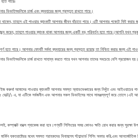
ী হতে পারেঃ
পনার ডিভাইসগুলিকে চার্জ এবং ব্যবহারের জন্য প্রস্তুত রাখতে পারে।
তে থাকেন, তাহলে এই পাওয়ার ব্যাংকটি আপনার জীবন বাঁচাতে পারে। এটি আপনার পকেটে ফিট করার জ
প পছন্দ করেন, তাহলে পাওয়ার ব্যাংক থাকা আপনার জন্য একটি বড় পরিবর্তন হতে পারে।আপনি যখন প্র
্বপূর্ণ হতে পারে। আপনার ফোনটি সর্বদা ব্যবহারের জন্য প্রস্তুত রয়েছে তা নিশ্চিত করার জন্য এই পাও
া আপনার ডিভাইসগুলিকে চার্জ রাখতে সাহায্য করতে পারে যখন আপনার তাদের সবচেয়ে বেশি প্রয়োজন হয়
মাইজ করুন! আমাদের পাওয়ার ব্যাংকটি আপনার সমস্ত অ্যাডভেঞ্চারের জন্য নিখুঁত এবং আইওয়াচের পাও
পুট ৫ ভোল্ট/১ এ, যা এটিকে সর্বজনীন এবং আপনার সকল ডিভাইসের সাথে সামঞ্জস্যপূর্ণ করে তোলে।
েকসই, কম্প্যাক্ট বাক্সে প্যাকেজ করা হবে।পণ্যটি শিপিংয়ের সময় কোনও ক্ষতি রোধ করার জন্য সুরক্ষা
া মার্কিন যুক্তরাষ্ট্রের মধ্যে সমস্ত গ্রাহকদের বিনামূল্যে স্ট্যান্ডার্ড শিপিং অফার করি,এবং আন্ত