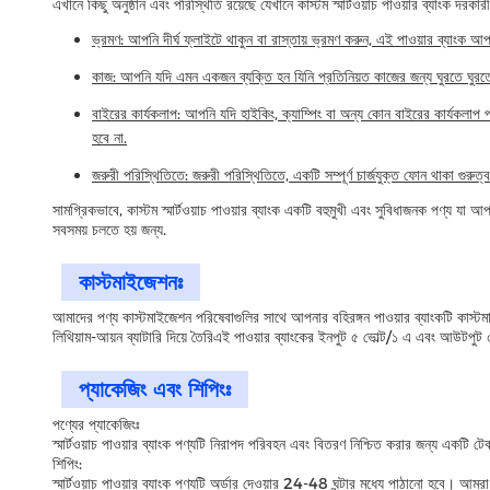
এখানে কিছু অনুষ্ঠান এবং পরিস্থিতি রয়েছে যেখানে কাস্টম স্মার্টওয়াচ পাওয়ার ব্যাংক দরকার
ভ্রমণ: আপনি দীর্ঘ ফ্লাইটে থাকুন বা রাস্তায় ভ্রমণ করুন, এই পাওয়ার ব্যাংক আ
কাজ: আপনি যদি এমন একজন ব্যক্তি হন যিনি প্রতিনিয়ত কাজের জন্য ঘুরতে ঘুর
বাইরের কার্যকলাপ: আপনি যদি হাইকিং, ক্যাম্পিং বা অন্য কোন বাইরের কার্যকলা
হবে না.
জরুরী পরিস্থিতিতে: জরুরী পরিস্থিতিতে, একটি সম্পূর্ণ চার্জযুক্ত ফোন থাকা গুরুত
সামগ্রিকভাবে, কাস্টম স্মার্টওয়াচ পাওয়ার ব্যাংক একটি বহুমুখী এবং সুবিধাজনক পণ্য য
সবসময় চলতে হয় জন্য.
কাস্টমাইজেশনঃ
আমাদের পণ্য কাস্টমাইজেশন পরিষেবাগুলির সাথে আপনার বহিরঙ্গন পাওয়ার ব্যাংকটি কাস্ট
লিথিয়াম-আয়ন ব্যাটারি দিয়ে তৈরিএই পাওয়ার ব্যাংকের ইনপুট ৫ ভোল্ট/১ এ এবং আউট
প্যাকেজিং এবং শিপিংঃ
পণ্যের প্যাকেজিংঃ
স্মার্টওয়াচ পাওয়ার ব্যাংক পণ্যটি নিরাপদ পরিবহন এবং বিতরণ নিশ্চিত করার জন্য একটি ট
শিপিং:
স্মার্টওয়াচ পাওয়ার ব্যাংক পণ্যটি অর্ডার দেওয়ার 24-48 ঘন্টার মধ্যে পাঠানো হবে। আমর