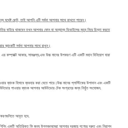
ন্য যথেষ্ট ছোট, তাই আপনি এটি সর্বদা আপনার সাথে রাখতে পারেন।
কৃতির বাইরে থাকবেন তখন আপনার ফোন বা অন্যান্য ডিভাইসের মৃত্যু নিয়ে চিন্তা করতে
য়ার ব্যাংকটি সর্বদা আপনার সাথে রাখুন।
। এর কম্প্যাক্ট আকার, সামঞ্জস্য,এবং উচ্চ মানের উপকরণ এটি একটি মহান বিনিয়োগ যারা
য়ার ব্যাংক হিসাবে ব্যবহার করা যেতে পারে।উচ্চ মানের প্লাস্টিকের উপাদান এবং একটি
এই আউটডোর পাওয়ার ব্যাংক আপনার আউটডোর টেক সংগ্রহের জন্য নিখুঁত সংযোজন.
 উপকরণগুলিতে আবৃত হবে.
র্জাতিক শিপিং একটি অতিরিক্ত ফি জন্য উপলব্ধআমরা আপনার দরজায় পণ্যের দ্রুত এবং নিরাপদ