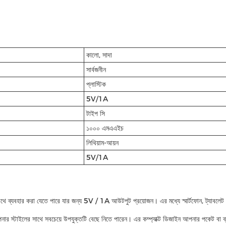
কালো, সাদা
সার্বজনীন
প্লাস্টিক
5V/1A
টাইপ সি
১০০০ এমএএইচ
লিথিয়াম-আয়ন
5V/1A
াথে ব্যবহার করা যেতে পারে যার জন্য 5V / 1A আউটপুট প্রয়োজন। এর মধ্যে স্মার্টফোন, ট্যাবলেট এব
ি আপনার স্টাইলের সাথে সবচেয়ে উপযুক্তটি বেছে নিতে পারেন। এর কম্প্যাক্ট ডিজাইন আপনার পকেট বা 