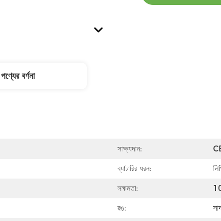
পণ্যের বর্ণনা
সাক্ষ্যদান:
C
ব্যাটারির ধরন:
লি
সক্ষমতা:
1
রঙ:
সা