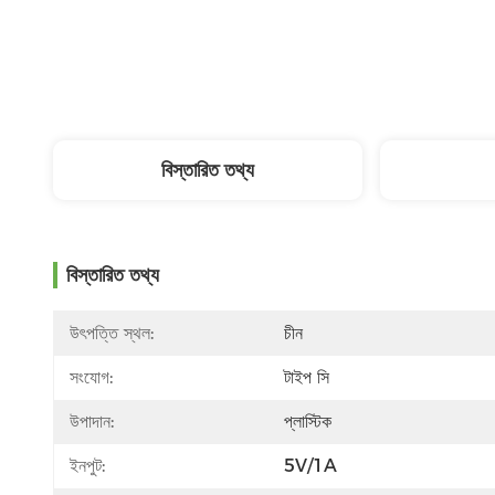
বিস্তারিত তথ্য
বিস্তারিত তথ্য
উৎপত্তি স্থল:
চীন
সংযোগ:
টাইপ সি
উপাদান:
প্লাস্টিক
ইনপুট:
5V/1A