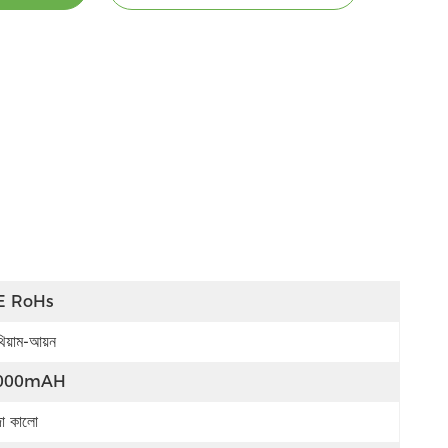
E RoHs
থিয়াম-আয়ন
000mAH
দা কালো