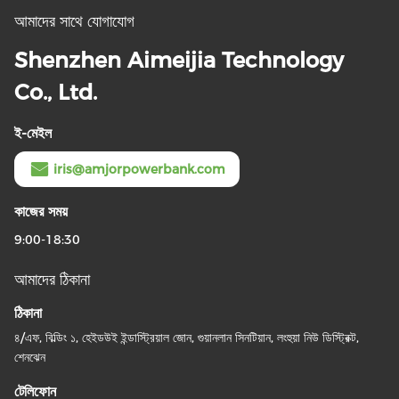
আমাদের সাথে যোগাযোগ
Shenzhen Aimeijia Technology
Co., Ltd.
ই-মেইল
iris@amjorpowerbank.com
কাজের সময়
9:00-18:30
আমাদের ঠিকানা
ঠিকানা
৪/এফ, বিল্ডিং ১, হেইডউই ইন্ডাস্ট্রিয়াল জোন, গুয়ানলান সিনটিয়ান, লংহুয়া নিউ ডিস্ট্রিক্ট,
শেনঝেন
টেলিফোন