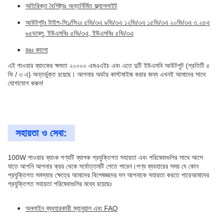
অতিরিক্ত বৈশিষ্ট্যঃ অন্তর্নির্মিত ফ্ল্যাশলাইট
আউটপুটঃ টাইপ-সি১/সি২ঃ ৫ভি/৩এ ৯ভি/৩এ ১২ভি/৩এ ১৫ভি/৩এ ২০ভি/৩এ ৩.২৫এ
৬৫ডাব্লু, ইউএসবিঃ ৫ভি/৩এ, ইউএসবিঃ ৫ভি/৩এ
রঙঃ কালো
এই পাওয়ার ব্যাংকের ক্ষমতা ২০০০০ এমএএইচ এবং এতে দুটি ইউএসবি আউটপুট (প্রতিটি ৫
ভি / ৩ এ) অন্তর্ভুক্ত রয়েছে। আপনার অর্ডার কাস্টমাইজ করার জন্য এখনই আমাদের সাথে
যোগাযোগ করুন!
সহায়তা ও সেবা:
100W পাওয়ার ব্যাংক পণ্যটি ব্যাপক প্রযুক্তিগত সহায়তা এবং পরিষেবাগুলির সাথে আসে
যাতে আপনি আপনার ক্রয় থেকে সর্বোত্তমটি পেতে পারেন।পণ্য ব্যবহারের সময় যে কোন
প্রযুক্তিগত সমস্যার ক্ষেত্রে আমাদের বিশেষজ্ঞদের দল আপনাকে সহায়তা করতে পারেআমাদের
প্রযুক্তিগত সহায়তা পরিষেবাগুলির মধ্যে রয়েছেঃ
অনলাইন ব্যবহারকারী ম্যানুয়াল এবং FAQ