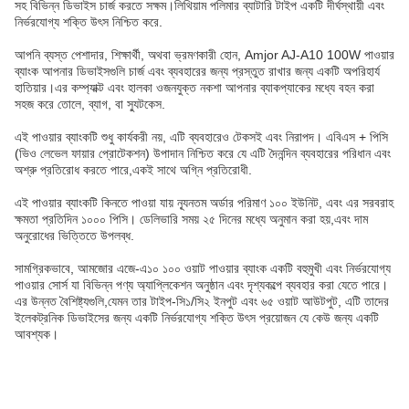
সহ বিভিন্ন ডিভাইস চার্জ করতে সক্ষম।লিথিয়াম পলিমার ব্যাটারি টাইপ একটি দীর্ঘস্থায়ী এবং
নির্ভরযোগ্য শক্তি উৎস নিশ্চিত করে.
আপনি ব্যস্ত পেশাদার, শিক্ষার্থী, অথবা ভ্রমণকারী হোন, Amjor AJ-A10 100W পাওয়ার
ব্যাংক আপনার ডিভাইসগুলি চার্জ এবং ব্যবহারের জন্য প্রস্তুত রাখার জন্য একটি অপরিহার্য
হাতিয়ার।এর কম্প্যাক্ট এবং হালকা ওজনযুক্ত নকশা আপনার ব্যাকপ্যাকের মধ্যে বহন করা
সহজ করে তোলে, ব্যাগ, বা স্যুটকেস.
এই পাওয়ার ব্যাংকটি শুধু কার্যকরী নয়, এটি ব্যবহারেও টেকসই এবং নিরাপদ। এবিএস + পিসি
(ভিও লেভেল ফায়ার প্রোটেকশন) উপাদান নিশ্চিত করে যে এটি দৈনন্দিন ব্যবহারের পরিধান এবং
অশ্রু প্রতিরোধ করতে পারে,একই সাথে অগ্নি প্রতিরোধী.
এই পাওয়ার ব্যাংকটি কিনতে পাওয়া যায় ন্যূনতম অর্ডার পরিমাণ ১০০ ইউনিট, এবং এর সরবরাহ
ক্ষমতা প্রতিদিন ১০০০ পিসি। ডেলিভারি সময় ২৫ দিনের মধ্যে অনুমান করা হয়,এবং দাম
অনুরোধের ভিত্তিতে উপলব্ধ.
সামগ্রিকভাবে, আমজোর এজে-এ১০ ১০০ ওয়াট পাওয়ার ব্যাংক একটি বহুমুখী এবং নির্ভরযোগ্য
পাওয়ার সোর্স যা বিভিন্ন পণ্য অ্যাপ্লিকেশন অনুষ্ঠান এবং দৃশ্যকল্পে ব্যবহার করা যেতে পারে।
এর উন্নত বৈশিষ্ট্যগুলি,যেমন তার টাইপ-সি১/সি২ ইনপুট এবং ৬৫ ওয়াট আউটপুট, এটি তাদের
ইলেকট্রনিক ডিভাইসের জন্য একটি নির্ভরযোগ্য শক্তি উৎস প্রয়োজন যে কেউ জন্য একটি
আবশ্যক।