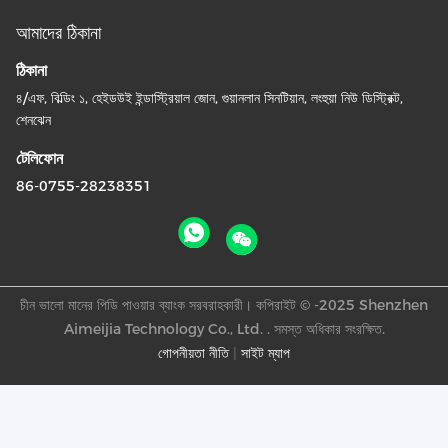
আমাদের ঠিকানা
ঠিকানা
৪/এফ, বিল্ডিং ১, হেইডউই ইন্ডাস্ট্রিয়াল জোন, গুয়ানলান সিনটিয়ান, লংহুয়া নিউ ডিস্ট্রিক্ট,
শেনঝেন
টেলিফোন
86-0755-28238351
চীন ভালো মানের পিডি পাওয়ার ব্যাংক সরবরাহকারী। কপিরাইট © -2025 Shenzhen
Aimeijia Technology Co., Ltd. . সমস্ত অধিকার সংরক্ষিত.
গোপনীয়তা নীতি
|
সাইট ম্যাপ