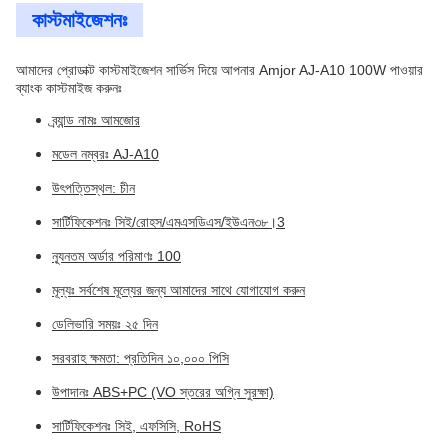
কাস্টমাইজেশনঃ
আমাদের প্রোডাক্ট কাস্টমাইজেশন সার্ভিস দিয়ে আপনার Amjor AJ-A10 100W পাওয়ার
ব্যাংক কাস্টমাইজ করুনঃ
ব্র্যান্ড নামঃ আমজোর
মডেল নম্বরঃ AJ-A10
উৎপত্তিস্থল: চীন
সার্টিফিকেশনঃ সিই/রোহস/এমএসডিএস/ইউএন৩৮।3
ন্যূনতম অর্ডার পরিমাণঃ 100
মূল্যঃ সর্বশেষ মূল্যের জন্য আমাদের সাথে যোগাযোগ করুন
ডেলিভারি সময়ঃ ২৫ দিন
সরবরাহ ক্ষমতা: প্রতিদিন ১০,০০০ পিসি
উপাদানঃ ABS+PC (VO স্তরের অগ্নি সুরক্ষা)
সার্টিফিকেশনঃ সিই, এফসিসি, RoHS