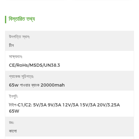
বিস্তারিত তথ্য
উৎপত্তি স্থল:
চীন
সাক্ষ্যদান:
CE/RoHs/MSDS/UN38.3
প্যাকেজ সূচিপত্র:
65w পাওয়ার ব্যাংক 20000mah
ইনপুট:
টাইপ-C1/C2: 5V/3A 9V/3A 12V/3A 15V/3A 20V/3.25A 
65W
রঙ:
কালো