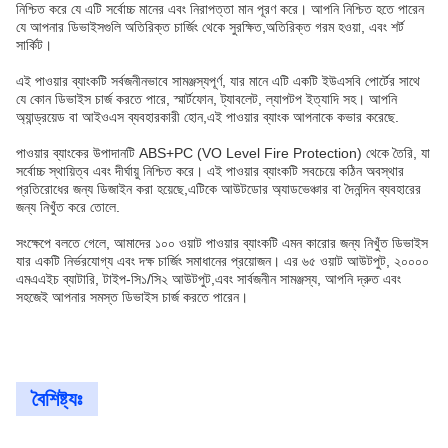
নিশ্চিত করে যে এটি সর্বোচ্চ মানের এবং নিরাপত্তা মান পূরণ করে। আপনি নিশ্চিত হতে পারেন
যে আপনার ডিভাইসগুলি অতিরিক্ত চার্জিং থেকে সুরক্ষিত,অতিরিক্ত গরম হওয়া, এবং শর্ট
সার্কিট।
এই পাওয়ার ব্যাংকটি সর্বজনীনভাবে সামঞ্জস্যপূর্ণ, যার মানে এটি একটি ইউএসবি পোর্টের সাথে
যে কোন ডিভাইস চার্জ করতে পারে, স্মার্টফোন, ট্যাবলেট, ল্যাপটপ ইত্যাদি সহ। আপনি
অ্যান্ড্রয়েড বা আইওএস ব্যবহারকারী হোন,এই পাওয়ার ব্যাংক আপনাকে কভার করেছে.
পাওয়ার ব্যাংকের উপাদানটি ABS+PC (VO Level Fire Protection) থেকে তৈরি, যা
সর্বোচ্চ স্থায়িত্ব এবং দীর্ঘায়ু নিশ্চিত করে। এই পাওয়ার ব্যাংকটি সবচেয়ে কঠিন অবস্থার
প্রতিরোধের জন্য ডিজাইন করা হয়েছে,এটিকে আউটডোর অ্যাডভেঞ্চার বা দৈনন্দিন ব্যবহারের
জন্য নিখুঁত করে তোলে.
সংক্ষেপে বলতে গেলে, আমাদের ১০০ ওয়াট পাওয়ার ব্যাংকটি এমন কারোর জন্য নিখুঁত ডিভাইস
যার একটি নির্ভরযোগ্য এবং দক্ষ চার্জিং সমাধানের প্রয়োজন। এর ৬৫ ওয়াট আউটপুট, ২০০০০
এমএএইচ ব্যাটারি, টাইপ-সি১/সি২ আউটপুট,এবং সার্বজনীন সামঞ্জস্য, আপনি দ্রুত এবং
সহজেই আপনার সমস্ত ডিভাইস চার্জ করতে পারেন।
বৈশিষ্ট্যঃ