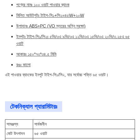
পণ্যের নামঃ ১০০ ওয়াট পাওয়ার ব্যাংক
মিলিত আউটপুটঃ টাইপ-সি১+সি২=৪৫W+২০W
উপাদানঃ ABS+PC (VO স্তরের অগ্নি সুরক্ষা)
ইনপুটঃ টাইপ-সি১/সি২ঃ ৫ভি/৩এ ৯ভি/৩এ ১২ভি/৩এ ১৫ভি/৩এ ২০ভি/৩.২৫এ ৬৫
ওয়াট
আকারঃ ১৫০*৭৩*৩৪.৫ মিমি
রঙঃ কালো
এই পাওয়ার ব্যাংকের ইনপুট টাইপ-সি১/সি২, যার সর্বোচ্চ শক্তি ৬৫ ওয়াট।
টেকনিক্যাল প্যারামিটারঃ
সামঞ্জস্য
সার্বজনীন
মোট উৎপাদন
৬৫ ওয়াট