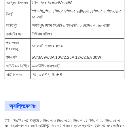
সমন্বিত উৎপাদন
টাইপ-সি১+সি২=৪৫W+২০W
টাইপ-সি১/সি২ঃ ৫ভি/৩এ ৯ভি/৩এ ১২ভি/৩এ ১৫ভি/৩এ ২০ভি/৩.২৫এ
ইনপুট
৬৫ ওয়াট
আউটপুট
আউটপুটঃ টাইপ-সি১/সি২, ইউএসবিঃ ৫ ভোল্ট/৩ এ, ৬৫ ওয়াট
ব্যাটারির ধরন
লিথিয়াম পলিমার
প্যাকেজের
৬৫ ওয়াট পাওয়ার ব্যাংক
বিষয়বস্তু
ইউএসবি
5V/3A 9V/3A 10V/2.25A 12V/2.5A 30W
অতিরিক্ত বৈশিষ্ট্য
অন্তর্নির্মিত ফ্ল্যাশলাইট
সার্টিফিকেশন
সিই, এফসিসি, RoHS
অ্যাপ্লিকেশনঃ
টাইপ-সি১/সি২ এর মাধ্যমে ৫ ভি/৩ এ ৯ ভি/৩ এ ১২ ভি/৩ এ ১৫ ভি/৩ এ ২০ ভি/৩.২৫ এ
এর চিত্তাকর্ষক ৬৫ ওয়াট আউটপুট দিয়ে এই পাওয়ার ব্যাংক ল্যাপটপ, ট্যাবলেট এবং স্মার্টফোন