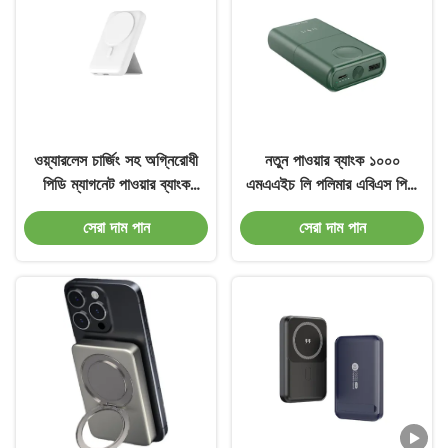
ওয়্যারলেস চার্জিং সহ অগ্নিরোধী
নতুন পাওয়ার ব্যাংক ১০০০
পিডি ম্যাগনেট পাওয়ার ব্যাংক
এমএএইচ লি পলিমার এবিএস পিসি
10000mah কারখানার দাম।
৩ ইন ১ ভাল মানের পাওয়ার ব্যাংক
সেরা দাম পান
সেরা দাম পান
কারখানার সরাসরি